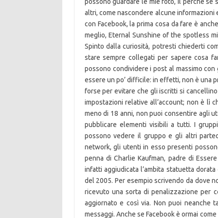
possono guardare le mie foto, il perchè se 
altri, come nascondere alcune informazioni
con Facebook, la prima cosa da fare è anche q
meglio, Eternal Sunshine of the spotless min
Spinto dalla curiosità, potresti chiederti 
stare sempre collegati per sapere cosa fann
possono condividere i post al massimo con g
essere un po’ difficile: in effetti, non è un
forse per evitare che gli iscritti si cancelli
impostazioni relative all’account; non è lì ch
meno di 18 anni, non puoi consentire agli u
pubblicare elementi visibili a tutti. I gru
possono vedere il gruppo e gli altri partec
network, gli utenti in esso presenti posson
penna di Charlie Kaufman, padre di Essere 
infatti aggiudicata l’ambita statuetta dora
del 2005. Per esempio scrivendo da dove non
ricevuto una sorta di penalizzazione per
aggiornato e così via. Non puoi neanche tag
messaggi. Anche se Facebook è ormai come un