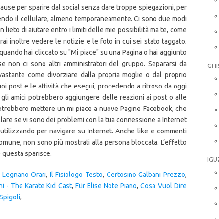
ause per sparire dal social senza dare troppe spiegazioni, per
nendo il cellulare, almeno temporaneamente. Ci sono due modi
ieto di aiutare entro i limiti delle mie possibilità ma te, come
trai inoltre vedere le notizie e le foto in cui sei stato taggato,
quando hai cliccato su "Mi piace" su una Pagina o hai aggiunto
e non ci sono altri amministratori del gruppo. Separarsi da
GHI
astante come divorziare dalla propria moglie o dal proprio
i tuoi post e le attività che esegui, procedendo a ritroso da oggi
, gli amici potrebbero aggiungere delle reazioni ai post o alle
potrebbero mettere un mi piace a nuove Pagine Facebook, che
ollare se vi sono dei problemi con la tua connessione a Internet
 utilizzando per navigare su Internet. Anche like e commenti
comune, non sono più mostrati alla persona bloccata. L’effetto
 questa sparisce.
IGU
e Legnano Orari
,
Il Fisiologo Testo
,
Certosino Galbani Prezzo
,
i - The Karate Kid Cast
,
Für Elise Note Piano
,
Cosa Vuol Dire
Spigoli
,