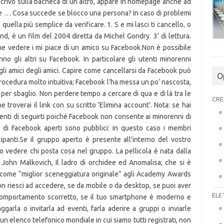
scrivo sulla bacheca di un altro, appare in homepage anche ad
 e … Cosa succede se blocco una persona? In caso di problemi
uella più semplice da verificare. 1. S e mi lasci ti cancello, o
d, è un film del 2004 diretta da Michel Gondry. 3' di lettura.
come vedere i mi piace di un amico su Facebook.Non è possibile
o gli altri su Facebook. In particolare gli utenti minorenni
li amici degli amici. Capire come cancellarsi da Facebook può
O
a procedura molto intuitiva; Facebook l’ha messa un po’ nascosta,
no per sbaglio. Non perdere tempo a cercare di qua e di là tra le
CRE
e troverai il link con su scritto ‘Elimina account’. Nota: se hai
tenti di seguirti poiché Facebook non consente ai minorenni di
ppi di Facebook aperti sono pubblici: in questo caso i membri
ipanti.Se il gruppo aperto è presente all'interno del vostro
o vedere chi posta cosa nel gruppo. La pellicola è nata dalla
John Malkovich, Il ladro di orchidee ed Anomalisa; che si è
ta come “miglior sceneggiatura originale” agli Academy Awards
 riesci ad accedere, se da mobile o da desktop, se puoi aver
ELE
 comportamento scorretto, se il tuo smartphone è moderno e
garla o invitarla ad eventi, farla aderire a gruppi o inviarle
 elenco telefonico mondiale in cui siamo tutti registrati, non