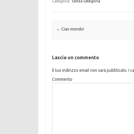
Categoria:
Senza categoria
Navigazione articolo
←
Ciao mondo!
Lascia un commento
Il tuo indirizzo email non sarà pubblicato.
I c
Commento