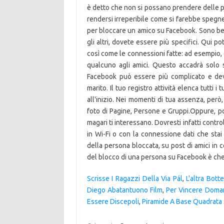
è detto che non si possano prendere delle p
rendersi irreperibile come si farebbe speg
per bloccare un amico su Facebook. Sono ben l
gli altri, dovete essere più specifici. Qui po
così come le connessioni fatte: ad esempio, 
qualcuno agli amici. Questo accadrà solo s
Facebook può essere più complicato e dev
marito. Il tuo registro attività elenca tutti 
all'inizio. Nei momenti di tua assenza, però
foto di Pagine, Persone e Gruppi.Oppure, 
magari ti interessano. Dovresti infatti contr
in Wi-Fi o con la connessione dati che stai
della persona bloccata, su post di amici in 
del blocco di una persona su Facebook è che
Scrisse I Ragazzi Della Via Pál
,
L'altra Bott
Diego Abatantuono Film
,
Per Vincere Doman
Essere Discepoli
,
Piramide A Base Quadrata 