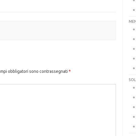
MEN
ampi obbligatori sono contrassegnati
*
SOL