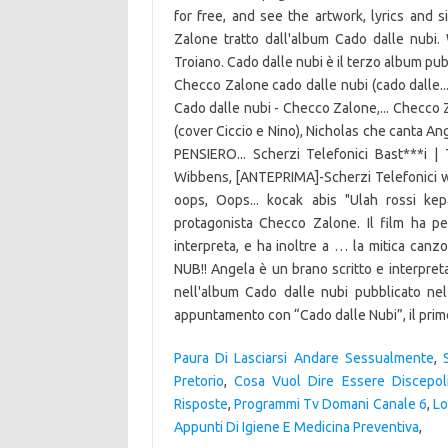
for free, and see the artwork, lyrics and s
Zalone tratto dall'album Cado dalle nubi. 
Troiano. Cado dalle nubi è il terzo album pu
Checco Zalone cado dalle nubi (cado dalle..
Cado dalle nubi - Checco Zalone,... Checco
(cover Ciccio e Nino), Nicholas che canta 
PENSIERO... Scherzi Telefonici Bast***i
Wibbens, [ANTEPRIMA]-Scherzi Telefonici 
oops, Oops... kocak abis "Ulah rossi k
protagonista Checco Zalone. Il film ha p
interpreta, e ha inoltre a … la mitica ca
NUB!! Angela è un brano scritto e interpre
nell'album Cado dalle nubi pubblicato nel
appuntamento con “Cado dalle Nubi”, il prim
Paura Di Lasciarsi Andare Sessualmente
,
Pretorio
,
Cosa Vuol Dire Essere Discepol
Risposte
,
Programmi Tv Domani Canale 6
,
Lo
Appunti Di Igiene E Medicina Preventiva
,