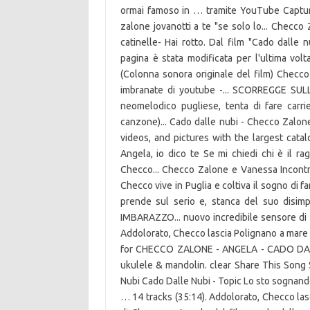
ormai famoso in … tramite YouTube Capture
zalone jovanotti a te "se solo lo... Checco
catinelle- Hai rotto. Dal film "Cado dalle 
pagina è stata modificata per l'ultima volt
(Colonna sonora originale del film) Checco 
imbranate di youtube -... SCORREGGE SU
neomelodico pugliese, tenta di fare carr
canzone)... Cado dalle nubi - Checco Zalon
videos, and pictures with the largest catal
Angela, io dico te Se mi chiedi chi è il r
Checco... Checco Zalone e Vanessa Incont
Checco vive in Puglia e coltiva il sogno di 
prende sul serio e, stanca del suo disim
IMBARAZZO... nuovo incredibile sensore di 
Addolorato, Checco lascia Polignano a mare
for CHECCO ZALONE - ANGELA - CADO DALLE 
ukulele & mandolin. clear Share This Song
Nubi Cado Dalle Nubi - Topic Lo sto sognand
… 14 tracks (35:14). Addolorato, Checco las