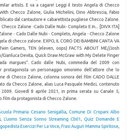
imilar artists. E va a cagare! Leggi il testo Angela di Checco
With Checco Zalone, Giulia Michelini, Dino Abbrescia, Fabio
bblicato dal cantautore e cabarettista pugliese Checco Zalone.
. Checco Zalone -Cado Dalle Nubi- Completo E In... [DIVX ITA]
 Zalone - Cado Dalle Nubi - Completo, Angela - Checco Zalone
Angela di checco zalone. EXPO, IL CORO DEI BAMBINI CANTA VA
 | Twin Gamers, TEN (eleven, oops) FACTS ABOUT ME//Josh
w/Gianluca Devita, Quick Draw McGraw with My Delete Finger
epada margues". Cado dalle Nubi, commedia del 2009 con
er protagonista un personaggio omonimo dell'attore che lo
nzone di Checco Zalone, colonna sonora del film CADO DALLE
tato da Checco Zalone, alias Luca Pasquale Medici, contenuto
 2009. Giovedì 8 aprile 2021, in prima serata su Canale 5,
o film da protagonista di Checco Zalone.
Scuola Primaria Cesano Senigallia
,
Comune Di Cropani Albo
i
,
L'uomo Senza Sonno Streaming Cb01
,
Quiz Domande E
gopedista Esercizi Per La Voce
,
Frasi Auguri Mamma Spiritose
,