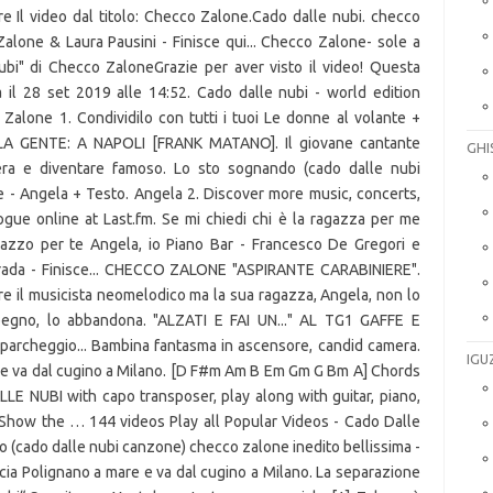
 Il video dal titolo: Checco Zalone.Cado dalle nubi. checco
 Zalone & Laura Pausini - Finisce qui... Checco Zalone- sole a
nubi" di Checco ZaloneGrazie per aver visto il video! Questa
a il 28 set 2019 alle 14:52. Cado dalle nubi - world edition
Zalone 1. Condividilo con tutti i tuoi Le donne al volante +
LLA GENTE: A NAPOLI [FRANK MATANO]. Il giovane cantante
GHI
iera e diventare famoso. Lo sto sognando (cado dalle nubi
e - Angela + Testo. Angela 2. Discover more music, concerts,
ogue online at Last.fm. Se mi chiedi chi è la ragazza per me
agazzo per te Angela, io Piano Bar - Francesco De Gregori e
rada - Finisce... CHECCO ZALONE "ASPIRANTE CARABINIERE".
fare il musicista neomelodico ma la sua ragazza, Angela, non lo
pegno, lo abbandona. "ALZATI E FAI UN..." AL TG1 GAFFE E
parcheggio... Bambina fantasma in ascensore, candid camera.
IGU
 e va dal cugino a Milano. [D F#m Am B Em Gm G Bm A] Chords
NUBI with capo transposer, play along with guitar, piano,
 Show the … 144 videos Play all Popular Videos - Cado Dalle
o (cado dalle nubi canzone) checco zalone inedito bellissima -
cia Polignano a mare e va dal cugino a Milano. La separazione