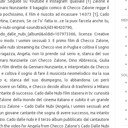
ubi“.Seguite su Youtube e Instagram: quasiale [1] Zalone è
ennaro Nunziante. Il bagaglio comico di Checco Zalone regge il
 pochissimo, il film è riuscito ad incassare 14.073 [1], Cado
MEN
na, Canzoni, Se ce l'o' fatta io...ce la puoi farcela anche tu,
le-nubi-original-soundtrack/id340420790,
e=Cado_dalle_nubi_(album)&oldid=107973366, licenza Creative
 modo. I uomini sessuali 3. Il primo film di Checco Zalone,
le nubi streaming ita: Checco vive in Puglia e coltiva il sogno
 ragazza, Angela, non lo prende sul serio e, stanca del suo
naro Nunziante con Checco Zalone, Dino Abbrescia, Giulia
un film diretto da Gennaro Nunziante, e interpretato da Checco
 e coltiva il sogno di fare il musicista neomelodico ma la sua
SOL
io e, stanca del suo disimpegno, lo abbandona. Lei però
sere un fallito, e Checco decide allora di trasferirsi a Milano
ntante di successo. Cado dalle Nubi film stasera in tv: curiosità
Zalone della mondo del cinema italiano e subito è un grande
cco Zalone – Cado Dalle Nubi (Angela, I uomini sessuali and
un giovane cantante che sogna di avere successo, ma intanto
o zio. Cado dalle nubi è il terzo album pubblicato dal cantautore
ch the video for Angela from Checco Zalone's Cado Dalle Nubi