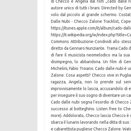
di Checco e Angela dal film „cado dalle n
autore unico di tutti i brani. Directed by G
volo dal piccolo al grande schermo. Costato
Dalle Nubi - Checco Zalone Tracklist, Coperti
https://itunes.apple.com/it/album/cado-dal
https://it.wikipedia.org/w/index.php?titl
Commons Attribuzione-Condividi allo stesso
diretto da Gennaro Nunziante. Trama Cado dal
di fare il musicista neomelodico ma la sua
disimpegno, lo abbandona. Un film di Gen
Michelini, Fabio Troiano. Cado dalle nubi è 
Zalone. Cosa aspetti? Checco vive in Puglia
ragazza, Angela, non lo prende sul ser
improvvisamente lo lascia, accusandolo di es
per inseguire il suo sogno di diventare un ca
Cado dalle nubi segna l’esordio di Checco 
successo al botteghino. Listen free to Che
more). Addolorato, Checco lascia Checco è 
sbarca il lunario lavorando nella ditta di su
e cabarettista pugliese Checco Zalone. Wat