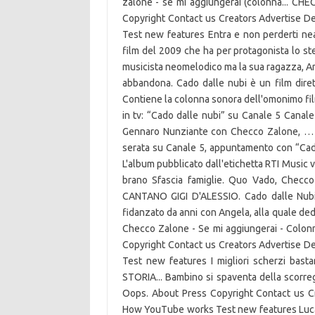
zalone - se mi aggiungerai (colonna... CH
Copyright Contact us Creators Advertise 
Test new features Entra e non perderti ne
film del 2009 che ha per protagonista lo ste
musicista neomelodico ma la sua ragazza, An
abbandona. Cado dalle nubi è un film dire
Contiene la colonna sonora dell'omonimo fil
in tv: “Cado dalle nubi” su Canale 5 Canal
Gennaro Nunziante con Checco Zalone, … Ch
serata su Canale 5, appuntamento con “Cado 
L'album pubblicato dall'etichetta RTI Music v
brano Sfascia famiglie. Quo Vado, Chec
CANTANO GIGI D'ALESSIO. Cado dalle Nubi 
fidanzato da anni con Angela, alla quale d
Checco Zalone - Se mi aggiungerai - Colonn
Copyright Contact us Creators Advertise 
Test new features I migliori scherzi bas
STORIA... Bambino si spaventa della scorr
Oops. About Press Copyright Contact us C
How YouTube works Test new features Luca 