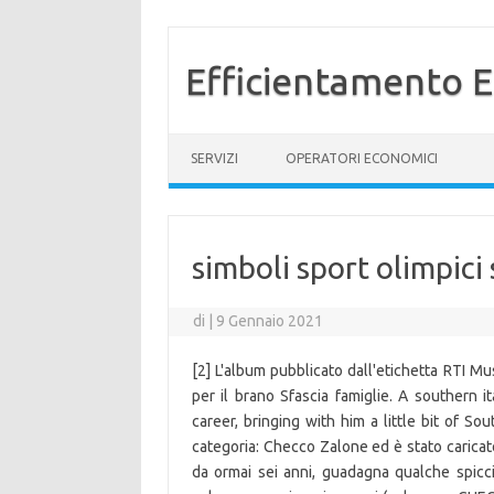
Efficientamento E
Vai al contenuto
SERVIZI
OPERATORI ECONOMICI
simboli sport olimpici s
di
|
9 Gennaio 2021
[2] L'album pubblicato dall'etichetta RTI Mu
per il brano Sfascia famiglie. A southern 
career, bringing with him a little bit of S
categoria: Checco Zalone ed è stato caricat
da ormai sei anni, guadagna qualche spicc