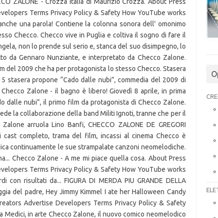
ECCO ZALONE - Crozza Italia di Maurizio Crozza. About Press
Developers Terms Privacy Policy & Safety How YouTube works
anche una parola! Contiene la colonna sonora dell' omonimo
sso Checco. Checco vive in Puglia e coltiva il sogno di fare il
gela, non lo prende sul serio e, stanca del suo disimpegno, lo
tto da Gennaro Nunziante, e interpretato da Checco Zalone.
m del 2009 che ha per protagonista lo stesso Checco. Stasera
O
e 5 stasera propone “Cado dalle nubi”, commedia del 2009 di
ecco Zalone - il bagno è libero! Giovedì 8 aprile, in prima
CRE
dalle nubi”, il primo film da protagonista di Checco Zalone.
ede la collaborazione della band Militi Ignoti, tranne che per il
co Zalone arruola Lino Banfi, CHECCO ZALONE DE GREGORI
cast completo, trama del film, incassi al cinema Checco è
edica continuamente le sue strampalate canzoni neomelodiche.
a... Checco Zalone - A me mi piace quella cosa. About Press
Developers Terms Privacy Policy & Safety How YouTube works
tardi con risultati da... FIGURA DI MERDA PIU GRANDE DELLA
ELE
eggia del padre, Hey Jimmy Kimmel I ate her Halloween Candy
reators Advertise Developers Terms Privacy Policy & Safety
Medici, in arte Checco Zalone, il nuovo comico neomelodico