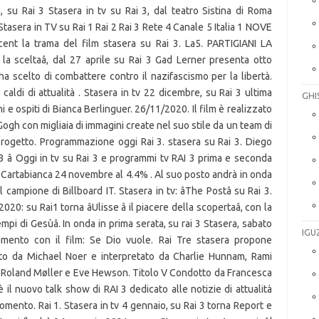
, su Rai 3 Stasera in tv su Rai 3, dal teatro Sistina di Roma
asera in TV su Rai 1 Rai 2 Rai 3 Rete 4 Canale 5 Italia 1 NOVE
ent la trama del film stasera su Rai 3. La5. PARTIGIANI LA
la sceltaâ, dal 27 aprile su Rai 3 Gad Lerner presenta otto
ha scelto di combattere contro il nazifascismo per la libertà.
caldi di attualità . Stasera in tv 22 dicembre, su Rai 3 ultima
GHI
i e ospiti di Bianca Berlinguer. 26/11/2020. Il film è realizzato
Gogh con migliaia di immagini create nel suo stile da un team di
progetto. Programmazione oggi Rai 3. stasera su Rai 3. Diego
3 â Oggi in tv su Rai 3 e programmi tv RAI 3 prima e seconda
 Cartabianca 24 novembre al 4.4% . Al suo posto andrà in onda
 campione di Billboard IT. Stasera in tv: âThe Postâ su Rai 3.
0: su Rai1 torna âUlisse â il piacere della scopertaâ, con la
mpi di Gesùâ. In onda in prima serata, su rai 3 Stasera, sabato
IGU
mento con il film: Se Dio vuole. Rai Tre stasera propone
retto da Michael Noer e interpretato da Charlie Hunnam, Rami
 Roland Møller e Eve Hewson. Titolo V Condotto da Francesca
 il nuovo talk show di RAI 3 dedicato alle notizie di attualità
momento. Rai 1. Stasera in tv 4 gennaio, su Rai 3 torna Report e