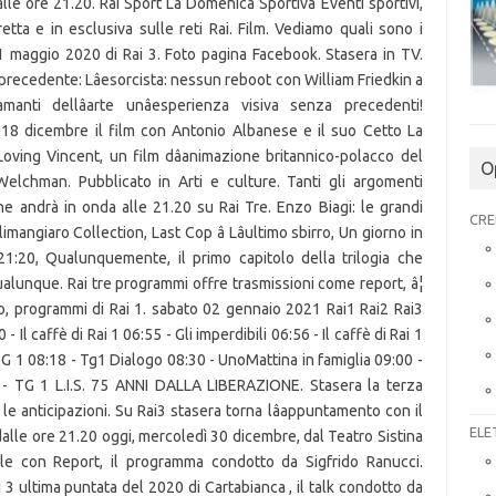
lle ore 21.20. Rai Sport La Domenica Sportiva Eventi sportivi,
retta e in esclusiva sulle reti Rai. Film. Vediamo quali sono i
 maggio 2020 di Rai 3. Foto pagina Facebook. Stasera in TV.
 precedente: Lâesorcista: nessun reboot con William Friedkin a
manti dellâarte unâesperienza visiva senza precedenti!
18 dicembre il film con Antonio Albanese e il suo Cetto La
oving Vincent, un film dâanimazione britannico-polacco del
O
elchman. Pubblicato in Arti e culture. Tanti gli argomenti
he andrà in onda alle 21.20 su Rai Tre. Enzo Biagi: le grandi
CRE
mangiaro Collection, Last Cop â Lâultimo sbirro, Un giorno in
21:20, Qualunquemente, il primo capitolo della trilogia che
lunque. Rai tre programmi offre trasmissioni come report, â¦
to, programmi di Rai 1. sabato 02 gennaio 2021 Rai1 Rai2 Rai3
- Il caffè di Rai 1 06:55 - Gli imperdibili 06:56 - Il caffè di Rai 1
- TG 1 08:18 - Tg1 Dialogo 08:30 - UnoMattina in famiglia 09:00 -
 - TG 1 L.I.S. 75 ANNI DALLA LIBERAZIONE. Stasera la terza
 e le anticipazioni. Su Rai3 stasera torna lâappuntamento con il
ELE
dalle ore 21.20 oggi, mercoledì 30 dicembre, dal Teatro Sistina
ale con Report, il programma condotto da Sigfrido Ranucci.
i 3 ultima puntata del 2020 di Cartabianca , il talk condotto da