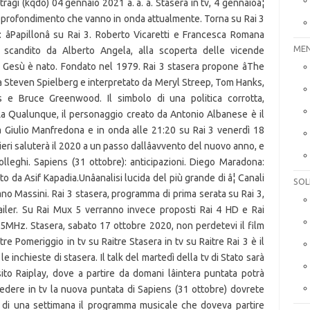
ragi (kqdo) 04 gennaio 2021 a. a. a. Stasera in tv, 4 gennaioâ¦
i approfondimento che vanno in onda attualmente. Torna su Rai 3
 âPapillonâ su Rai 3. Roberto Vicaretti e Francesca Romana
MEN
 scandito da Alberto Angela, alla scoperta delle vicende
Gesù è nato. Fondato nel 1979. Rai 3 stasera propone âThe
da Steven Spielberg e interpretato da Meryl Streep, Tom Hanks,
 e Bruce Greenwood. Il simbolo di una politica corrotta,
 La Qualunque, il personaggio creato da Antonio Albanese è il
 Giulio Manfredona e in onda alle 21:20 su Rai 3 venerdì 18
ri saluterà il 2020 a un passo dallâavvento del nuovo anno, e
colleghi. Sapiens (31 ottobre): anticipazioni. Diego Maradona:
o da Asif Kapadia.Unâanalisi lucida del più grande di â¦ Canali
SOL
ano Massini. Rai 3 stasera, programma di prima serata su Rai 3,
railer. Su Rai Mux 5 verranno invece proposti Rai 4 HD e Rai
5MHz. Stasera, sabato 17 ottobre 2020, non perdetevi il film
e Pomeriggio in tv su Raitre Stasera in tv su Raitre Rai 3 è il
le inchieste di stasera. Il talk del martedì della tv di Stato sarà
to Raiplay, dove a partire da domani lâintera puntata potrà
edere in tv la nuova puntata di Sapiens (31 ottobre) dovrete
ta di una settimana il programma musicale che doveva partire