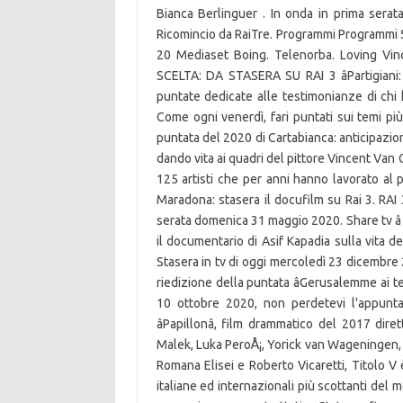
Bianca Berlinguer . In onda in prima serata
Ricomincio da RaiTre. Programmi Programmi St
20 Mediaset Boing. Telenorba. Loving Vinc
SCELTA: DA STASERA SU RAI 3 âPartigiani: 
puntate dedicate alle testimonianze di chi 
Come ogni venerdì, fari puntati sui temi più 
puntata del 2020 di Cartabianca: anticipazion
dando vita ai quadri del pittore Vincent Van 
125 artisti che per anni hanno lavorato al 
Maradona: stasera il docufilm su Rai 3. RAI 
serata domenica 31 maggio 2020. Share tv â
il documentario di Asif Kapadia sulla vita del
Stasera in tv di oggi mercoledì 23 dicembre 202
riedizione della puntata âGerusalemme ai te
10 ottobre 2020, non perdetevi l'appunta
âPapillonâ, film drammatico del 2017 di
Malek, Luka PeroÅ¡, Yorick van Wageningen,
Romana Elisei e Roberto Vicaretti, Titolo V è
italiane ed internazionali più scottanti del 