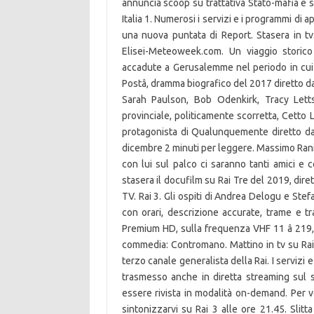
annuncia scoop su trattativa Stato-mafia e st
Italia 1. Numerosi i servizi e i programmi d
una nuova puntata di Report. Stasera in tv:
Elisei-Meteoweek.com. Un viaggio storico
accadute a Gerusalemme nel periodo in cui 
Postâ, dramma biografico del 2017 diretto 
Sarah Paulson, Bob Odenkirk, Tracy Letts
provinciale, politicamente scorretta, Cetto
protagonista di Qualunquemente diretto da
dicembre 2 minuti per leggere. Massimo Ranie
con lui sul palco ci saranno tanti amici e 
stasera il docufilm su Rai Tre del 2019, dirett
TV. Rai 3. Gli ospiti di Andrea Delogu e Stef
con orari, descrizione accurate, trame e t
Premium HD, sulla frequenza VHF 11 â 219,
commedia: Contromano. Mattino in tv su Raitr
terzo canale generalista della Rai. I servizi e 
trasmesso anche in diretta streaming sul si
essere rivista in modalità on-demand. Per v
sintonizzarvi su Rai 3 alle ore 21.45. Slit