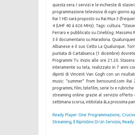
questa sera. I servizi e le inchieste di stas
programmazione televisiva di ogni giorno ag
Rai 1 HD sarà proposto su Rai Mux 3 (frequen
4 (UHF 40 â 626 MHz). Tags: cultura. "Staser
Ferraro e pubblicato su Cineblog. Massimo Ran
3 il documentario su Maradona. Qualunqueme
Albanese e il suo Cetto La Qualunque. Torn
puntata di Cartabianca (1 dicembre) dovrete 
Programmi Tv. Inizio alle ore 21.20. Staser
interamente su tela, realizzato in 7 anni co
dipinti di Vincent Van Gogh con un risulta
music: "summer" from bensound.com Rai 2.
programmi, film, telefilm, serie tv e rubriche
streaming online grazie al servizio offerto
settimana scorsa, intitolata âLa prossima p
Ready Player One Programmazione
,
Cruciv
Streaming
,
Il Ripristino Di Un Servizio
,
Ready 