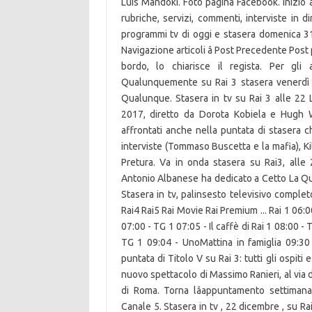
Luis Mandoki. Foto pagina Facebook. Inizio a
rubriche, servizi, commenti, interviste in di
programmi tv di oggi e stasera domenica 31
Navigazione articoli â Post Precedente Post
bordo, lo chiarisce il regista. Per gli a
Qualunquemente su Rai 3 stasera venerdì 
Qualunque. Stasera in tv su Rai 3 alle 22 L
2017, diretto da Dorota Kobiela e Hugh W
affrontati anche nella puntata di stasera c
interviste (Tommaso Buscetta e la mafia), Kili
Pretura. Va in onda stasera su Rai3, alle 
Antonio Albanese ha dedicato a Cetto La Qua
Stasera in tv, palinsesto televisivo comple
Rai4 Rai5 Rai Movie Rai Premium ... Rai 1 06:00 
07:00 - TG 1 07:05 - Il caffè di Rai 1 08:00 
TG 1 09:04 - UnoMattina in famiglia 09:30
puntata di Titolo V su Rai 3: tutti gli ospiti
nuovo spettacolo di Massimo Ranieri, al via 
di Roma. Torna lâappuntamento settiman
Canale 5. Stasera in tv , 22 dicembre , su Ra