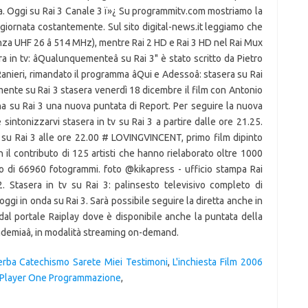
era. Oggi su Rai 3 Canale 3 ï»¿ Su programmitv.com mostriamo la
giornata costantemente. Sul sito digital-news.it leggiamo che
za UHF 26 â 514 MHz), mentre Rai 2 HD e Rai 3 HD nel Rai Mux
a in tv: âQualunquementeâ su Rai 3" è stato scritto da Pietro
ieri, rimandato il programma âQui e Adessoâ: stasera su Rai
nte su Rai 3 stasera venerdì 18 dicembre il film con Antonio
a su Rai 3 una nuova puntata di Report. Per seguire la nuova
sintonizzarvi stasera in tv su Rai 3 a partire dalle ore 21.25.
a su Rai 3 alle ore 22.00 # LOVINGVINCENT, primo film dipinto
n il contributo di 125 artisti che hanno rielaborato oltre 1000
to di 66960 fotogrammi. foto @kikapress - ufficio stampa Rai
 Stasera in tv su Rai 3: palinsesto televisivo completo di
 oggi in onda su Rai 3. Sarà possibile seguire la diretta anche in
 dal portale Raiplay dove è disponibile anche la puntata della
andemiaâ, in modalità streaming on-demand.
erba Catechismo Sarete Miei Testimoni
,
L'inchiesta Film 2006
Player One Programmazione
,