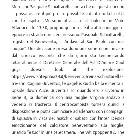
Morosini. Pasquale Schiattarella spera che da questo incubo
si possa uscire il più presto possibile: intanto loda la città
che lo ospita: «Mi sono affacciato al balcone in Viale
Atlantici alle 13,30, proprio quando c'è il traffico maggiore:
eppure in strada non c'era nessuno. Pasquale Schiattarella,
regista del Benevento, ... Andavo al San Paolo con mia
moglie". Una decisione presa dopo una serie di pec inviate
dal sindaco Visconti, che da giorni sta tempestando
letteralmente il Direttore Generale dell’Asl D’Amore Cool
guys doesn’t look at the explosions.
https://www.anteprima24.it/benevento/reina-schiattarella-
tre-anni Cagliari-Juventus, le pagelle: Godin balla e merita 5.
Upside down Alice. Juventus. Io, quando ero a Livorno in
Serie B, la domenica con mia moglie Virginia andavo a
vederlo in trasferta. Il centrocampista tornerà quindi a
disposizione e potrà cominciare ad allenarsi con i compagni
di squadra in vista del match di sabato con l’Inter. Dedica
emozionante del calciatore beneventano alla moglie,
urlando “è tuo” in una telecamera. The Whizpopper #2. The