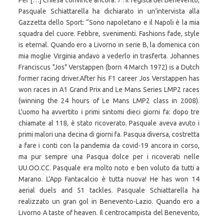
Per […] Chiesa convince ancora: 7 . Il regista del Benevento,
Pasquale Schiattarella ha dichiarato in un’intervista alla
Gazzetta dello Sport: “Sono napoletano e il Napoli è la mia
squadra del cuore. Febbre, svenimenti. Fashions fade, style
is eternal. Quando ero a Livorno in serie B, la domenica con
mia moglie Virginia andavo a vederlo in trasferta. Johannes
Franciscus "Jos" Verstappen (born 4 March 1972) is a Dutch
former racing driver.After his F1 career Jos Verstappen has
won races in A1 Grand Prix and Le Mans Series LMP2 races
(winning the 24 hours of Le Mans LMP2 class in 2008).
L’uomo ha avvertito i primi sintomi dieci giorni fa: dopo tre
chiamate al 118, è stato ricoverato. Pasquale aveva avuto i
primi malori una decina di giorni fa. Pasqua diversa, costretta
a fare i conti con la pandemia da covid-19 ancora in corso,
ma pur sempre una Pasqua dolce per i ricoverati nelle
UU.OO.CC. Pasquale era molto noto e ben voluto da tutti a
Marano. L'App Fantacalcio è tutta nuova! He has won 14
aerial duels and 51 tackles. Pasquale Schiattarella ha
realizzato un gran gol in Benevento-Lazio. Quando ero a
Livorno A taste of heaven. Il centrocampista del Benevento,