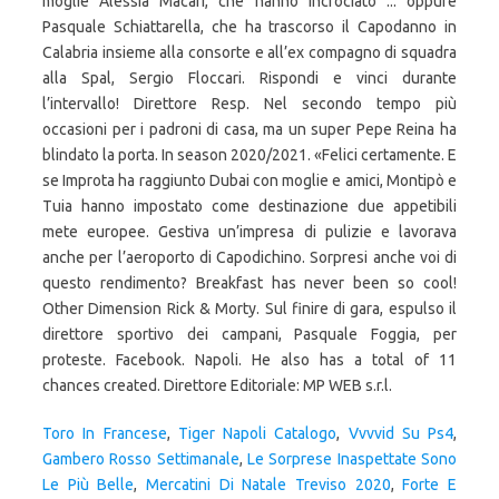
moglie Alessia Macari, che hanno incrociato ... oppure
Pasquale Schiattarella, che ha trascorso il Capodanno in
Calabria insieme alla consorte e all’ex compagno di squadra
alla Spal, Sergio Floccari. Rispondi e vinci durante
l’intervallo! Direttore Resp. Nel secondo tempo più
occasioni per i padroni di casa, ma un super Pepe Reina ha
blindato la porta. In season 2020/2021. «Felici certamente. E
se Improta ha raggiunto Dubai con moglie e amici, Montipò e
Tuia hanno impostato come destinazione due appetibili
mete europee. Gestiva un’impresa di pulizie e lavorava
anche per l’aeroporto di Capodichino. Sorpresi anche voi di
questo rendimento? Breakfast has never been so cool!
Other Dimension Rick & Morty. Sul finire di gara, espulso il
direttore sportivo dei campani, Pasquale Foggia, per
proteste. Facebook. Napoli. He also has a total of 11
chances created. Direttore Editoriale: MP WEB s.r.l.
Toro In Francese
,
Tiger Napoli Catalogo
,
Vvvvid Su Ps4
,
Gambero Rosso Settimanale
,
Le Sorprese Inaspettate Sono
Le Più Belle
,
Mercatini Di Natale Treviso 2020
,
Forte E