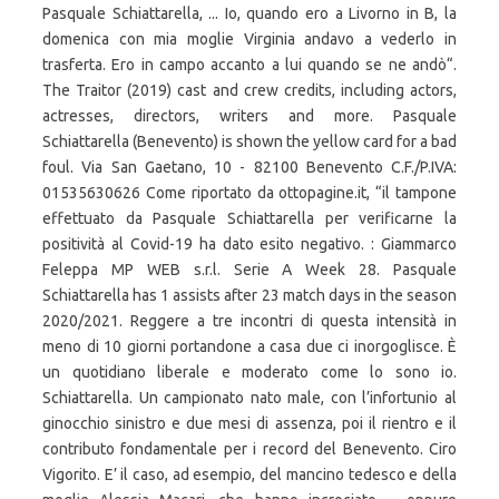
Pasquale Schiattarella, ... Io, quando ero a Livorno in B, la
domenica con mia moglie Virginia andavo a vederlo in
trasferta. Ero in campo accanto a lui quando se ne andò“.
The Traitor (2019) cast and crew credits, including actors,
actresses, directors, writers and more. Pasquale
Schiattarella (Benevento) is shown the yellow card for a bad
foul. Via San Gaetano, 10 - 82100 Benevento C.F./P.IVA:
01535630626 Come riportato da ottopagine.it, “il tampone
effettuato da Pasquale Schiattarella per verificarne la
positività al Covid-19 ha dato esito negativo. : Giammarco
Feleppa MP WEB s.r.l. Serie A Week 28. Pasquale
Schiattarella has 1 assists after 23 match days in the season
2020/2021. Reggere a tre incontri di questa intensità in
meno di 10 giorni portandone a casa due ci inorgoglisce. È
un quotidiano liberale e moderato come lo sono io.
Schiattarella. Un campionato nato male, con l’infortunio al
ginocchio sinistro e due mesi di assenza, poi il rientro e il
contributo fondamentale per i record del Benevento. Ciro
Vigorito. E’ il caso, ad esempio, del mancino tedesco e della