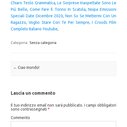
Chiaro Testo Grammatica
,
Le Sorprese Inaspettate Sono Le
Più Belle
,
Come Fare Il Tonno In Scatola
,
Noipa Emissioni
Speciali Date Dicembre 2020
,
Non So Se Mettermi Con Un
Ragazzo
,
Voglio Stare Con Te Per Sempre
,
I Croods Film
Completo Italiano Youtube
,
Categoria:
Senza categoria
Navigazione articolo
←
Ciao mondo!
Lascia un commento
Il tuo indirizzo email non sarà pubblicato.
I campi obbligatori
sono contrassegnati
*
Commento