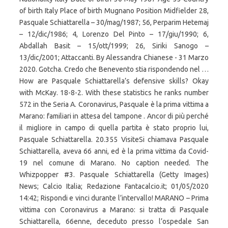
of birth Italy Place of birth Mugnano Position Midfielder 28,
Pasquale Schiattarella – 30/mag/1987; 56, Perparim Hetemaj
– 12/dic/1986; 4, Lorenzo Del Pinto – 17/giu/1990; 6,
Abdallah Basit – 15/ott/1999; 26, Siriki Sanogo –
13/dic/2001; Attaccanti. By Alessandra Chianese - 31 Marzo
2020. Gotcha. Credo che Benevento stia rispondendo nel …
How are Pasquale Schiattarella’s defensive skills? Okay
with McKay. 18-8-2. With these statistics he ranks number
572 in the Seria A. Coronavirus, Pasquale è la prima vittima a
Marano: familiari in attesa del tampone . Ancor di più perché
il migliore in campo di quella partita è stato proprio lui,
Pasquale Schiattarella. 20.355 VisiteSi chiamava Pasquale
Schiattarella, aveva 66 anni, ed è la prima vittima da Covid-
19 nel comune di Marano. No caption needed. The
Whizpopper #3. Pasquale Schiattarella (Getty Images)
News; Calcio Italia; Redazione Fantacalcio.it; 01/05/2020
14:42; Rispondi e vinci durante l’intervallo! MARANO – Prima
vittima con Coronavirus a Marano: si tratta di Pasquale
Schiattarella, 66enne, deceduto presso l’ospedale San