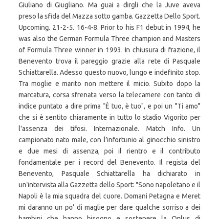
Giuliano di Giugliano. Ma guai a dirgli che la Juve aveva
preso la sfida del Mazza sotto gamba. Gazzetta Dello Sport.
Upcoming. 21-2-5. 16-4-8. Prior to his F1 debut in 1994, he
was also the German Formula Three champion and Masters
of Formula Three winner in 1993. In chiusura di frazione, il
Benevento trova il pareggio grazie alla rete di Pasquale
Schiattarella. Adesso questo nuovo, lungo e indefinito stop.
Tra moglie e marito non mettere il micio. Subito dopo la
marcatura, corsa sfrenata verso la telecamere con tanto di
indice puntato a dire prima "È tuo, è tuo", e poi un "Ti amo"
che si è sentito chiaramente in tutto lo stadio Vigorito per
l'assenza dei tifosi. Internazionale. Match Info. Un
campionato nato male, con l’infortunio al ginocchio sinistro
e due mesi di assenza, poi il rientro e il contributo
fondamentale per i record del Benevento. Il regista del
Benevento, Pasquale Schiattarella ha dichiarato in
un'intervista alla Gazzetta dello Sport: "Sono napoletano e il
Napoli è la mia squadra del cuore. Domani Petagna e Meret
mi daranno un po’ di maglie per dare qualche sorriso a dei
bambini che hanno bisogno e sostenere la Onlus di