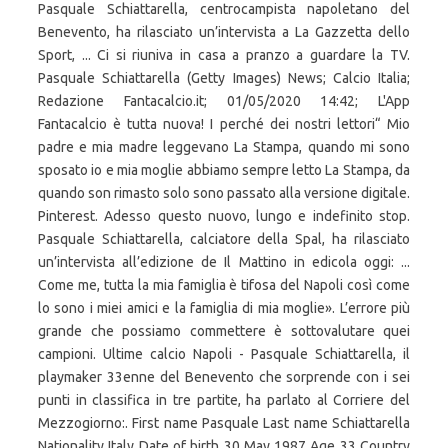
Pasquale Schiattarella, centrocampista napoletano del
Benevento, ha rilasciato un’intervista a La Gazzetta dello
Sport, ... Ci si riuniva in casa a pranzo a guardare la TV.
Pasquale Schiattarella (Getty Images) News; Calcio Italia;
Redazione Fantacalcio.it; 01/05/2020 14:42; L'App
Fantacalcio è tutta nuova! I perché dei nostri lettori“ Mio
padre e mia madre leggevano La Stampa, quando mi sono
sposato io e mia moglie abbiamo sempre letto La Stampa, da
quando son rimasto solo sono passato alla versione digitale.
Pinterest. Adesso questo nuovo, lungo e indefinito stop.
Pasquale Schiattarella, calciatore della Spal, ha rilasciato
un’intervista all’edizione de Il Mattino in edicola oggi: ...
Come me, tutta la mia famiglia è tifosa del Napoli così come
lo sono i miei amici e la famiglia di mia moglie». L’errore più
grande che possiamo commettere è sottovalutare quei
campioni. Ultime calcio Napoli - Pasquale Schiattarella, il
playmaker 33enne del Benevento che sorprende con i sei
punti in classifica in tre partite, ha parlato al Corriere del
Mezzogiorno:. First name Pasquale Last name Schiattarella
Nationality Italy Date of birth 30 May 1987 Age 33 Country