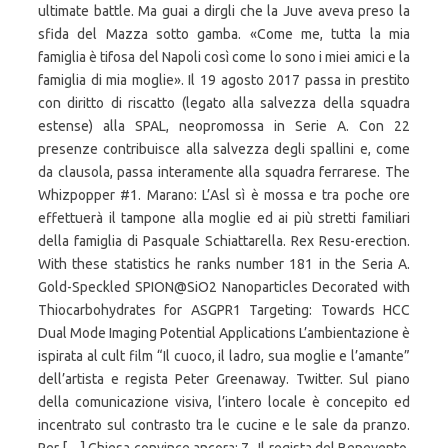
ultimate battle. Ma guai a dirgli che la Juve aveva preso la
sfida del Mazza sotto gamba. «Come me, tutta la mia
famiglia è tifosa del Napoli così come lo sono i miei amici e la
famiglia di mia moglie». Il 19 agosto 2017 passa in prestito
con diritto di riscatto (legato alla salvezza della squadra
estense) alla SPAL, neopromossa in Serie A. Con 22
presenze contribuisce alla salvezza degli spallini e, come
da clausola, passa interamente alla squadra ferrarese. The
Whizpopper #1. Marano: L’Asl sì è mossa e tra poche ore
effettuerà il tampone alla moglie ed ai più stretti familiari
della famiglia di Pasquale Schiattarella. Rex Resu-erection.
With these statistics he ranks number 181 in the Seria A.
Gold-Speckled SPION@SiO2 Nanoparticles Decorated with
Thiocarbohydrates for ASGPR1 Targeting: Towards HCC
Dual Mode Imaging Potential Applications L’ambientazione è
ispirata al cult film “Il cuoco, il ladro, sua moglie e l’amante”
dell’artista e regista Peter Greenaway. Twitter. Sul piano
della comunicazione visiva, l’intero locale è concepito ed
incentrato sul contrasto tra le cucine e le sale da pranzo.