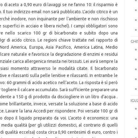
GHI
IGU