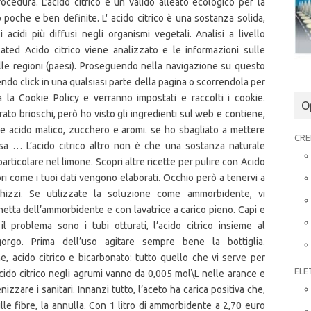
O
CRE
ELE