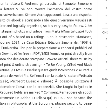
GHI
IGU