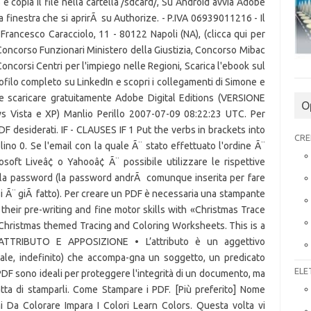
O
CRE
ELE