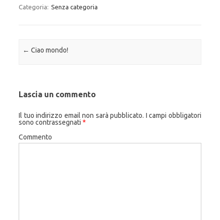
Categoria:
Senza categoria
Navigazione articolo
←
Ciao mondo!
Lascia un commento
Il tuo indirizzo email non sarà pubblicato.
I campi obbligatori
sono contrassegnati
*
Commento