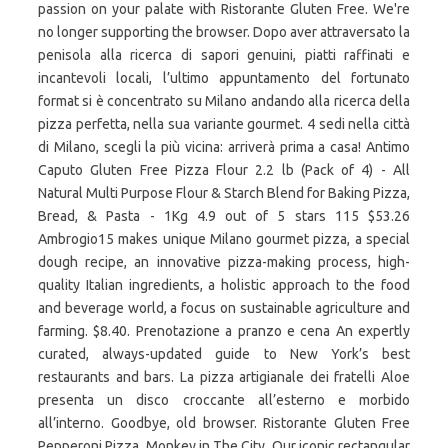
passion on your palate with Ristorante Gluten Free. We're
no longer supporting the browser. Dopo aver attraversato la
penisola alla ricerca di sapori genuini, piatti raffinati e
incantevoli locali, l’ultimo appuntamento del fortunato
format si è concentrato su Milano andando alla ricerca della
pizza perfetta, nella sua variante gourmet. 4 sedi nella città
di Milano, scegli la più vicina: arriverà prima a casa! Antimo
Caputo Gluten Free Pizza Flour 2.2 lb (Pack of 4) - All
Natural Multi Purpose Flour & Starch Blend for Baking Pizza,
Bread, & Pasta - 1Kg 4.9 out of 5 stars 115 $53.26
Ambrogio15 makes unique Milano gourmet pizza, a special
dough recipe, an innovative pizza-making process, high-
quality Italian ingredients, a holistic approach to the food
and beverage world, a focus on sustainable agriculture and
farming. $8.40. Prenotazione a pranzo e cena An expertly
curated, always-updated guide to New York’s best
restaurants and bars. La pizza artigianale dei fratelli Aloe
presenta un disco croccante all’esterno e morbido
all’interno. Goodbye, old browser. Ristorante Gluten Free
Pepperoni Pizza. Monkey in The City. Our iconic rectangular