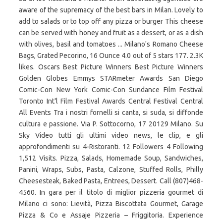
aware of the supremacy of the best bars in Milan. Lovely to
add to salads or to top off any pizza or burger This cheese
can be served with honey and fruit as a dessert, or as a dish
with olives, basil and tomatoes ... Milano's Romano Cheese
Bags, Grated Pecorino, 16 Ounce 4.0 out of 5 stars 177. 2.3K
likes. Oscars Best Picture Winners Best Picture Winners
Golden Globes Emmys STARmeter Awards San Diego
Comic-Con New York Comic-Con Sundance Film Festival
Toronto Int'l Film Festival Awards Central Festival Central
All Events Tra i nostri fornelli si canta, si suda, si diffonde
cultura e passione. Via P. Sottocorno, 17 20129 Milano. Su
Sky Video tutti gli ultimi video news, le clip, e gli
approfondimenti su 4-Ristoranti. 12 Followers 4 Following
1,512 Visits. Pizza, Salads, Homemade Soup, Sandwiches,
Panini, Wraps, Subs, Pasta, Calzone, Stuffed Rolls, Philly
Cheesesteak, Baked Pasta, Entrees, Dessert. Call (807)468-
4560. In gara per il titolo di miglior pizzeria gourmet di
Milano ci sono: Lievità, Pizza Biscottata Gourmet, Garage
Pizza & Co e Assaje Pizzeria – Friggitoria. Experience