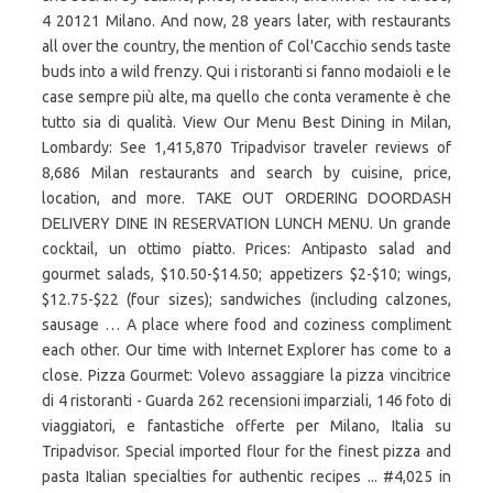
4 20121 Milano. And now, 28 years later, with restaurants
all over the country, the mention of Col'Cacchio sends taste
buds into a wild frenzy. Qui i ristoranti si fanno modaioli e le
case sempre più alte, ma quello che conta veramente è che
tutto sia di qualità. View Our Menu Best Dining in Milan,
Lombardy: See 1,415,870 Tripadvisor traveler reviews of
8,686 Milan restaurants and search by cuisine, price,
location, and more. TAKE OUT ORDERING DOORDASH
DELIVERY DINE IN RESERVATION LUNCH MENU. Un grande
cocktail, un ottimo piatto. Prices: Antipasto salad and
gourmet salads, $10.50-$14.50; appetizers $2-$10; wings,
$12.75-$22 (four sizes); sandwiches (including calzones,
sausage … A place where food and coziness compliment
each other. Our time with Internet Explorer has come to a
close. Pizza Gourmet: Volevo assaggiare la pizza vincitrice
di 4 ristoranti - Guarda 262 recensioni imparziali, 146 foto di
viaggiatori, e fantastiche offerte per Milano, Italia su
Tripadvisor. Special imported flour for the finest pizza and
pasta Italian specialties for authentic recipes ... #4,025 in