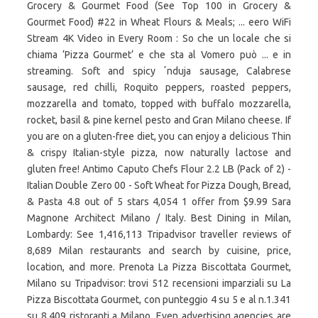
Grocery & Gourmet Food (See Top 100 in Grocery &
Gourmet Food) #22 in Wheat Flours & Meals; ... eero WiFi
Stream 4K Video in Every Room : So che un locale che si
chiama ‘Pizza Gourmet‘ e che sta al Vomero può ... e in
streaming. Soft and spicy ʼnduja sausage, Calabrese
sausage, red chilli, Roquito peppers, roasted peppers,
mozzarella and tomato, topped with buffalo mozzarella,
rocket, basil & pine kernel pesto and Gran Milano cheese. If
you are on a gluten-free diet, you can enjoy a delicious Thin
& crispy Italian-style pizza, now naturally lactose and
gluten free! Antimo Caputo Chefs Flour 2.2 LB (Pack of 2) -
Italian Double Zero 00 - Soft Wheat for Pizza Dough, Bread,
& Pasta 4.8 out of 5 stars 4,054 1 offer from $9.99 Sara
Magnone Architect Milano / Italy. Best Dining in Milan,
Lombardy: See 1,416,113 Tripadvisor traveller reviews of
8,689 Milan restaurants and search by cuisine, price,
location, and more. Prenota La Pizza Biscottata Gourmet,
Milano su Tripadvisor: trovi 512 recensioni imparziali su La
Pizza Biscottata Gourmet, con punteggio 4 su 5 e al n.1.341
su 8.409 ristoranti a Milano. Even advertising agencies are