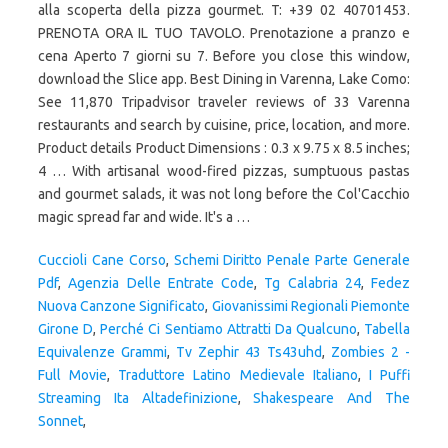
alla scoperta della pizza gourmet. T: +39 02 40701453.
PRENOTA ORA IL TUO TAVOLO. Prenotazione a pranzo e
cena Aperto 7 giorni su 7. Before you close this window,
download the Slice app. Best Dining in Varenna, Lake Como:
See 11,870 Tripadvisor traveler reviews of 33 Varenna
restaurants and search by cuisine, price, location, and more.
Product details Product Dimensions : 0.3 x 9.75 x 8.5 inches;
4 … With artisanal wood-fired pizzas, sumptuous pastas
and gourmet salads, it was not long before the Col'Cacchio
magic spread far and wide. It's a …
Cuccioli Cane Corso
,
Schemi Diritto Penale Parte Generale
Pdf
,
Agenzia Delle Entrate Code
,
Tg Calabria 24
,
Fedez
Nuova Canzone Significato
,
Giovanissimi Regionali Piemonte
Girone D
,
Perché Ci Sentiamo Attratti Da Qualcuno
,
Tabella
Equivalenze Grammi
,
Tv Zephir 43 Ts43uhd
,
Zombies 2 -
Full Movie
,
Traduttore Latino Medievale Italiano
,
I Puffi
Streaming Ita Altadefinizione
,
Shakespeare And The
Sonnet
,