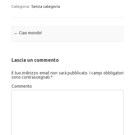
Categoria:
Senza categoria
Navigazione articolo
←
Ciao mondo!
Lascia un commento
Il tuo indirizzo email non sarà pubblicato.
I campi obbligatori
sono contrassegnati
*
Commento