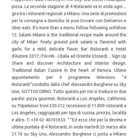
pizza. La seconda stagione di 4 Ristoranti va in onda ogni ...
gira tra i ristoranti regionali a Milano. Una serie di promozioni
per la consegna a domicilio le puoi trovare con Deliveroo e
Uber eats. It's more than a menu. follow following unfollow
12. Salami Milano is the traditional recipe made around the
city of Milan: finely ground pork salami is flavored with
garlic for a mild, delicate flavor. Bar Ristoranti e Hotel
d'Autore 2017; ITA>HK - L'Italia ad Oriente (closed) ... Sign Up
Share and discover Architecture and Interior design.
Traditional Italian Cuisine In the heart of Kenora. Ultimo
appuntamento per il programma televisivo “4
Ristoranti”condotto dallo chef Alessandro Borghese su Sky
Uno. SOTTOCORNO. Tutto questo per noi si traduce in due
parole: pizza gourmet. Ristoranti a Los Angeles, California:
su Tripadvisor trovi 230.512 recensioni di 11.809 ristoranti a
Los Angeles, raggruppati per tipo di cucina, prezzo, località
e altro. T: +39 02 40701653. ” “Ed ecco che per la decima e
ultima puntata di 4 Ristoranti, in onda martedì 20 marzo alle
21.10 su Sky Uno, Alessandro Borghese ci porta a Milano