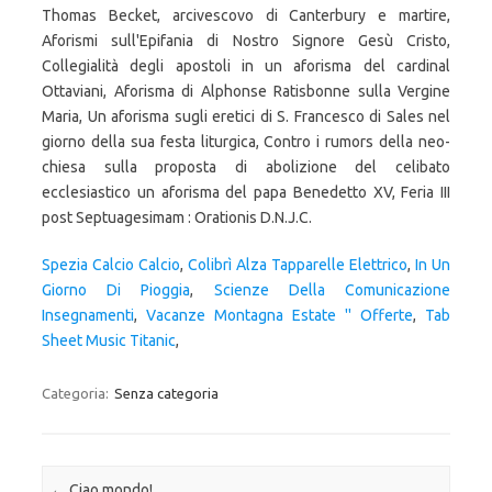
Spezia Calcio Calcio
,
Colibrì Alza Tapparelle Elettrico
,
In Un
Giorno Di Pioggia
,
Scienze Della Comunicazione
Insegnamenti
,
Vacanze Montagna Estate '' Offerte
,
Tab
Sheet Music Titanic
,
Categoria:
Senza categoria
Navigazione articolo
←
Ciao mondo!