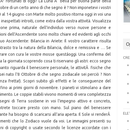
O
CRE
ELE