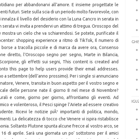
GHI
IGU