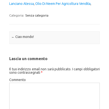
Lanciano Atessa
,
Olio Di Neem Per Agricoltura Vendita
,
Categoria:
Senza categoria
Navigazione articolo
←
Ciao mondo!
Lascia un commento
Il tuo indirizzo email non sarà pubblicato.
I campi obbligatori
sono contrassegnati
*
Commento