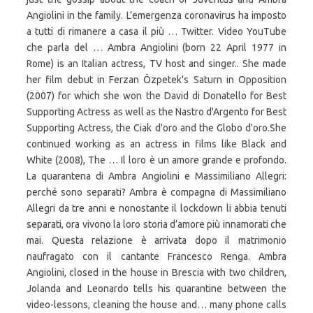
Angiolini in the family. L’emergenza coronavirus ha imposto
a tutti di rimanere a casa il più … Twitter. Video YouTube
che parla del … Ambra Angiolini (born 22 April 1977 in
Rome) is an Italian actress, TV host and singer.. She made
her film debut in Ferzan Özpetek's Saturn in Opposition
(2007) for which she won the David di Donatello for Best
Supporting Actress as well as the Nastro d'Argento for Best
Supporting Actress, the Ciak d'oro and the Globo d'oro.She
continued working as an actress in films like Black and
White (2008), The … Il loro è un amore grande e profondo.
La quarantena di Ambra Angiolini e Massimiliano Allegri:
perché sono separati? Ambra è compagna di Massimiliano
Allegri da tre anni e nonostante il lockdown li abbia tenuti
separati, ora vivono la loro storia d’amore più innamorati che
mai. Questa relazione è arrivata dopo il matrimonio
naufragato con il cantante Francesco Renga. Ambra
Angiolini, closed in the house in Brescia with two children,
Jolanda and Leonardo tells his quarantine between the
video-lessons, cleaning the house and… many phone calls