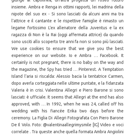
giunge al capolinea, un'altra progetta un roseo futuro
insieme. Ambra e Renga in ottimi rapporti, lei madrina della
nipote del suo ex - Si sono lasciati da alcuni anni ma tra
l'attrice e il cantante e le rispettive famiglie è rimasto un
legame fortissimo L’ex allenatore della Juventus e la ex
ragazza di Non è la Rai (oggi affermata attrice) da quando
sono usciti allo scoperto tre anni fa non si sono più lasciati.
We use cookies to ensure that we give you the best
experience on our website. Io e Ambra … Facebook. It
certainly is not pregnant, there is no baby on the way and
the magazine, the Spy has tried … Pinterest. A Temptation
Island l'aria si riscalda: Alessio bacia la tentatrice Carmen,
dopo averla corteggiata nelle ultime puntate, e la fidanzata
Valeria è in crisi. Valentina Allegri e Piero Barone si sono
lasciati: è ufficiale. It seems that Allegri at the end has also
approved, with … In 1992, when he was 24, called off his
wedding with his fiancée Erika two days before the
ceremony. La Figlia Di Allegri Fotografata Con Piero Barone
De Il Volo. Foto: @valentinaallegrimysmile [IG] Video e voci
correlate . Tra queste anche quella formata Ambra Angiolini