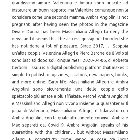
grandissimo amore. Valentina e Ambra sono riuscite ad
instaurare un buon rapporto, ma Valentina comunque non la
considera come una seconda mamma. Ambra Angiolini is not
pregnant, after having seen the photos in the magazine
Diva e Donna has been Massimiliano Allegri to deny the
news and it seems that the actress gossip not founded she
has not done a lot of pleasure. Since 2017, … Scoppia
un'altra coppia: Valentina Allegri e Piero Barone de Il Volo si
sono lasciati dopo soli cinque mesi. 2020-04-06, di Roberta
Gerboni . Issuu is a digital publishing platform that makes it
simple to publish magazines, catalogs, newspapers, books,
and more online. Early life. Massimiliano Allegri e Ambra
Angiolini sono sicuramente una delle coppie dello
spettacolo più amate e più affiatate. Perché Ambra Angiolini
e Massimiliano Allegri non vivono insieme la quarantena? Il
papà di Valentina, Massimiliano Allegri, è fidanzato con
Ambra Angiolini, con la quale attualmente convive. Ambra e
Max separati dal Covid19. Ambra Angiolini speaks of his
quarantine with the children… but without Massimiliano
Allegri. E soprattutto come vanno le cose tra loro?