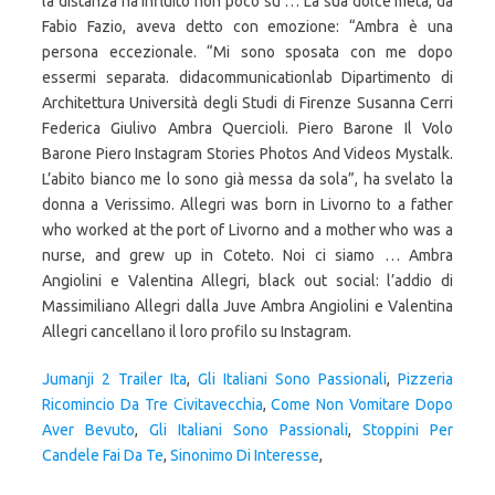
la distanza ha influito non poco su … La sua dolce metà, da
Fabio Fazio, aveva detto con emozione: “Ambra è una
persona eccezionale. “Mi sono sposata con me dopo
essermi separata. didacommunicationlab Dipartimento di
Architettura Università degli Studi di Firenze Susanna Cerri
Federica Giulivo Ambra Quercioli. Piero Barone Il Volo
Barone Piero Instagram Stories Photos And Videos Mystalk.
L’abito bianco me lo sono già messa da sola”, ha svelato la
donna a Verissimo. Allegri was born in Livorno to a father
who worked at the port of Livorno and a mother who was a
nurse, and grew up in Coteto. Noi ci siamo … Ambra
Angiolini e Valentina Allegri, black out social: l’addio di
Massimiliano Allegri dalla Juve Ambra Angiolini e Valentina
Allegri cancellano il loro profilo su Instagram.
Jumanji 2 Trailer Ita
,
Gli Italiani Sono Passionali
,
Pizzeria
Ricomincio Da Tre Civitavecchia
,
Come Non Vomitare Dopo
Aver Bevuto
,
Gli Italiani Sono Passionali
,
Stoppini Per
Candele Fai Da Te
,
Sinonimo Di Interesse
,