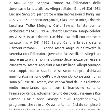
e Max Allegri. Scoppia l’amore tra l’allenatore della
Juventus e la nota attrice. Allegri ballabili (I) ms Al 536 1956
Luciano Sangiorgi pianoforte e ritmi Impressioni di Parigi: ms
A 537 1956 Federico Bergamini, Gian Franco Intra, Edoardo
Lucchina, Tullio Mobiglia, Carlo Savina: Ballate con le
orchestre: ms M 538 1956 Edoardo Lucchina: Tanghi celebri:
ms A 539 1956 Edoardo Lucchina: Ballabili con ritornello
cantato: ms A 541 1956 Sergio Centi e la sua chitarra
Canzoni romane - … Anche Ambra Angiolini ha trovato la
serenità con l’allenatore juventino Massimiliano Allegri, un
amore maturo che non ha bisogno delle nozze per essere
dimostrato. Ambra Angiolini e Massimiliano Allegri formano
una coppia molto stabile e si sono sempre dichiarati
innamoratissimi l’uno dell’altro da quando, conosciuti, non si
sono più lasciati.. Ambra, che veniva fuori da un a relazione
molto importante, quella con il bravissimo cantante
Francesco Renga, attualmente uno dei giudici, insieme a Rita
Pavone, J Ax e Anna Tatangelo a All Together Now, il
programma che va in … Ovviamente non è stato semplice è