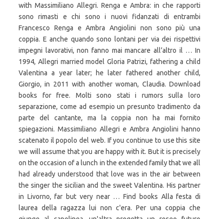
with Massimiliano Allegri. Renga e Ambra: in che rapporti
sono rimasti e chi sono i nuovi fidanzati di entrambi
Francesco Renga e Ambra Angiolini non sono più una
coppia. E anche quando sono lontani per via dei rispettivi
impegni lavorativi, non fanno mai mancare all’altro il … In
1994, Allegri married model Gloria Patrizi, fathering a child
Valentina a year later; he later fathered another child,
Giorgio, in 2011 with another woman, Claudia. Download
books for free. Molti sono stati i rumors sulla loro
separazione, come ad esempio un presunto tradimento da
parte del cantante, ma la coppia non ha mai fornito
spiegazioni. Massimiliano Allegri e Ambra Angiolini hanno
scatenato il popolo del web. If you continue to use this site
we will assume that you are happy with it. But it is precisely
on the occasion of a lunch in the extended family that we all
had already understood that love was in the air between
the singer the sicilian and the sweet Valentina. His partner
in Livorno, far but very near … Find books Alla festa di
laurea della ragazza lui non c'era. Per una coppia che