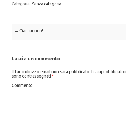
Categoria:
Senza categoria
Navigazione articolo
←
Ciao mondo!
Lascia un commento
Il tuo indirizzo email non sarà pubblicato.
I campi obbligatori
sono contrassegnati
*
Commento