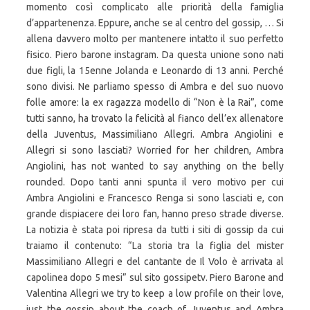
momento così complicato alle priorità della famiglia
d’appartenenza. Eppure, anche se al centro del gossip, … Si
allena davvero molto per mantenere intatto il suo perfetto
fisico. Piero barone instagram. Da questa unione sono nati
due figli, la 15enne Jolanda e Leonardo di 13 anni. Perché
sono divisi. Ne parliamo spesso di Ambra e del suo nuovo
folle amore: la ex ragazza modello di “Non è la Rai”, come
tutti sanno, ha trovato la felicità al fianco dell’ex allenatore
della Juventus, Massimiliano Allegri. Ambra Angiolini e
Allegri si sono lasciati? Worried for her children, Ambra
Angiolini, has not wanted to say anything on the belly
rounded. Dopo tanti anni spunta il vero motivo per cui
Ambra Angiolini e Francesco Renga si sono lasciati e, con
grande dispiacere dei loro fan, hanno preso strade diverse.
La notizia è stata poi ripresa da tutti i siti di gossip da cui
traiamo il contenuto: “La storia tra la figlia del mister
Massimiliano Allegri e del cantante de Il Volo è arrivata al
capolinea dopo 5 mesi” sul sito gossipetv. Piero Barone and
Valentina Allegri we try to keep a low profile on their love,
just the gossip about the coach of Juventus and Ambra