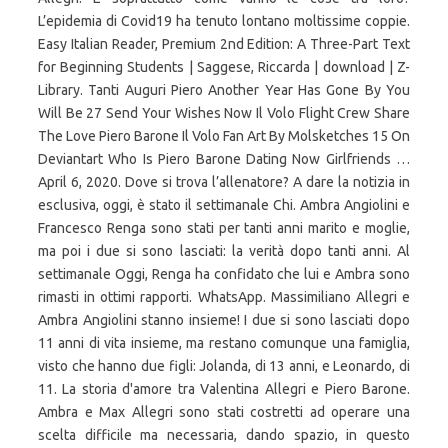
L’epidemia di Covid19 ha tenuto lontano moltissime coppie.
Easy Italian Reader, Premium 2nd Edition: A Three-Part Text
for Beginning Students | Saggese, Riccarda | download | Z-
Library. Tanti Auguri Piero Another Year Has Gone By You
Will Be 27 Send Your Wishes Now Il Volo Flight Crew Share
The Love Piero Barone Il Volo Fan Art By Molsketches 15 On
Deviantart Who Is Piero Barone Dating Now Girlfriends …
April 6, 2020. Dove si trova l’allenatore? A dare la notizia in
esclusiva, oggi, è stato il settimanale Chi. Ambra Angiolini e
Francesco Renga sono stati per tanti anni marito e moglie,
ma poi i due si sono lasciati: la verità dopo tanti anni. Al
settimanale Oggi, Renga ha confidato che lui e Ambra sono
rimasti in ottimi rapporti. WhatsApp. Massimiliano Allegri e
Ambra Angiolini stanno insieme! I due si sono lasciati dopo
11 anni di vita insieme, ma restano comunque una famiglia,
visto che hanno due figli: Jolanda, di 13 anni, e Leonardo, di
11. La storia d'amore tra Valentina Allegri e Piero Barone.
Ambra e Max Allegri sono stati costretti ad operare una
scelta difficile ma necessaria, dando spazio, in questo