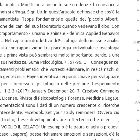
GHI
IGU