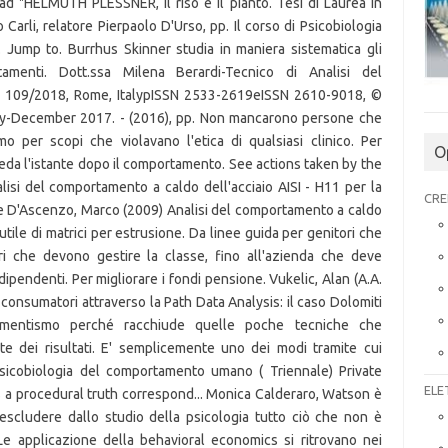
O
CRE
ELE