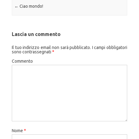
Navigazione articolo
←
Ciao mondo!
Lascia un commento
Il tuo indirizzo email non sarà pubblicato.
I campi obbligatori
sono contrassegnati
*
Commento
Nome
*