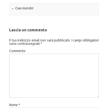
Navigazione articolo
←
Ciao mondo!
Lascia un commento
Il tuo indirizzo email non sarà pubblicato.
I campi obbligatori
sono contrassegnati
*
Commento
Nome
*