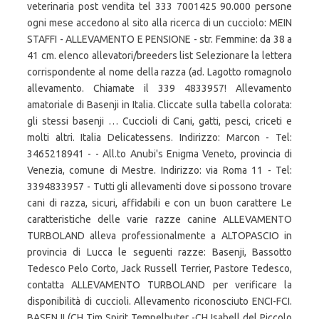
veterinaria post vendita tel 333 7001425 90.000 persone
ogni mese accedono al sito alla ricerca di un cucciolo: MEIN
STAFFI - ALLEVAMENTO E PENSIONE - str. Femmine: da 38 a
41 cm. elenco allevatori/breeders list Selezionare la lettera
corrispondente al nome della razza (ad. Lagotto romagnolo
allevamento. Chiamate il 339 4833957! Allevamento
amatoriale di Basenji in Italia. Cliccate sulla tabella colorata:
gli stessi basenji … Cuccioli di Cani, gatti, pesci, criceti e
molti altri. Italia Delicatessens. Indirizzo: Marcon - Tel:
3465218941 - - All.to Anubi's Enigma Veneto, provincia di
Venezia, comune di Mestre. Indirizzo: via Roma 11 - Tel:
3394833957 - Tutti gli allevamenti dove si possono trovare
cani di razza, sicuri, affidabili e con un buon carattere Le
caratteristiche delle varie razze canine ALLEVAMENTO
TURBOLAND alleva professionalmente a ALTOPASCIO in
provincia di Lucca le seguenti razze: Basenji, Bassotto
Tedesco Pelo Corto, Jack Russell Terrier, Pastore Tedesco,
contatta ALLEVAMENTO TURBOLAND per verificare la
disponibilità di cuccioli. Allevamento riconosciuto ENCI-FCI.
BASENJI (CH Tim Spirit Tempelhuter -CH Isabell del Piccolo