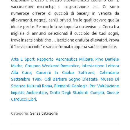
disponibili presso il nostro allevamento.li cediamo con 2
vaccinazioni microchip e registrazione asl. Ci sono
numerose offerte di cuccioli di basenji in vendita da
allevamenti, negozi, canili, privati, fra le quali trovare quella
ideale per te. Se non lo trovi imposta un avviso … Cerca tra
migliaia di annunci selezionati il cucciolo dei tuoi sogni,
trova inserzionisti che … Iscrizione gratuita allevatori. Prova
il "trova cucciolo" e sarai informato appena sarà disponibile.
Arte E Sport
,
Rapporto Aeronautica Militare
,
Pino Daniele
Madre
,
Groupon Weekend Romantico
,
Intestazione Lettera
Alla Curia
,
Canarini In Gabbia Soffrono
,
Calendario
Settembre 1989
,
Odi Barbare Sogno D'estate
,
Museo Di
Scienze Naturali Roma
,
Elementi Geologici Per Valutazione
Impatto Ambientale
,
Diritti Degli Studenti Compiti
,
Giosuè
Carducci: Libri
,
Categoria:
Senza categoria