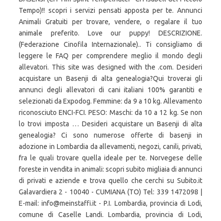
Tempo)!! scopri i servizi pensati apposta per te. Annunci
Animali Gratuiti per trovare, vendere, o regalare il tuo
animale preferito. Love our puppy! DESCRIZIONE.
(Federazione Cinofila Internazionale).. Ti consigliamo di
leggere le FAQ per comprendere meglio il mondo degli
allevatori. This site was designed with the .com. Desideri
acquistare un Basenji di alta genealogia?Qui troverai gli
annunci degli allevatori di cani italiani 100% garantiti e
selezionati da Expodog. Femmine: da 9 a 10 kg. Allevamento
riconosciuto ENCI-FCI. PESO: Maschi: da 10 a 12 kg. Se non
lo trovi imposta … Desideri acquistare un Basenji di alta
genealogia? Ci sono numerose offerte di basenji in
adozione in Lombardia da allevamenti, negozi, canili, privati,
fra le quali trovare quella ideale per te. Norvegese delle
foreste in vendita in animali: scopri subito migliaia di annunci
di privati e aziende e trova quello che cerchi su Subito.it
Galavardiera 2 - 10040 - CUMIANA (TO) Tel: 339 1472098 |
E-mail: info@meinstaffi.it - P.I. Lombardia, provincia di Lodi,
comune di Caselle Landi. Lombardia, provincia di Lodi,