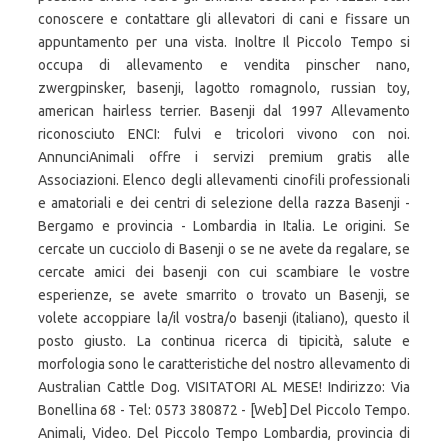
conoscere e contattare gli allevatori di cani e fissare un
appuntamento per una vista. Inoltre Il Piccolo Tempo si
occupa di allevamento e vendita pinscher nano,
zwergpinsker, basenji, lagotto romagnolo, russian toy,
american hairless terrier. Basenji dal 1997 Allevamento
riconosciuto ENCI: fulvi e tricolori vivono con noi.
AnnunciAnimali offre i servizi premium gratis alle
Associazioni. Elenco degli allevamenti cinofili professionali
e amatoriali e dei centri di selezione della razza Basenji -
Bergamo e provincia - Lombardia in Italia. Le origini. Se
cercate un cucciolo di Basenji o se ne avete da regalare, se
cercate amici dei basenji con cui scambiare le vostre
esperienze, se avete smarrito o trovato un Basenji, se
volete accoppiare la/il vostra/o basenji (italiano), questo il
posto giusto. La continua ricerca di tipicità, salute e
morfologia sono le caratteristiche del nostro allevamento di
Australian Cattle Dog. VISITATORI AL MESE! Indirizzo: Via
Bonellina 68 - Tel: 0573 380872 - [Web] Del Piccolo Tempo.
Animali, Video. Del Piccolo Tempo Lombardia, provincia di