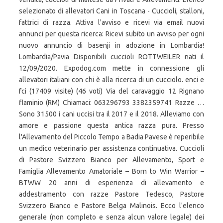
selezionato di allevatori Cani in Toscana - Cuccioli, stalloni,
fattrici di razza. Attiva l'avviso e ricevi via email nuovi
annunci per questa ricerca: Ricevi subito un avviso per ogni
nuovo annuncio di basenji in adozione in Lombardia!
Lombardia/Pavia Disponibili cuccioli ROTTWEILER nati il
12/09/2020. Expodog.com mette in connessione gli
allevatori italiani con chi è alla ricerca di un cucciolo. enci e
fci (17409 visite) (46 voti) Via del caravaggio 12 Rignano
flaminio (RM) Chiamaci: 063296793 3382359741 Razze …
Sono 31500 i cani uccisi tra il 2017 e il 2018. Alleviamo con
amore e passione questa antica razza pura. Presso
l'Allevamento del Piccolo Tempo a Badia Pavese è reperibile
un medico veterinario per assistenza continuativa. Cuccioli
di Pastore Svizzero Bianco per Allevamento, Sport e
Famiglia Allevamento Amatoriale – Born to Win Warrior –
BTWW 20 anni di esperienza di allevamento e
addestramento con razze Pastore Tedesco, Pastore
Svizzero Bianco e Pastore Belga Malinois. Ecco l'elenco
generale (non completo e senza alcun valore legale) dei