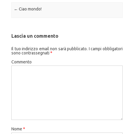
Navigazione articolo
←
Ciao mondo!
Lascia un commento
Il tuo indirizzo email non sarà pubblicato.
I campi obbligatori
sono contrassegnati
*
Commento
Nome
*