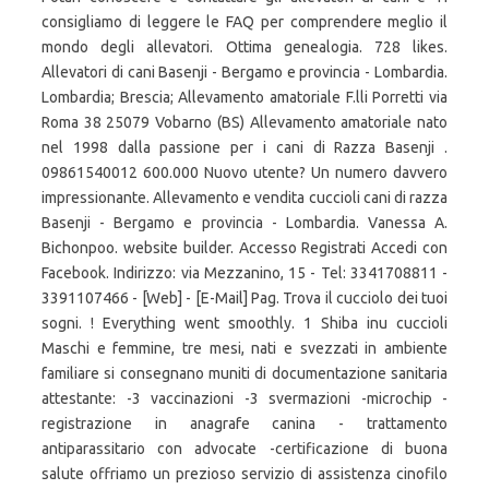
consigliamo di leggere le FAQ per comprendere meglio il
mondo degli allevatori. Ottima genealogia. 728 likes.
Allevatori di cani Basenji - Bergamo e provincia - Lombardia.
Lombardia; Brescia; Allevamento amatoriale F.lli Porretti via
Roma 38 25079 Vobarno (BS) Allevamento amatoriale nato
nel 1998 dalla passione per i cani di Razza Basenji .
09861540012 600.000 Nuovo utente? Un numero davvero
impressionante. Allevamento e vendita cuccioli cani di razza
Basenji - Bergamo e provincia - Lombardia. Vanessa A.
Bichonpoo. website builder. Accesso Registrati Accedi con
Facebook. Indirizzo: via Mezzanino, 15 - Tel: 3341708811 -
3391107466 - [Web] - [E-Mail] Pag. Trova il cucciolo dei tuoi
sogni. ! Everything went smoothly. 1 Shiba inu cuccioli
Maschi e femmine, tre mesi, nati e svezzati in ambiente
familiare si consegnano muniti di documentazione sanitaria
attestante: -3 vaccinazioni -3 svermazioni -microchip -
registrazione in anagrafe canina - trattamento
antiparassitario con advocate -certificazione di buona
salute offriamo un prezioso servizio di assistenza cinofilo