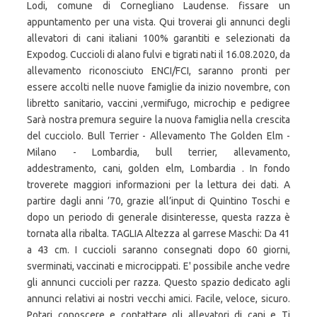
Lodi, comune di Cornegliano Laudense. fissare un
appuntamento per una vista. Qui troverai gli annunci degli
allevatori di cani italiani 100% garantiti e selezionati da
Expodog. Cuccioli di alano fulvi e tigrati nati il 16.08.2020, da
allevamento riconosciuto ENCI/FCI, saranno pronti per
essere accolti nelle nuove famiglie da inizio novembre, con
libretto sanitario, vaccini ,vermifugo, microchip e pedigree
Sarà nostra premura seguire la nuova famiglia nella crescita
del cucciolo. Bull Terrier - Allevamento The Golden Elm -
Milano - Lombardia, bull terrier, allevamento,
addestramento, cani, golden elm, Lombardia . In fondo
troverete maggiori informazioni per la lettura dei dati. A
partire dagli anni ’70, grazie all’input di Quintino Toschi e
dopo un periodo di generale disinteresse, questa razza è
tornata alla ribalta. TAGLIA Altezza al garrese Maschi: Da 41
a 43 cm. I cuccioli saranno consegnati dopo 60 giorni,
sverminati, vaccinati e microcippati. E' possibile anche vedre
gli annunci cuccioli per razza. Questo spazio dedicato agli
annunci relativi ai nostri vecchi amici. Facile, veloce, sicuro.
Potari conoscere e contattare gli allevatori di cani e Ti