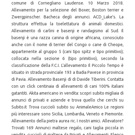
comune di Cornegliano Laudense. 10 Marzo 2018.
Allevamento per la selezione del Boxer, Boston terrier e
Zwergpinscher. Bacheca degli annunci. ACD_Lake's. La
struttura effettua la toelettatura di animali domestici.
Allevamento di carlini e basenji e randagismo al Sud. Il
basenji è una razza canina di origine africana, conosciuto
anche con il nome di terrier del Congo o cane di Cheope,
appartenente al gruppo 5 (cani tipo spitz e tipo primitivo);
collocata nella sezione 6 (tipo primitivo), secondo la
classificazione della F.C.I. L'allevamento Il Piccolo Tempo è
situato in strada provinciale 193 a Badia Pavese in provincia
di Pavia. Allevamento Basenji di di Davide Tiberini. Contatta
con un click centinaia di allevamenti di cani 100% italiani
gatantiti. Akita americano in vendita: scopri subito migliaia di
annunci di privati e aziende e trova quello che cerchi su
Subito.it Trova cuccioli subito su AnimaleAmico Le regioni
più interessare sono Sicilia, Lombardia, Veneto e Piemonte.
Allevamento della pietra aurea ric. I nostri amici. Allevatore?
Trovati 169 Annunci maltese regalo, cani taglia piccola in
vendita, cuccioli di maltese da Privati e Allevamenti. Elenco