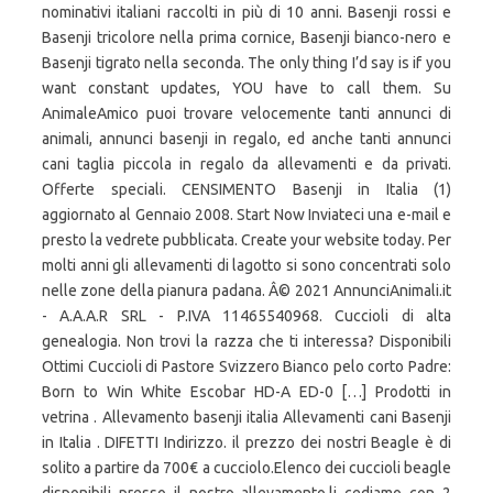
nominativi italiani raccolti in più di 10 anni. Basenji rossi e
Basenji tricolore nella prima cornice, Basenji bianco-nero e
Basenji tigrato nella seconda. The only thing I’d say is if you
want constant updates, YOU have to call them. Su
AnimaleAmico puoi trovare velocemente tanti annunci di
animali, annunci basenji in regalo, ed anche tanti annunci
cani taglia piccola in regalo da allevamenti e da privati.
Offerte speciali. CENSIMENTO Basenji in Italia (1)
aggiornato al Gennaio 2008. Start Now Inviateci una e-mail e
presto la vedrete pubblicata. Create your website today. Per
molti anni gli allevamenti di lagotto si sono concentrati solo
nelle zone della pianura padana. Â© 2021 AnnunciAnimali.it
- A.A.A.R SRL - P.IVA 11465540968. Cuccioli di alta
genealogia. Non trovi la razza che ti interessa? Disponibili
Ottimi Cuccioli di Pastore Svizzero Bianco pelo corto Padre:
Born to Win White Escobar HD-A ED-0 […] Prodotti in
vetrina . Allevamento basenji italia Allevamenti cani Basenji
in Italia . DIFETTI Indirizzo. il prezzo dei nostri Beagle è di
solito a partire da 700€ a cucciolo.Elenco dei cuccioli beagle