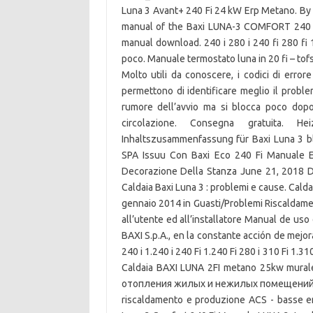
Luna 3 Avant+ 240 Fi 24 kW Erp Metano. By f
manual of the Baxi LUNA-3 COMFORT 240 Fi
manual download. 240 i 280 i 240 fi 280 fi 1.
poco. Manuale termostato luna in 20 fi –
Molto utili da conoscere, i codici di error
permettono di identificare meglio il proble
rumore dell’avvio ma si blocca poco dopo
circolazione. Consegna gratuita. H
Inhaltszusammenfassung für Baxi Luna 3 bl
SPA Issuu Con Baxi Eco 240 Fi Manuale 
Decorazione Della Stanza June 21, 2018 D
Caldaia Baxi Luna 3 : problemi e cause. Calda
gennaio 2014 in Guasti/Problemi Riscaldame
all’utente ed all’installatore Manual de uso
BAXI S.p.A., en la constante acción de mejo
240 i 1.240 i 240 Fi 1.240 Fi 280 i 310 Fi 1.31
Caldaia BAXI LUNA 2FI metano 25kw mura
отопления жилых и нежилых помещений пл
riscaldamento e produzione ACS - basse e