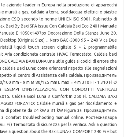
fra le aziende leader in Europa nella produzione di apparecchi
ie murali a gas, caldaie a terra, scaldacqua elettrici e piastre
ﬁcazione CSQ secondo le norme UNI EN ISO 9001. Rubinetto di
ax Baxi By Baxi SPA Issuu Con Caldaia Baxi Eco 240 I Manuale
 Manuale E 1058x1497px Decorazione Della Stanza June 20,
esktop (Original Size) ... Nero BAC-5000 95 ~ 240 V ca Due
ristalli liquidi touch screen digitale 5 + 2 programmabile
nit Aria condizionata centrale HVAC Termostato. Caldaia baxi
 CALDAIA BAXI LUNA Una utile guida ai codici di errore che
 caldaia Baxi Luna: come orientarsi rispetto alle segnalazioni
 rispetto al centro di Assistenza della caldaia. Производитель
 Ø 60/100 mm - 9 m Ø 80/125 mm L max = 4 m 310 Fi - 1.310 Fi Ø
 ESEMPI D’INSTALLAZIONE CON CONDOTTI VERTICALI
15. Caldaia Baxi Luna 3 Comfort In 250 Fi. CALDAIA BAXI
AGGIO FORZATO: Caldaie murali a gas per riscaldamento e
ma di potenze da 24 kW a 31 kW Figura 3a. Производитель
a 3 Comfort troubleshooting manual online. Ростехнадзора
Fi ) Termostato di sicurezza per la veriﬁca. Ask a question
Have a question about the Baxi LUNA-3 COMFORT 240 Fi H but