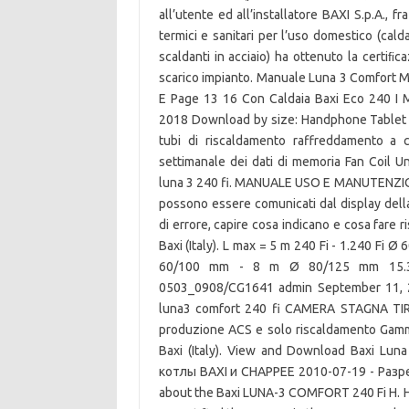
all’utente ed all’installatore BAXI S.p.A., 
termici e sanitari per l’uso domestico (calda
scaldanti in acciaio) ha ottenuto la certi
scarico impianto. Manuale Luna 3 Comfort M
E Page 13 16 Con Caldaia Baxi Eco 240 I
2018 Download by size: Handphone Tablet D
tubi di riscaldamento raffreddamento a c
settimanale dei dati di memoria Fan Coil U
luna 3 240 fi. MANUALE USO E MANUTENZIONE
possono essere comunicati dal display della
di errore, capire cosa indicano e cosa fare
Baxi (Italy). L max = 5 m 240 Fi - 1.240 Fi
60/100 mm - 8 m Ø 80/125 mm 15.3
0503_0908/CG1641 admin September 11, 20
luna3 comfort 240 fi CAMERA STAGNA TIR
produzione ACS e solo riscaldamento Gam
Baxi (Italy). View and Download Baxi Lun
котлы BAXI и CHAPPEE 2010-07-19 - Разреш. 
about the Baxi LUNA-3 COMFORT 240 Fi H. 