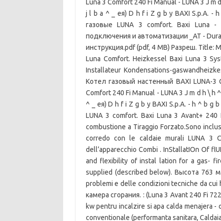
Luna 3 Comfort 240 Fi Manual - LUNA 3 J m d h \ h
j l b a ^ _ eя) D h f i Z g b y BAXI S.p.A. 
газовые LUNA 3 comfort. Baxi Luna -
подключения и автоматизации _АТ - Durati
инструкция.pdf (pdf, 4 MB) Разреш. Title: M
Luna Comfort. Heizkessel Baxi Luna 3 S
Installateur Kondensations-gaswandheizke
Котел газовый настенный BAXI LUNA-3 Co
Comfort 240 Fi Manual - LUNA 3 J m d h \ h ^ k l \
^ _ eя) D h f i Z g b y BAXI S.p.A. - h ^ b 
LUNA 3 comfort. Baxi Luna 3 Avant+ 240 
combustione a Tiraggio Forzato.Sono inclusi 
corredo con le caldaie murali LUNA 3 C
dell’apparecchio Combi . InStallatIOn Of f
and flexibility of instal lation for a gas- 
supplied (described below). Высота 763 мм.
problemi e delle condizioni tecniche da cu
камера сгорания. : (Luna 3 Avant 240 Fi 722
kw pentru incalzire si apa calda menajera - 
conventionale (performanta sanitara, Caldai