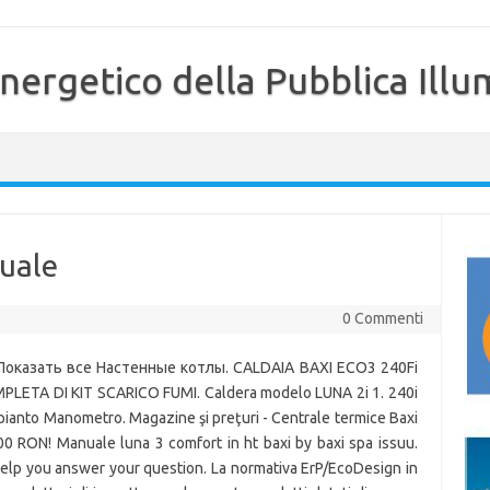
nergetico della Pubblica Illu
nuale
0 Commenti
... Показать все Настенные котлы. CALDAIA BAXI ECO3 240Fi
TA DI KIT SCARICO FUMI. Caldera modelo LUNA 2i 1. 240i
impianto Manometro. Magazine şi preţuri - Centrale termice Baxi
0 RON! Manuale luna 3 comfort in ht baxi by baxi spa issuu.
elp you answer your question. La normativa ErP/EcoDesign in