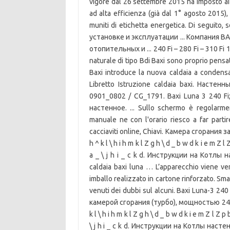
vigore dal 26 settembre 2015 ha imposto ai 
ad alta efficienza (già dal 1° agosto 2015),
muniti di etichetta energetica. Di seguito,
установке и эксплуатации ... Компания B
отопительных и ... 240 Fi – 280 Fi – 310 Fi 1
naturale di tipo Bdi Baxi sono proprio pens
Baxi introduce la nuova caldaia a condens
Libretto Istruzione caldaia baxi. Настен
0901_0802 / CG_1791. Baxi Luna 3 240 F
настенное. ... Sullo schermo è regolarme
manuale ne con l'orario riesco a far partire
cacciaviti online, Chiavi. Камера сгорания 
h ^ k l \ h i h m k l Z g h \ d _ b w d k i e m Z l Z
a _ \ j h i _ c k d. Инструкции на Котл
caldaia baxi luna … L’apparecchio viene ve
imballo realizzato in cartone rinforzato. S
venuti dei dubbi sul alcuni. Baxi Luna-3
камерой сгорания (турбо), мощностью 24 кВ
k l \ h i h m k l Z g h \ d _ b w d k i e m Z l Z p b
\ j h i _ c k d. Инструкции на Котлы наст