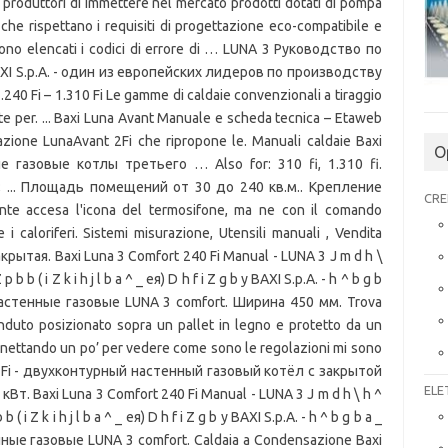
produttori di immettere nel mercato prodotti dotati di pompa
 che rispettano i requisiti di progettazione eco-compatibile e
 sono elencati i codici di errore di … LUNA 3 Руководство по
AXI S.p.A. - один из европейских лидеров по производству
.240 Fi – 1.310 Fi Le gamme di caldaie convenzionali a tiraggio
ate per. ... Baxi Luna Avant Manuale e scheda tecnica – Etaweb
azione LunaAvant 2Fi che ripropone le. Manuali caldaie Baxi
O
ные газовые котлы третьего … Also for: 310 fi, 1.310 fi.
i; ... Площадь помещений от 30 до 240 кв.м.. Крепление
CRE
nte accesa l'icona del termosifone, ma ne con il comando
 i caloriferi. Sistemi misurazione, Utensili manuali , Vendita
закрытая. Baxi Luna 3 Comfort 240 Fi Manual - LUNA 3 J m d h \
 p b b ( i Z k i h j l b a ^ _ eя) D h f i Z g b y BAXI S.p.A. - h ^ b g b
ы настенные газовые LUNA 3 comfort. Ширина 450 мм. Trova
nduto posizionato sopra un pallet in legno e protetto da un
manettando un po’ per vedere come sono le regolazioni mi sono
 240 Fi - двухконтурный настенный газовый котёл с закрытой
ELE
т. Baxi Luna 3 Comfort 240 Fi Manual - LUNA 3 J m d h \ h ^
 b ( i Z k i h j l b a ^ _ eя) D h f i Z g b y BAXI S.p.A. - h ^ b g b a _
енные газовые LUNA 3 comfort. Caldaia a Condensazione Baxi