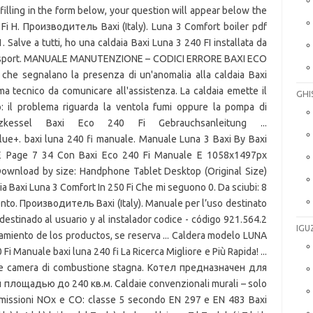
illing in the form below, your question will appear below the
 H. Производитель Baxi (Italy). Luna 3 Comfort boiler pdf
 Salve a tutti, ho una caldaia Baxi Luna 3 240 FI installata da
 tofsport. MANUALE MANUTENZIONE – CODICI ERRORE BAXI ECO
e che segnalano la presenza di un'anomalia alla caldaia Baxi
ma tecnico da comunicare all'assistenza. La caldaia emette il
GHI
: il problema riguarda la ventola fumi oppure la pompa di
eizkessel Baxi Eco 240 Fi Gebrauchsanleitung ...
ue+. baxi luna 240 fi manuale. Manuale Luna 3 Baxi By Baxi
E Page 7 34 Con Baxi Eco 240 Fi Manuale E 1058x1497px
ownload by size: Handphone Tablet Desktop (Original Size)
ia Baxi Luna 3 Comfort In 250 Fi Che mi seguono 0. Da sciubi: 8
nto. Производитель Baxi (Italy). Manuale per l’uso destinato
 destinado al usuario y al instalador codice - código 921.564.2
IGU
ramiento de los productos, se reserva ... Caldera modelo LUNA
0 Fi Manuale baxi luna 240 fi La Ricerca Migliore e Più Rapida! ...
le camera di combustione stagna. Котел предназначен для
ощадью до 240 кв.м. Caldaie convenzionali murali – solo
missioni NOx e CO: classe 5 secondo EN 297 e EN 483 Baxi