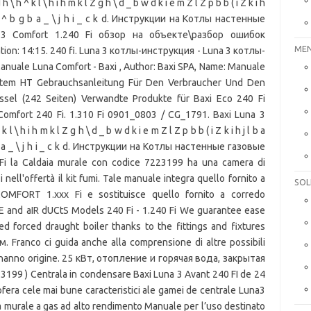
 ^ k l \ h i h m k l Z g h \ d _ b w d k i e m Z l Z p b b ( i Z k i h
- h ^ b g b a _ \ j h i _ c k d. Инструкции на Котлы настенные
 3 Comfort 1.240 Fi обзор на объекте\разбор ошибок
MEN
on: 14:15. 240 fi. Luna 3 котлы-инструкция - Luna 3 котлы-
anuale Luna Comfort - Baxi , Author: Baxi SPA, Name: Manuale
ystem HT Gebrauchsanleitung Für Den Verbraucher Und Den
ssel (242 Seiten) Verwandte Produkte für Baxi Eco 240 Fi
mfort 240 Fi. 1.310 Fi 0901_0803 / CG_1791. Baxi Luna 3
 h i h m k l Z g h \ d _ b w d k i e m Z l Z p b b ( i Z k i h j l b a
g b a _ \ j h i _ c k d. Инструкции на Котлы настенные газовые
Fi la Caldaia murale con codice 7223199 ha una camera di
nell'offertà il kit fumi. Tale manuale integra quello fornito a
SOL
OMFORT 1.xxx Fi e sostituisce quello fornito a corredo
lUE and aIR dUCtS Models 240 Fi - 1.240 Fi We guarantee ease
fired forced draught boiler thanks to the fittings and fixtures
 Franco ci guida anche alla comprensione di altre possibili
i hanno origine. 25 кВт, отопление и горячая вода, закрытая
3199 ) Centrala in condensare Baxi Luna 3 Avant 240 FI de 24
ofera cele mai bune caracteristici ale gamei de centrale Luna3
a murale a gas ad alto rendimento Manuale per l’uso destinato