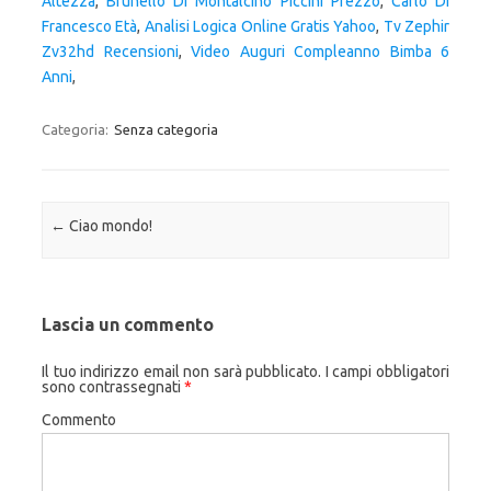
Altezza
,
Brunello Di Montalcino Piccini Prezzo
,
Carlo Di
Francesco Età
,
Analisi Logica Online Gratis Yahoo
,
Tv Zephir
Zv32hd Recensioni
,
Video Auguri Compleanno Bimba 6
Anni
,
Categoria:
Senza categoria
Navigazione articolo
←
Ciao mondo!
Lascia un commento
Il tuo indirizzo email non sarà pubblicato.
I campi obbligatori
sono contrassegnati
*
Commento