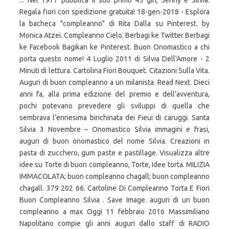
... Nel 1977 pubblica il suo primo 45 giri, Jenny e Silvia.
Regala fiori con spedizione gratuita! 18-gen-2018 - Esplora
la bacheca "compleanno" di Rita Dalla su Pinterest. by
Monica Atzei. Compleanno Cielo. Berbagi ke Twitter Berbagi
ke Facebook Bagikan ke Pinterest. Buon Onomastico a chi
porta questo nome! 4 Luglio 2011 di Silvia Dell'Amore - 2
Minuti di lettura. Cartolina Fiori Bouquet. Citazioni Sulla Vita.
Auguri di buon compleanno a un milanista. Read Next. Dieci
anni fa, alla prima edizione del premio e dell’avventura,
pochi potevano prevedere gli sviluppi di quella che
sembrava l’ennesima birichinata dei Fieui di caruggi. Santa
Silvia 3 Novembre – Onomastico Silvia immagini e frasi,
auguri di buon onomastico del nome Silvia. Creazioni in
pasta di zucchero, gum paste e pastillage. Visualizza altre
idee su Torte di buon compleanno, Torte, Idee torta. MILIZIA
IMMACOLATA; buon compleanno chagall; buon compleanno
chagall. 379 202 66. Cartoline Di Compleanno Torta E Fiori
Buon Compleanno Silvia . Save Image. auguri di un buon
compleanno a max Oggi 11 febbraio 2016 Massimiliano
Napolitano compie gli anni auguri dallo staff di RADIO