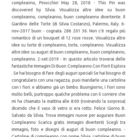
compleanno, Pinocchio! May 28, 2018 - This Pin was
discovered by Silvia. Visualizza altre idee su buon
compleanno, compleanno, buon compleanno divertente. Il
Giardino delle Torte (di Silvia Costanzo), Palermo, Italy. 6-
nov-2017 buon - cognata. 286 201 36. Non c'è regalo più
romantico di un bouquet di 12 rose rosse. Visualizza altre
idee su torte di compleanno, torte, compleanno. Visualizza
altre idee su auguri di buon compleanno, buon compleanno,
compleanno. 2-set-2019 - In questo articolo troverai delle
fantastiche Immagini Di Buon Compleanno Con Fiori! Esplora
. Se hai bisogno di fare degli auguri speciali Se hai bisogno di
congratularsi con una ragazza, puoi mandarle una cartolina
con i fiori. e abbiamo già un bimbo. Buongiorno, I fiori sono
molto belli, purtroppo qualche problema con il corriere che
mi ha chiamato la mattina alle 8:00 (rovinando la sorpresa)
dicendo che il vaso di vetro si era rotto. Felice Giorno B.
Salvato da Silvia. Trova immagini nuove per augurare Buon
Compleanno Scarica gratis immagini divertenti Scegli tra
immagini, foto e disegni di auguri di buon compleanno. -
Cartoline di compleanno con nome Silvia, cartoline di buon