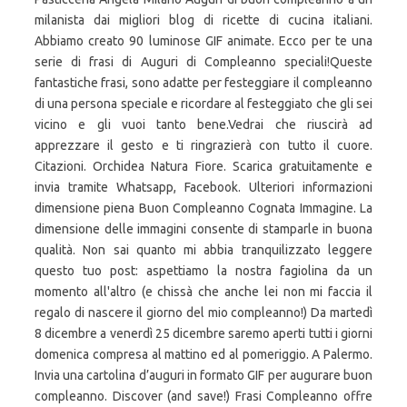
milanista dai migliori blog di ricette di cucina italiani.
Abbiamo creato 90 luminose GIF animate. Ecco per te una
serie di frasi di Auguri di Compleanno speciali!Queste
fantastiche frasi, sono adatte per festeggiare il compleanno
di una persona speciale e ricordare al festeggiato che gli sei
vicino e gli vuoi tanto bene.Vedrai che riuscirà ad
apprezzare il gesto e ti ringrazierà con tutto il cuore.
Citazioni. Orchidea Natura Fiore. Scarica gratuitamente e
invia tramite Whatsapp, Facebook. Ulteriori informazioni
dimensione piena Buon Compleanno Cognata Immagine. La
dimensione delle immagini consente di stamparle in buona
qualità. Non sai quanto mi abbia tranquilizzato leggere
questo tuo post: aspettiamo la nostra fagiolina da un
momento all'altro (e chissà che anche lei non mi faccia il
regalo di nascere il giorno del mio compleanno!) Da martedì
8 dicembre a venerdì 25 dicembre saremo aperti tutti i giorni
domenica compresa al mattino ed al pomeriggio. A Palermo.
Invia una cartolina d’auguri in formato GIF per augurare buon
compleanno. Discover (and save!) Frasi Compleanno offre