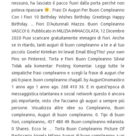
nessuno, ha lasciato il pacco fuori dalla porta perché non
poteva ripassare
. Frasi Di Auguri Per Buon Compleanno
Con I Fiori 10 Birthday Wishes Birthday Greetings Happy
Birthday. ... Fiori D'Autunnali Mazzo. Buon Compleanno
VASCO! 0. Pubblicato in MILIZIA IMMACOLATA; 12 Dicembre
2020 Puoi scaricare gratuitamente immagini di fiori. Anche
se in ritardo, tanti auguri di buon compleanno a te e al tuo
piccolo Gioele! Kirimkan Ini lewat Email BlogThis! your own
Pins on Pinterest. Torta e Fiori: Buon Compleanno Silvia!
Tidak ada komentar: Posting Komentar. Leggi tutte le
simpatiche frasi compleanno e scegli la frase di auguri che
più ti piace. buon compleanno chagall. by AuguriOnomastico
1 anno ago 1 anno ago. 268 410 36. E in quest’epoca di
messaggistica istantanea e social network questo è ancora
più importante, visto che facciamo gli auguri a sempre più
persone. Visualizza altre idee su Compleanno, Buon
compleanno, Auguri di buon compleanno. 0. Tipi di buon
fiori, compleanno,. 437 480 49. Buon compleanno milanista.
0 Shares. Ecco le … Torta Buon Compleanno Picture Of
Pasticceria Angela Milano Auguri di buon compleanno a un