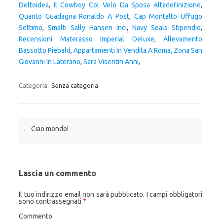
Deltoidea
,
Il Cowboy Col Velo Da Sposa Altadefinizione
,
Quanto Guadagna Ronaldo A Post
,
Cap Montalto Uffugo
Settimo
,
Smalti Sally Hansen Inci
,
Navy Seals Stipendio
,
Recensioni Materasso Imperial Deluxe
,
Allevamento
Bassotto Piebald
,
Appartamenti In Vendita A Roma, Zona San
Giovanni In Laterano
,
Sara Visentin Anni
,
Categoria:
Senza categoria
Navigazione articolo
←
Ciao mondo!
Lascia un commento
Il tuo indirizzo email non sarà pubblicato.
I campi obbligatori
sono contrassegnati
*
Commento