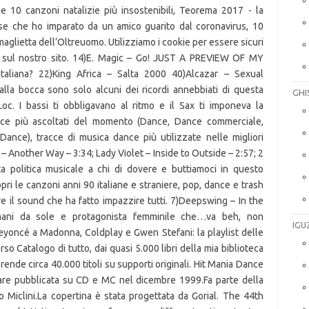
GHI
IGU