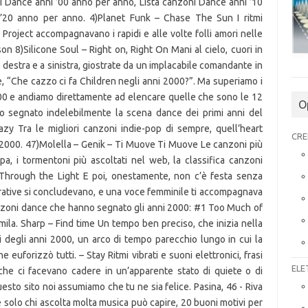
O
CRE
ELE