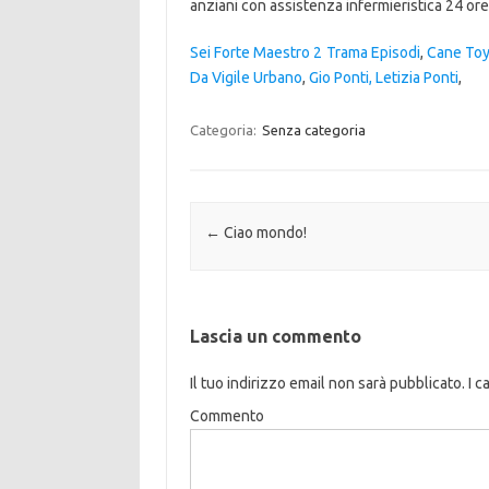
anziani con assistenza infermieristica 24 ore
Sei Forte Maestro 2 Trama Episodi
,
Cane Toy
Da Vigile Urbano
,
Gio Ponti, Letizia Ponti
,
Categoria:
Senza categoria
Navigazione articolo
←
Ciao mondo!
Lascia un commento
Il tuo indirizzo email non sarà pubblicato.
I c
Commento