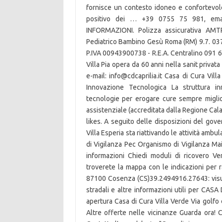
fornisce un contesto idoneo e confortevole 
positivo dei … +39 0755 75 981, email:
INFORMAZIONI. Polizza assicurativa A
Pediatrico Bambino Gesù Roma (RM) 9.7. 037
P.IVA 00943900738 - R.E.A. Centralino 091 
Villa Pia opera da 60 anni nella sanit priv
e-mail: info@cdcaprilia.it Casa di Cura Vi
Innovazione Tecnologica La struttura i
tecnologie per erogare cure sempre miglio
assistenziale (accreditata dalla Regione Cal
likes. A seguito delle disposizioni del gov
Villa Esperia sta riattivando le attività amb
di Vigilanza Pec Organismo di Vigilanza Mai
informazioni Chiedi moduli di ricovero Ver
troverete la mappa con le indicazioni per
87100 Cosenza (CS)39.2494916.27643: visual
stradali e altre informazioni utili per CA
apertura Casa di Cura Villa Verde Via golfo
Altre offerte nelle vicinanze Guarda ora! C