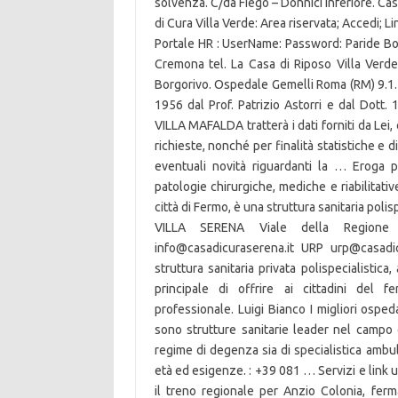
solvenza. C/da Fiego – Donnici Inferiore. Casa 
di Cura Villa Verde: Area riservata; Accedi; 
Portale HR : UserName: Password: Paride Bott
Cremona tel. La Casa di Riposo Villa Verde è
Borgorivo. Ospedale Gemelli Roma (RM) 9.1. L
1956 dal Prof. Patrizio Astorri e dal Dott
VILLA MAFALDA tratterà i dati forniti da Lei,
richieste, nonché per finalità statistiche e 
eventuali novità riguardanti la … Eroga p
patologie chirurgiche, mediche e riabilitativ
città di Fermo, è una struttura sanitaria poli
VILLA SERENA Viale della Regione 
info@casadicuraserena.it URP urp@casadi
struttura sanitaria privata polispecialistica
principale di offrire ai cittadini del 
professionale. Luigi Bianco I migliori osped
sono strutture sanitarie leader nel campo d
regime di degenza sia di specialistica ambul
età ed esigenze. : +39 081 … Servizi e link u
il treno regionale per Anzio Colonia, ferm