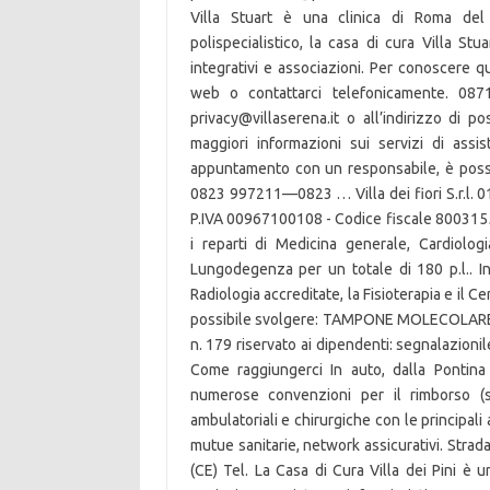
Villa Stuart è una clinica di Roma del 
polispecialistico, la casa di cura Villa St
integrativi e associazioni. Per conoscere qu
web o contattarci telefonicamente. 0871
privacy@villaserena.it o all’indirizzo di p
maggiori informazioni sui servizi di assi
appuntamento con un responsabile, è possi
0823 997211—0823 … Villa dei fiori S.r.l.
P.IVA 00967100108 - Codice fiscale 8003155
i reparti di Medicina generale, Cardiologi
Lungodegenza per un totale di 180 p.l.. Ino
Radiologia accreditate, la Fisioterapia e il C
possibile svolgere: TAMPONE MOLECOLARE - T
n. 179 riservato ai dipendenti: segnalazion
Come raggiungerci In auto, dalla Pontina
numerose convenzioni per il rimborso (si
ambulatoriali e chirurgiche con le principali 
mutue sanitarie, network assicurativi. Stra
(CE) Tel. La Casa di Cura Villa dei Pini è 