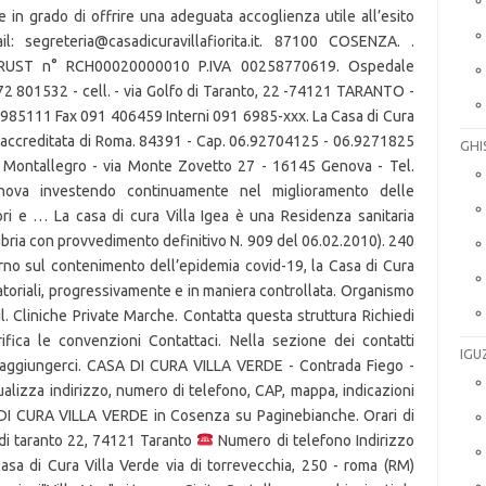
in grado di offrire una adeguata accoglienza utile all’esito
 segreteria@casadicuravillafiorita.it. 87100 COSENZA. .
MTRUST n° RCH00020000010 P.IVA 00258770619. Ospedale
2 801532 - cell. - via Golfo di Taranto, 22 -74121 TARANTO -
6985111 Fax 091 406459 Interni 091 6985-xxx. La Casa di Cura
ata accreditata di Roma. 84391 - Cap. 06.92704125 - 06.9271825
GHI
lla Montallegro - via Monte Zovetto 27 - 16145 Genova - Tel.
nnova investendo continuamente nel miglioramento delle
ri e … La casa di cura Villa Igea è una Residenza sanitaria
abria con provvedimento definitivo N. 909 del 06.02.2010). 240
erno sul contenimento dell’epidemia covid-19, la Casa di Cura
ulatoriali, progressivamente e in maniera controllata. Organismo
l. Cliniche Private Marche. Contatta questa struttura Richiedi
ifica le convenzioni Contattaci. Nella sezione dei contatti
IGU
 raggiungerci. CASA DI CURA VILLA VERDE - Contrada Fiego -
izza indirizzo, numero di telefono, CAP, mappa, indicazioni
SA DI CURA VILLA VERDE in Cosenza su Paginebianche. Orari di
 di taranto 22, 74121 Taranto
Numero di telefono Indirizzo
asa di Cura Villa Verde via di torrevecchia, 250 - roma (RM)