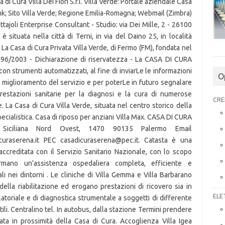
di Cura Villa Dei Fiori S.r.l. Villa Verde: Portale aziendale Casa
Link; Sito Villa Verde; Regione Emilia-Romagna; Webmail (Zimbra)
ajoli Enterprise Consultant - Studio: via Dei Mille, 2 - 26100
 situata nella città di Terni, in via del Daino 25, in località
a Casa di Cura Privata Villa Verde, di Fermo (FM), fondata nel
. 196/2003 - Dichiarazione di riservatezza - La CASA DI CURA
 con strumenti automatizzati, al fine di inviarLe le informazioni
O
di miglioramento del servizio e per poterLe in futuro segnalare
restazioni sanitarie per la diagnosi e la cura di numerose
CRE
e. La Casa di Cura Villa Verde, situata nel centro storico della
specialistica. Casa di riposo per anziani Villa Max. CASA DI CURA
Siciliana Nord Ovest, 1470 90135 Palermo Email
curaserena.it PEC casadicuraserena@pec.it. Catasta è una
, accreditata con il Servizio Sanitario Nazionale, con lo scopo
fermano un'assistenza ospedaliera completa, efficiente e
ali nei dintorni . Le cliniche di Villa Gemma e Villa Barbarano
ella riabilitazione ed erogano prestazioni di ricovero sia in
ELE
atoriale e di diagnostica strumentale a soggetti di differente
tili. Centralino tel. In autobus, dalla stazione Termini prendere
ata in prossimità della Casa di Cura. Accoglienza Villa Igea