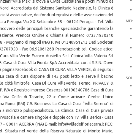
nziani"Villa Max" si trova a Civita Castellana a pochi minuti da
ord. Accreditata dal Sistema Sanitario Nazionale, la Clinica è
età assicurative, dei fondi integrativi e delle associazioni del
MEN
orita a Perugia: Via XX Settembre 55 – 06124 Perugia - Tel. Villa
ricovero delle principali branche specialistiche garantendo la
 paziente. Prenota Online o Chiama al Numero 0733.1930310
8 - Mugnano di Napoli (NA) P. Iva 01246951212 Dati Societari
.92707958 - fax 06.92061268 Prenotazioni: tel. Codice etico:
Cura Villa Verde Franco Ausiello S.r.l. Clinica Villa Valeria Srl
 Casa di Cura Villa Fiorita SpA Accreditata con il S.S.N. Dove
a pagina Facebook di CASA DI CURA VILLA VERDE, di seguito i
l. La casa di cura dispone di 145 posti letto e serve il bacino
SOL
lle città limitrofe. Casa Di Cura VillaVerde, Fermo. PRIVACY &
 IVA e Registro Imprese Cosenza 00190340786 Casa di Cura
o Via Golfo di Taranto, 22 > Come arrivare. Centro Unico
na Roma (RM) 7.9. Business La Casa di Cura “Villa Serena” di
a indirizzo polispecialistico. La Clinica. Casa di Cura privata
ervoscala e camere singole e doppie con Tv. Villa Berica - Casa
157 – 80011 ACERRA ( NA) E-mail: info@villadeifioriacerra.it PEC:
 Tel. Situata nel verde della Riserva Naturale di Monte Mario,