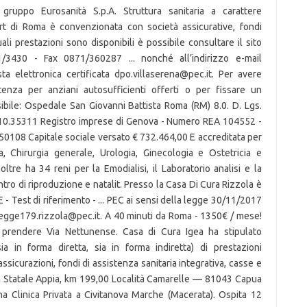
gruppo Eurosanità S.p.A. Struttura sanitaria a carattere
uart di Roma è convenzionata con società assicurative, fondi
ali prestazioni sono disponibili è possibile consultare il sito
/3430 - Fax 0871/360287 ... nonché all’indirizzo e-mail
osta elettronica certificata dpo.villaserena@pec.it. Per avere
stenza per anziani autosufficienti offerti o per fissare un
bile: Ospedale San Giovanni Battista Roma (RM) 8.0. D. Lgs.
 010.35311 Registro imprese di Genova - Numero REA 104552 -
0108 Capitale sociale versato € 732.464,00 E accreditata per
a, Chirurgia generale, Urologia, Ginecologia e Ostetricia e
ltre ha 34 reni per la Emodialisi, il Laboratorio analisi e la
entro di riproduzione e natalit. Presso la Casa Di Cura Rizzola è
est di riferimento - ... PEC ai sensi della legge 30/11/2017
ilegge179.rizzola@pec.it. A 40 minuti da Roma - 1350€ / mese!
 prendere Via Nettunense. Casa di Cura Igea ha stipulato
a in forma diretta, sia in forma indiretta) di prestazioni
assicurazioni, fondi di assistenza sanitaria integrativa, casse e
da Statale Appia, km 199,00 Località Camarelle — 81043 Capua
una Clinica Privata a Civitanova Marche (Macerata). Ospita 12