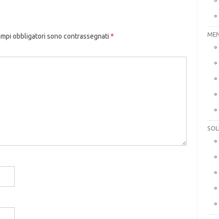
MEN
ampi obbligatori sono contrassegnati
*
SOL