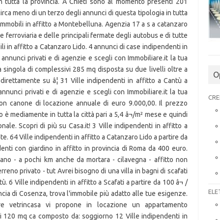
in tutta la provincia. A Chieti sono al momento presenti 201
circa meno di un terzo degli annunci di questa tipologia in tutta
di Immobili in affitto a Montebelluna. Agenzia 17 a s a catanzaro
e ferroviaria e delle principali fermate degli autobus e di tutte
bili in affitto a Catanzaro Lido. 4 annunci di case indipendenti in
i annunci privati e di agenzie e scegli con Immobiliare.it la tua
la singola di complessivi 285 mq disposta su due livelli oltre a
O
direttamente su â¦ 31 Ville indipendenti in affitto a Cantù a
 annunci privati e di agenzie e scegli con Immobiliare.it la tua
CRE
con canone di locazione annuale di euro 9.000,00. Il prezzo
o è mediamente in tutta la città pari a 5,4 â¬/m² mese e quindi
nale. Scopri di più su Casa.it! 3 Ville indipendenti in affitto a
e. 64 Ville indipendenti in affitto a Catanzaro Lido a partire da
enti con giardino in affitto in provincia di Roma da 400 euro.
vano - a pochi km anche da mortara - cilavegna - affitto non
rreno privato - tut Avrei bisogno di una villa in bagni di scafati
 6 Ville indipendenti in affitto a Scafati a partire da 100 â¬ /
ELE
ncia di Cosenza, trova l'immobile più adatto alle tue esigenze.
re vetrincasa vi propone in locazione un appartamento
 di 120 mq ca composto da: soggiorno 12 Ville indipendenti in