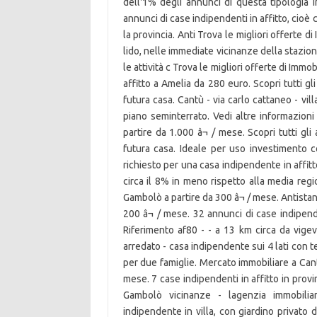
dell'1% degli annunci di questa tipologia 
annunci di case indipendenti in affitto, cioè 
la provincia. Anti Trova le migliori offerte 
lido, nelle immediate vicinanze della stazion
le attività c Trova le migliori offerte di Immo
affitto a Amelia da 280 euro. Scopri tutti gl
futura casa. Cantù - via carlo cattaneo - vil
piano seminterrato. Vedi altre informazioni 
partire da 1.000 â¬ / mese. Scopri tutti gli
futura casa. Ideale per uso investimento 
richiesto per una casa indipendente in affitt
circa il 8% in meno rispetto alla media regio
Gambolò a partire da 300 â¬ / mese. Antistant
200 â¬ / mese. 32 annunci di case indipend
Riferimento af80 - - a 13 km circa da vige
arredato - casa indipendente sui 4 lati con te
per due famiglie. Mercato immobiliare a Cantù.
mese. 7 case indipendenti in affitto in provi
Gambolò vicinanze - lagenzia immobilia
indipendente in villa, con giardino privato