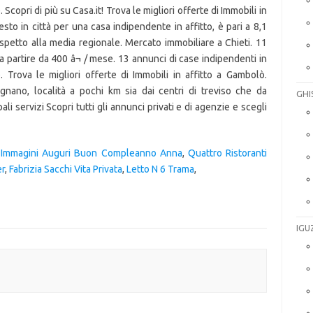
 Scopri di più su Casa.it! Trova le migliori offerte di Immobili in
esto in città per una casa indipendente in affitto, è pari a 8,1
ispetto alla media regionale. Mercato immobiliare a Chieti. 11
a partire da 400 â¬ / mese. 13 annunci di case indipendenti in
. Trova le migliori offerte di Immobili in affitto a Gambolò.
ignano, località a pochi km sia dai centri di treviso che da
GHI
li servizi Scopri tutti gli annunci privati e di agenzie e scegli
,
Immagini Auguri Buon Compleanno Anna
,
Quattro Ristoranti
r
,
Fabrizia Sacchi Vita Privata
,
Letto N 6 Trama
,
IGU