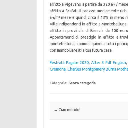
affitto a Vigevano a partire da 320 â¬ / mese.
affitto a Scafati. Il prezzo mediamente richi
â¬/m² mese e quindi circa il 13% in meno r
Ville indipendenti in affitto a Montebelluna 
affitto in provincia di Brescia da 100 euro
Appartamenti di prestigio in affitto a trev
montebelluna, comoda quindi a tutti i principa
con Immobiliare.it la tua futura casa.
Festività Pagate 2020
,
After 3 Pdf English
Cremona
,
Charles Montgomery Burns Mothe
Categoria:
Senza categoria
Navigazione articolo
←
Ciao mondo!