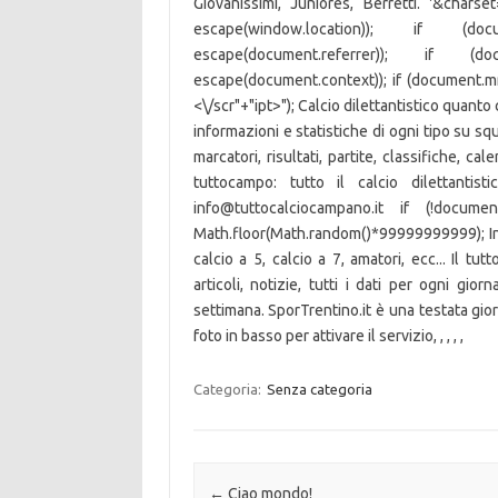
Giovanissimi, Juniores, Berretti. '&charse
escape(window.location)); if (do
escape(document.referrer)); if (d
escape(document.context)); if (document.
<\/scr"+"ipt>"); Calcio dilettantistico quant
informazioni e statistiche di ogni tipo su sq
marcatori, risultati, partite, classifiche, cal
tuttocampo: tutto il calcio dilettantisti
info@tuttocalciocampano.it if (!doc
Math.floor(Math.random()*99999999999); Inol
calcio a 5, calcio a 7, amatori, ecc... Il tu
articoli, notizie, tutti i dati per ogni gi
settimana. SporTrentino.it è una testata giorn
foto in basso per attivare il servizio,
,
,
,
,
Categoria:
Senza categoria
Navigazione articolo
←
Ciao mondo!