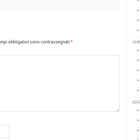
ampi obbligatori sono contrassegnati
*
GHI
IGU