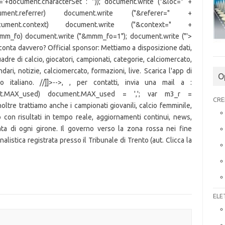
t='+document.characterSet : '')); document.write ("&loc=" +
cument.referrer) document.write ("&referer=" +
ocument.context) document.write ("&context=" +
mmm_fo) document.write ("&mmm_fo=1"); document.write ("'>
o conta davvero? Official sponsor: Mettiamo a disposizione dati,
uadre di calcio, giocatori, campionati, categorie, calciomercato,
endari, notizie, calciomercato, formazioni, live. Scarica l'app di
O
co italiano. //]]>-->,
, per contatti, invia una mail a :
ument.MAX_used) document.MAX_used = ','; var m3_r =
CRE
tre trattiamo anche i campionati giovanili, calcio femminile,
tto con risultati in tempo reale, aggiornamenti continui, news,
ornata di ogni girone. Il governo verso la zona rossa nei fine
alistica registrata presso il Tribunale di Trento (aut. Clicca la
ELE