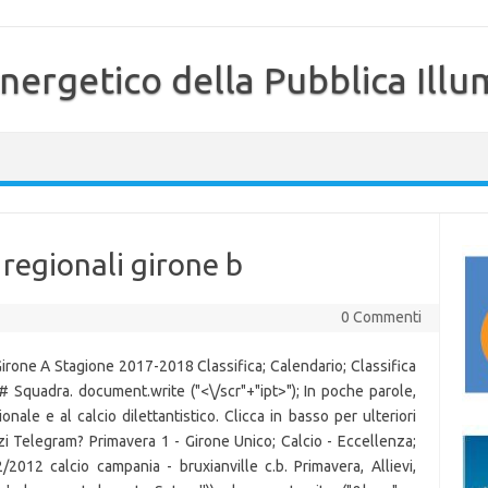
nergetico della Pubblica Illu
 regionali girone b
0 Commenti
 Girone A Stagione 2017-2018 Classifica; Calendario; Classifica
 # Squadra. document.write ("
<\/scr"+"ipt>"); In poche parole,
ionale e al calcio dilettantistico. Clicca in basso per ulteriori
izzi Telegram? Primavera 1 - Girone Unico; Calcio - Eccellenza;
2012 calcio campania - bruxianville c.b. Primavera, Allievi,