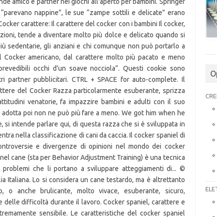
O
CRE
ELE