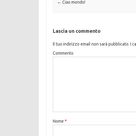
Navigazione articolo
←
Ciao mondo!
Lascia un commento
Il tuo indirizzo email non sarà pubblicato.
I c
Commento
Nome
*