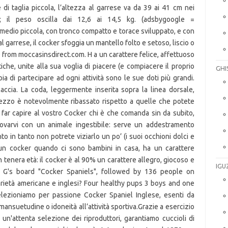
GHI
IGU