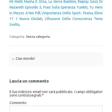
Mi Metti Masha E Orso
,
La Verna Bambini
,
Raiplay Gesù Di
Nazareth Episodio 3
,
Frasi Sulla Speranza Tumblr
,
Tu Vieni
In Mezzo A Noi Pdf
,
L'importanza Dello Sport: Tesina
,
Ebrei
11 1 Nuova Diodati
,
L'illusione Della Conoscenza Tema
Svolto
,
Categoria:
Senza categoria
Navigazione articolo
←
Ciao mondo!
Lascia un commento
Il tuo indirizzo email non sarà pubblicato.
I campi obbligatori
sono contrassegnati
*
Commento