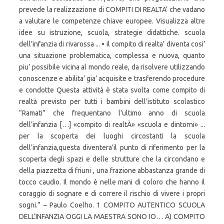
prevede la realizzazione di COMPITI DI REALTA’ che vadano
a valutare le competenze chiave europee. Visualizza altre
idee su istruzione, scuola, strategie didattiche. scuola
dell’infanzia di rivarossa ... • il compito di realta’ diventa cosi’
una situazione problematica, complessa e nuova, quanto
piu’ possibile vicina al mondo reale, da risolvere utilizzando
conoscenze e abilita’ gia’ acquisite e trasferendo procedure
e condotte Questa attività è stata svolta come compito di
realtà previsto per tutti i bambini dell’istituto scolastico
“Ramati” che frequentano l’ultimo anno di scuola
dell’infanzia […] «compito di realtÀ» «scuola e dintorni» ...
per la scoperta dei luoghi circostanti la scuola
dell’infanzia,questa diventera’il punto di riferimento per la
scoperta degli spazi e delle strutture che la circondano e
della piazzetta di friuni , una frazione abbastanza grande di
tocco caudio. Il mondo è nelle mani di coloro che hanno il
coraggio di sognare e di correre il rischio di vivere i propri
sogni.” – Paulo Coelho. 1 COMPITO AUTENTICO SCUOLA
DELL’INFANZIA OGGI LA MAESTRA SONO IO… A) COMPITO