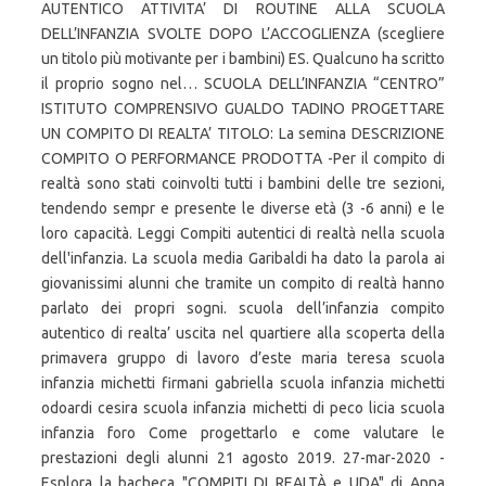
AUTENTICO ATTIVITA’ DI ROUTINE ALLA SCUOLA
DELL’INFANZIA SVOLTE DOPO L’ACCOGLIENZA (scegliere
un titolo più motivante per i bambini) ES. Qualcuno ha scritto
il proprio sogno nel… SCUOLA DELL’INFANZIA “CENTRO”
ISTITUTO COMPRENSIVO GUALDO TADINO PROGETTARE
UN COMPITO DI REALTA’ TITOLO: La semina DESCRIZIONE
COMPITO O PERFORMANCE PRODOTTA -Per il compito di
realtà sono stati coinvolti tutti i bambini delle tre sezioni,
tendendo sempr e presente le diverse età (3 -6 anni) e le
loro capacità. Leggi Compiti autentici di realtà nella scuola
dell'infanzia. La scuola media Garibaldi ha dato la parola ai
giovanissimi alunni che tramite un compito di realtà hanno
parlato dei propri sogni. scuola dell’infanzia compito
autentico di realta’ uscita nel quartiere alla scoperta della
primavera gruppo di lavoro d’este maria teresa scuola
infanzia michetti firmani gabriella scuola infanzia michetti
odoardi cesira scuola infanzia michetti di peco licia scuola
infanzia foro Come progettarlo e come valutare le
prestazioni degli alunni 21 agosto 2019. 27-mar-2020 -
Esplora la bacheca "COMPITI DI REALTÀ e UDA" di Anna