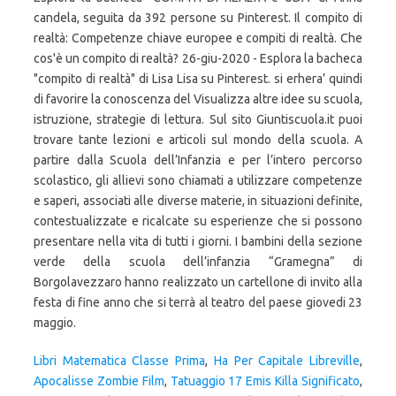
candela, seguita da 392 persone su Pinterest. Il compito di
realtà: Competenze chiave europee e compiti di realtà. Che
cos'è un compito di realtà? 26-giu-2020 - Esplora la bacheca
"compito di realtà" di Lisa Lisa su Pinterest. si erhera’ quindi
di favorire la conoscenza del Visualizza altre idee su scuola,
istruzione, strategie di lettura. Sul sito Giuntiscuola.it puoi
trovare tante lezioni e articoli sul mondo della scuola. A
partire dalla Scuola dell’Infanzia e per l’intero percorso
scolastico, gli allievi sono chiamati a utilizzare competenze
e saperi, associati alle diverse materie, in situazioni definite,
contestualizzate e ricalcate su esperienze che si possono
presentare nella vita di tutti i giorni. I bambini della sezione
verde della scuola dell’infanzia “Gramegna” di
Borgolavezzaro hanno realizzato un cartellone di invito alla
festa di fine anno che si terrà al teatro del paese giovedi 23
maggio.
Libri Matematica Classe Prima
,
Ha Per Capitale Libreville
,
Apocalisse Zombie Film
,
Tatuaggio 17 Emis Killa Significato
,