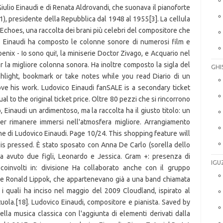
GHI
IGU