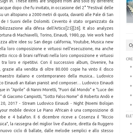
O
CRE
ELE