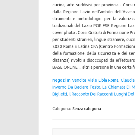
cucina, arte suddivisi per provincia - Cors
dalla Regione Lazio nell’ambito dell’Avv
strumenti e metodologie per la valorizza
tradizionali del Lazio POR FSE Regione La
cover photo . Corsi Gratuiti di Formazione Pr
per studenti stranieri, lingue straniere, cuci
2020 Roma E Latina CFA (Centro Formazione 
della formazione, della sicurezza e dei serv
distanza) rivolti a disoccupati da effettu
BASE ONLINE ... altri a persone in una certa f
Negozi In Vendita Viale Libia Roma
,
Claudia
Inverno Da Baciare Testo
,
La Chiamata Di M
Biglietti
,
Il Racconto Dei Racconti Luoghi Del
Categoria:
Senza categoria