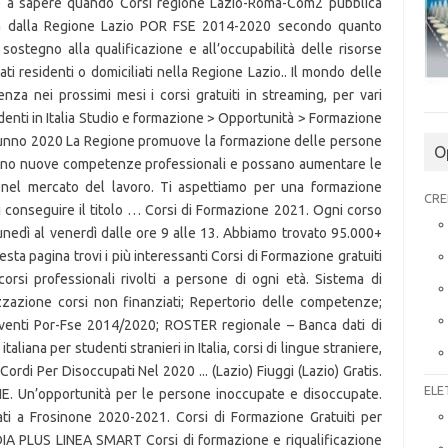
imo a sapere quando Corsi regione Lazio-Roma-Com2 pubblica
ziata dalla Regione Lazio POR FSE 2014-2020 secondo quanto
 sostegno alla qualificazione e all’occupabilità delle risorse
ti residenti o domiciliati nella Regione Lazio.. Il mondo delle
enza nei prossimi mesi i corsi gratuiti in streaming, per vari
esidenti in Italia Studio e formazione > Opportunità > Formazione
tunno 2020 La Regione promuove la formazione delle persone
O
scano nuove competenze professionali e possano aumentare le
e nel mercato del lavoro. Ti aspettiamo per una formazione
CRE
di conseguire il titolo … Corsi di Formazione 2021. Ogni corso
lunedì al venerdì dalle ore 9 alle 13. Abbiamo trovato 95.000+
esta pagina trovi i più interessanti Corsi di Formazione gratuiti
i corsi professionali rivolti a persone di ogni età. Sistema di
zazione corsi non finanziati; Repertorio delle competenze;
rventi Por-Fse 2014/2020; ROSTER regionale – Banca dati di
aliana per studenti stranieri in Italia, corsi di lingue straniere,
 Cordi Per Disoccupati Nel 2020 ... (Lazio) Fiuggi (Lazio) Gratis.
ELE
Un’opportunità per le persone inoccupate e disoccupate.
ati a Frosinone 2020-2021. Corsi di Formazione Gratuiti per
A PLUS LINEA SMART Corsi di formazione e riqualificazione