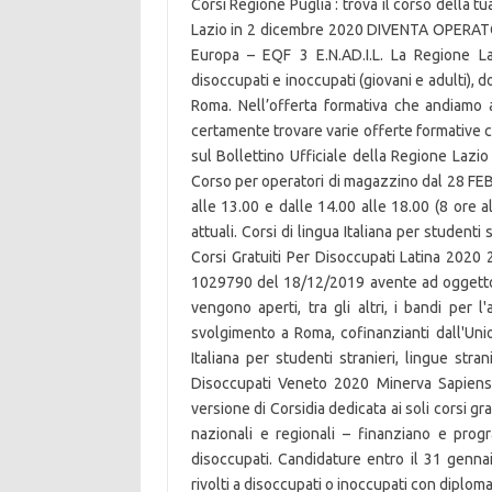
Corsi Regione Puglia : trova il corso della t
Lazio in 2 dicembre 2020 DIVENTA OPERATOR
Europa – EQF 3 E.N.AD.I.L. La Regione Laz
disoccupati e inoccupati (giovani e adulti), 
Roma. Nell’offerta formativa che andiamo a
certamente trovare varie offerte formative c
sul Bollettino Ufficiale della Regione Lazi
Corso per operatori di magazzino dal 28 FEB
alle 13.00 e dalle 14.00 alle 18.00 (8 ore al
attuali. Corsi di lingua Italiana per studenti 
Corsi Gratuiti Per Disoccupati Latina 2020
1029790 del 18/12/2019 avente ad oggett
vengono aperti, tra gli altri, i bandi per l'
svolgimento a Roma, cofinanzianti dall'Uni
Italiana per studenti stranieri, lingue stran
Disoccupati Veneto 2020 Minerva Sapiens or
versione di Corsidia dedicata ai soli corsi g
nazionali e regionali – finanziano e pro
disoccupati. Candidature entro il 31 gennai
rivolti a disoccupati o inoccupati con diploma.