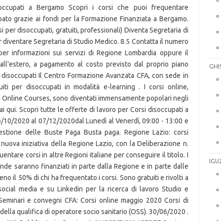
soccupati a Bergamo Scopri i corsi che puoi frequentare
ato grazie ai fondi per la Formazione Finanziata a Bergamo.
i per disoccupati, gratuiti, professionali) Diventa Segretaria di
r diventare Segretaria di Studio Medico. 8.5 Contatta il numero
per informazioni sui servizi di Regione Lombardia oppure il
l'estero, a pagamento al costo previsto dal proprio piano
GHI
per disoccupati Il Centro Formazione Avanzata CFA, con sede in
ti per disoccupati in modalità e-learning . I corsi online,
 Online Courses, sono diventati immensamente popolari negli
ai qui. Scopri tutte le offerte di lavoro per Corsi disoccupati a
 26/10/2020 al 07/12/2020dal Lunedì al Venerdì, 09:00 - 13:00 e
estione delle Buste Paga Busta paga. Regione Lazio: corsi
 nuova iniziativa della Regione Lazio, con la Deliberazione n.
tare corsi in altre Regioni italiane per conseguire il titolo. I
IGU
ende saranno finanziati in parte dalla Regione e in parte dalle
il 50% di chi ha frequentato i corsi. Sono gratuiti e rivolti a
i social media e su Linkedin per la ricerca di lavoro Studio e
Seminari e convegni CFA: Corsi online maggio 2020 Corsi di
della qualifica di operatore socio sanitario (OSS). 30/06/2020 .