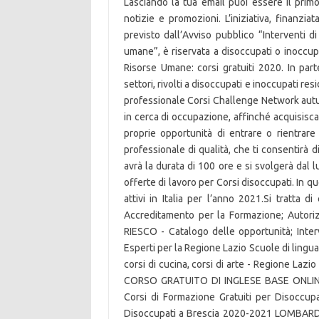
Lasciando la tua email puoi essere il pr
notizie e promozioni. L’iniziativa, finan
previsto dall’Avviso pubblico “Interventi di
umane”, è riservata a disoccupati o inoccupa
Risorse Umane: corsi gratuiti 2020. In part
settori, rivolti a disoccupati e inoccupati r
professionale Corsi Challenge Network au
in cerca di occupazione, affinché acquisi
proprie opportunità di entrare o rientrar
professionale di qualità, che ti consentirà 
avrà la durata di 100 ore e si svolgerà dal 
offerte di lavoro per Corsi disoccupati. In qu
attivi in Italia per l’anno 2021.Si tratta d
Accreditamento per la Formazione; Autoriz
RIESCO - Catalogo delle opportunità; Inte
Esperti per la Regione Lazio Scuole di lingua it
corsi di cucina, corsi di arte - Regione Lazio
CORSO GRATUITO DI INGLESE BASE ONLINE. 
Corsi di Formazione Gratuiti per Disoccup
Disoccupati a Brescia 2020-2021 LOMBARDI