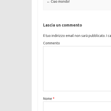
Navigazione articolo
←
Ciao mondo!
Lascia un commento
Il tuo indirizzo email non sarà pubblicato.
I c
Commento
Nome
*