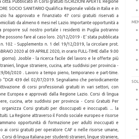
ua città. Pubblicato in Corsi gratuiti ISCRIZIONI APERTE Regione
E SOCIO SANITARIO Qualifica Regionale valida in Italia e in
io ha approvato e finanziato 47 corsi gratuiti riservati a
MEN
domiciliati da almeno 6 mesi nel Lazio. Importante opportunità a
 proporre sul nostro portale i residenti in Puglia potranno
he possono fare al caso loro. 20/12/2019 - E’ stata pubblicata
o n. 102 - Supplemento n. 1 del 19/12/2019, la circolare prot.
BRAIO 2020 al 09 APRILE 2020, in orario FULL-TIME dalle 9.00
 giorno). Jooble - la ricerca facile del lavoro e le offerte più
stranieri, lingue straniere, cucina, arte suddivisi per provincia -
 29/06/2020 . Lavoro a tempo pieno, temporaneo e part-time.
o “DGR 439 del 02/07/2019. Segnaliamo che periodicamente
SOL
attivazione di corsi professionali gratuiti in vari settori, con
one Europea e approvati dalla Regione Lazio. Corsi di lingua
iere, cucina, arte suddivisi per provincia - Corsi Gratuiti Per
ganizza Corsi gratuiti per disoccupati e inoccupati. ... la
ratuiti. La Regione attraverso il Fondo sociale europeo e risorse
grammano opportunità di formazione per adulti inoccupati e
o ai corsi gratuiti per operatore CAF o nelle risorse umane,
 Corsi di lingua Italiana per studenti stranieri, lingue straniere,