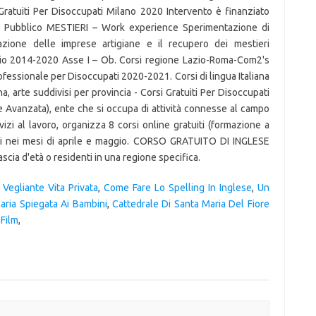
i Gratuiti Per Disoccupati Milano 2020 Intervento è finanziato
iso Pubblico MESTIERI – Work experience Sperimentazione di
zione delle imprese artigiane e il recupero dei mestieri
zio 2014-2020 Asse I – Ob. Corsi regione Lazio-Roma-Com2's
ofessionale per Disoccupati 2020-2021. Corsi di lingua Italiana
na, arte suddivisi per provincia - Corsi Gratuiti Per Disoccupati
Avanzata), ente che si occupa di attività connesse al campo
izi al lavoro, organizza 8 corsi online gratuiti (formazione a
arsi nei mesi di aprile e maggio. CORSO GRATUITO DI INGLESE
ascia d'età o residenti in una regione specifica.
 Vegliante Vita Privata
,
Come Fare Lo Spelling In Inglese
,
Un
aria Spiegata Ai Bambini
,
Cattedrale Di Santa Maria Del Fiore
 Film
,