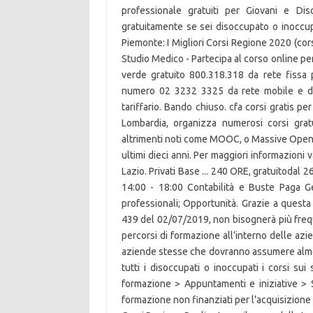
professionale gratuiti per Giovani e Di
gratuitamente se sei disoccupato o inoccup
Piemonte: I Migliori Corsi Regione 2020 (cors
Studio Medico - Partecipa al corso online pe
verde gratuito 800.318.318 da rete fissa 
numero 02 3232 3325 da rete mobile e dal
tariffario. Bando chiuso. cfa corsi gratis 
Lombardia, organizza numerosi corsi gratui
altrimenti noti come MOOC, o Massive Open
ultimi dieci anni. Per maggiori informazioni v
Lazio. Privati Base ... 240 ORE, gratuitodal
14:00 - 18:00 Contabilità e Buste Paga G
professionali; Opportunità. Grazie a questa
439 del 02/07/2019, non bisognerà più frequen
percorsi di formazione all’interno delle azi
aziende stesse che dovranno assumere almeno 
tutti i disoccupati o inoccupati i corsi su
formazione > Appuntamenti e iniziative > 
formazione non finanziati per l'acquisizione 