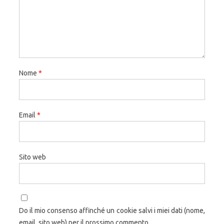
Nome
*
Email
*
Sito web
Do il mio consenso affinché un cookie salvi i miei dati (nome,
email, sito web) per il prossimo commento.