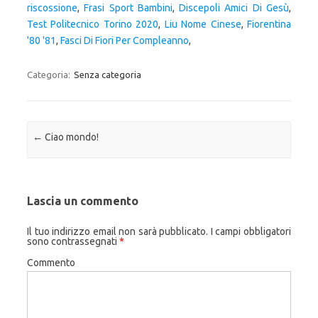
riscossione
,
Frasi Sport Bambini
,
Discepoli Amici Di Gesù
,
Test Politecnico Torino 2020
,
Liu Nome Cinese
,
Fiorentina
'80 '81
,
Fasci Di Fiori Per Compleanno
,
Categoria:
Senza categoria
Navigazione articolo
←
Ciao mondo!
Lascia un commento
Il tuo indirizzo email non sarà pubblicato.
I campi obbligatori
sono contrassegnati
*
Commento