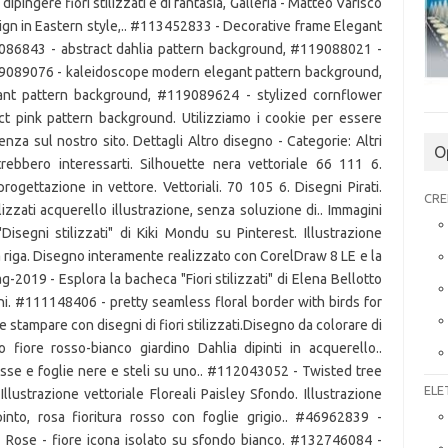
O
CRE
ELE