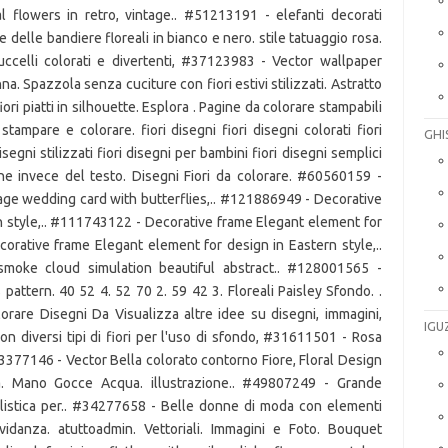
GHI
IGU