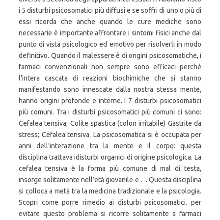
i 5 disturbi psicosomatici più diffusi e se soffri di uno o più di
essi ricorda che anche quando le cure mediche sono
necessarie è importante affrontare i sintomi fisici anche dal
punto di vista psicologico ed emotivo per risolverli in modo
definitivo. Quando il malessere è di origini psicosomatiche, i
farmaci convenzionali non sempre sono efficaci perché
l’intera cascata di reazioni biochimiche che si stanno
manifestando sono innescate dalla nostra stessa mente,
hanno origini profonde e interne. I 7 disturbi psicosomatici
più comuni. Tra i disturbi psicosomatici più comuni ci sono:
Cefalea tensiva; Colite spastica (colon irritabile) Gastrite da
stress; Cefalea tensiva. La psicosomatica si è occupata per
anni dell’interazione tra la mente e il corpo: questa
disciplina trattava idisturbi organici di origine psicologica. La
cefalea tensiva è la forma più comune di mal di testa,
insorge solitamente nell’età giovanile e … Questa disciplina
si colloca a metà tra la medicina tradizionale e la psicologia.
Scopri come porre rimedio ai disturbi psicosomatici. per
evitare questo problema si ricorre solitamente a farmaci