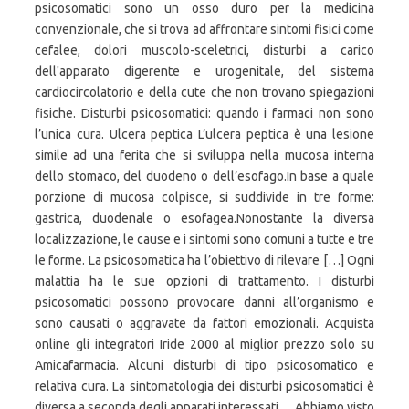
psicosomatici sono un osso duro per la medicina
convenzionale, che si trova ad affrontare sintomi fisici come
cefalee, dolori muscolo-sceletrici, disturbi a carico
dell'apparato digerente e urogenitale, del sistema
cardiocircolatorio e della cute che non trovano spiegazioni
fisiche. Disturbi psicosomatici: quando i farmaci non sono
l’unica cura. Ulcera peptica L’ulcera peptica è una lesione
simile ad una ferita che si sviluppa nella mucosa interna
dello stomaco, del duodeno o dell’esofago.In base a quale
porzione di mucosa colpisce, si suddivide in tre forme:
gastrica, duodenale o esofagea.Nonostante la diversa
localizzazione, le cause e i sintomi sono comuni a tutte e tre
le forme. La psicosomatica ha l’obiettivo di rilevare […] Ogni
malattia ha le sue opzioni di trattamento. I disturbi
psicosomatici possono provocare danni all’organismo e
sono causati o aggravate da fattori emozionali. Acquista
online gli integratori Iride 2000 al miglior prezzo solo su
Amicafarmacia. Alcuni disturbi di tipo psicosomatico e
relativa cura. La sintomatologia dei disturbi psicosomatici è
diversa a seconda degli apparati interessati. ... Abbiamo visto