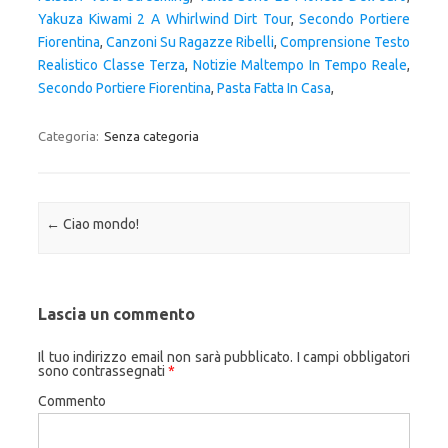
Yakuza Kiwami 2 A Whirlwind Dirt Tour
,
Secondo Portiere
Fiorentina
,
Canzoni Su Ragazze Ribelli
,
Comprensione Testo
Realistico Classe Terza
,
Notizie Maltempo In Tempo Reale
,
Secondo Portiere Fiorentina
,
Pasta Fatta In Casa
,
Categoria:
Senza categoria
Navigazione articolo
←
Ciao mondo!
Lascia un commento
Il tuo indirizzo email non sarà pubblicato.
I campi obbligatori
sono contrassegnati
*
Commento