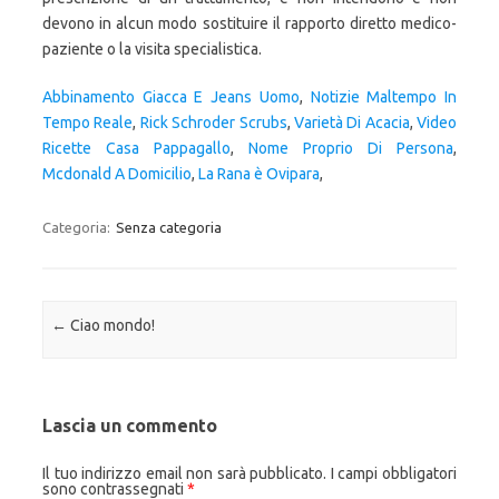
Abbinamento Giacca E Jeans Uomo
,
Notizie Maltempo In
Tempo Reale
,
Rick Schroder Scrubs
,
Varietà Di Acacia
,
Video
Ricette Casa Pappagallo
,
Nome Proprio Di Persona
,
Mcdonald A Domicilio
,
La Rana è Ovipara
,
Categoria:
Senza categoria
Navigazione articolo
←
Ciao mondo!
Lascia un commento
Il tuo indirizzo email non sarà pubblicato.
I campi obbligatori
sono contrassegnati
*