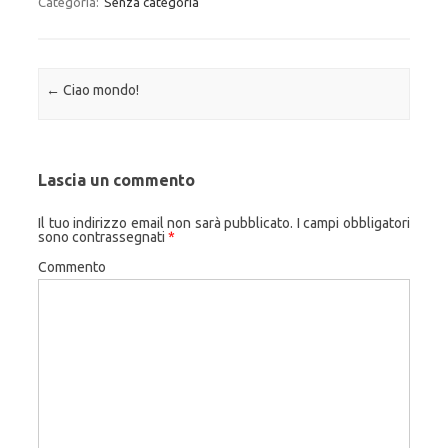
Categoria:
Senza categoria
Navigazione articolo
←
Ciao mondo!
Lascia un commento
Il tuo indirizzo email non sarà pubblicato.
I campi obbligatori
sono contrassegnati
*
Commento