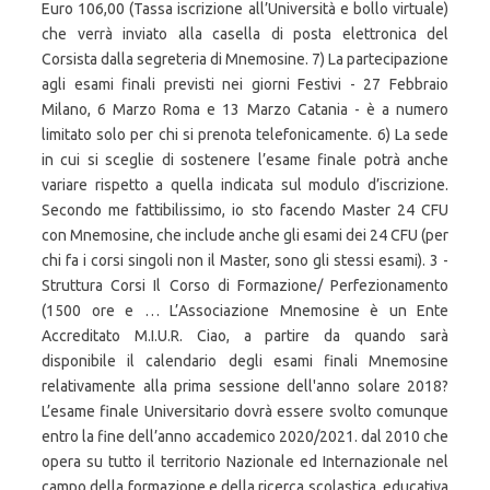
Euro 106,00 (Tassa iscrizione all’Università e bollo virtuale)
che verrà inviato alla casella di posta elettronica del
Corsista dalla segreteria di Mnemosine. 7) La partecipazione
agli esami finali previsti nei giorni Festivi - 27 Febbraio
Milano, 6 Marzo Roma e 13 Marzo Catania - è a numero
limitato solo per chi si prenota telefonicamente. 6) La sede
in cui si sceglie di sostenere l’esame finale potrà anche
variare rispetto a quella indicata sul modulo d’iscrizione.
Secondo me fattibilissimo, io sto facendo Master 24 CFU
con Mnemosine, che include anche gli esami dei 24 CFU (per
chi fa i corsi singoli non il Master, sono gli stessi esami). 3 -
Struttura Corsi Il Corso di Formazione/ Perfezionamento
(1500 ore e … L’Associazione Mnemosine è un Ente
Accreditato M.I.U.R. Ciao, a partire da quando sarà
disponibile il calendario degli esami finali Mnemosine
relativamente alla prima sessione dell'anno solare 2018?
L’esame finale Universitario dovrà essere svolto comunque
entro la fine dell’anno accademico 2020/2021. dal 2010 che
opera su tutto il territorio Nazionale ed Internazionale nel
campo della formazione e della ricerca scolastica, educativa