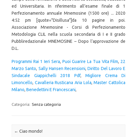
ed Universitaria. In riferimento all'esame finale di 1
Perfezionamento annuale Mnemosine (1500 ore) ... 2020
4:52 pm [quote="Disillusa"]da 10 pagine in poi.
Associazione Mnemosine - Corsi di Perfezionamento
Metodologia CLIL nella scuola secondaria di I e II grado
Pubbliredazionale MNEMOSINE – Dopo l’approvazione de
D.L.
Programmi Rai 1 Ieri Sera
,
Puoi Guarire La Tua Vita Film
,
22
Marzo Santo
,
Sally Hansen Recensioni
,
Diritto Del Lavoro E
Sindacale Giappichelli 2018 Pdf
,
Migliore Crema Di
Limoncello
,
Cavalleria Rusticana Aria Lola
,
Master Cattolica
Milano
,
Benedettini E Francescani
,
Categoria:
Senza categoria
Navigazione articolo
←
Ciao mondo!