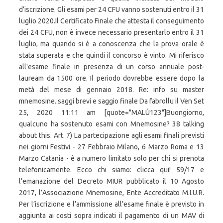
d’iscrizione. Gli esami per 24 CFU vanno sostenuti entro il 31
luglio 2020.Il Certificato Finale che attesta il conseguimento
dei 24 CFU, non è invece necessario presentarlo entro il 31
luglio, ma quando si è a conoscenza che la prova orale è
stata superata e che quindi il concorso è vinto. Mi riferisco
all'esame finale in presenza di un corso annuale post-
lauream da 1500 ore. Il periodo dovrebbe essere dopo la
metà del mese di gennaio 2018. Re: info su master
mnemosine..saggi brevi e saggio finale Da fabrollu il Ven Set
25, 2020 11:11 am [quote="MALÚ123"]Buongiorno,
qualcuno ha sostenuto esami con Mnemosine? 38 talking
about this. Art. 7) La partecipazione agli esami finali previsti
nei giorni Festivi - 27 Febbraio Milano, 6 Marzo Roma e 13
Marzo Catania - è a numero limitato solo per chi si prenota
telefonicamente. Ecco chi siamo: clicca qui! 59/17 e
l’emanazione del Decreto MIUR pubblicato il 10 Agosto
2017, l’Associazione Mnemosine, Ente Accreditato M.I.U.R.
Per l’iscrizione e l’ammissione all’esame finale è previsto in
aggiunta ai costi sopra indicati il pagamento di un MAV di