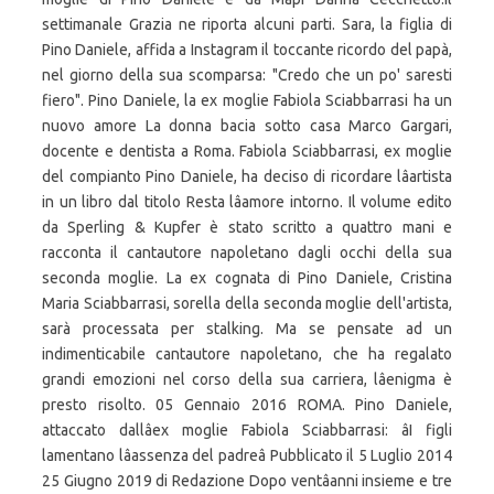
settimanale Grazia ne riporta alcuni parti. Sara, la figlia di
Pino Daniele, affida a Instagram il toccante ricordo del papà,
nel giorno della sua scomparsa: "Credo che un po' saresti
fiero". Pino Daniele, la ex moglie Fabiola Sciabbarrasi ha un
nuovo amore La donna bacia sotto casa Marco Gargari,
docente e dentista a Roma. Fabiola Sciabbarrasi, ex moglie
del compianto Pino Daniele, ha deciso di ricordare lâartista
in un libro dal titolo Resta lâamore intorno. Il volume edito
da Sperling & Kupfer è stato scritto a quattro mani e
racconta il cantautore napoletano dagli occhi della sua
seconda moglie. La ex cognata di Pino Daniele, Cristina
Maria Sciabbarrasi, sorella della seconda moglie dell'artista,
sarà processata per stalking. Ma se pensate ad un
indimenticabile cantautore napoletano, che ha regalato
grandi emozioni nel corso della sua carriera, lâenigma è
presto risolto. 05 Gennaio 2016 ROMA. Pino Daniele,
attaccato dallâex moglie Fabiola Sciabbarrasi: âI figli
lamentano lâassenza del padreâ Pubblicato il 5 Luglio 2014
25 Giugno 2019 di Redazione Dopo ventâanni insieme e tre