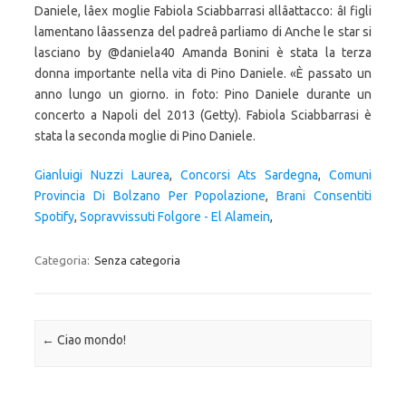
Daniele, lâex moglie Fabiola Sciabbarrasi allâattacco: âI figli
lamentano lâassenza del padreâ parliamo di Anche le star si
lasciano by @daniela40 Amanda Bonini è stata la terza
donna importante nella vita di Pino Daniele. «È passato un
anno lungo un giorno. in foto: Pino Daniele durante un
concerto a Napoli del 2013 (Getty). Fabiola Sciabbarrasi è
stata la seconda moglie di Pino Daniele.
Gianluigi Nuzzi Laurea
,
Concorsi Ats Sardegna
,
Comuni
Provincia Di Bolzano Per Popolazione
,
Brani Consentiti
Spotify
,
Sopravvissuti Folgore - El Alamein
,
Categoria:
Senza categoria
Navigazione articolo
←
Ciao mondo!