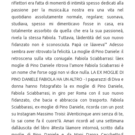
riflettori era fatta di momenti di intimità spesso dedicati alla
passione per la musica.âLa nostra era una vita nel
quotidiano assolutamente normale, regolare; suonava,
studiava, spesso mi dimenticavo fosse in casa, era
totalmente assorbito da quella che era la sua passioneâ,
rivela la stessa Fabiola. Tuttavia, lâidentità del suo nuovo
fidanzato non è sconosciuta. Papà ce lâaveva'" Adesso
sembra aver ritrovato la felicità. La moglie di Pino Daniele: il
retroscena sulla vita coniugale. Fabiola Sciabbarrasi: lâex
moglie di Pino Daniele ritrova l'amore Fabiola Sciabarrasi è
un nome che forse oggi non vi dice nulla. LA EX MOGLIE DI
PINO DANIELE FABIOLA HA UN ALTRO - I paparazzi di Diva e
donna hanno fotografato la ex moglie di Pino Daniele,
Fabiola Sciabbarrasi, in giro per Roma con il suo nuovo
fidanzato, che bacia e abbraccia con trasporto. Fabiola
Sciabbarasi, ex-moglie di Pino Daniele, ricorda con un post
su Instagram Massimo Troisi: âVenticinque anni senza di te,
lo sai come fa il cuore?â. Amari ricordi ad una settimana
dallâuscita del libro âResta lâamore intornoâ, scritto dalla
moglie di Pino Daniele e da Mapi Danna Cecchetto.Il