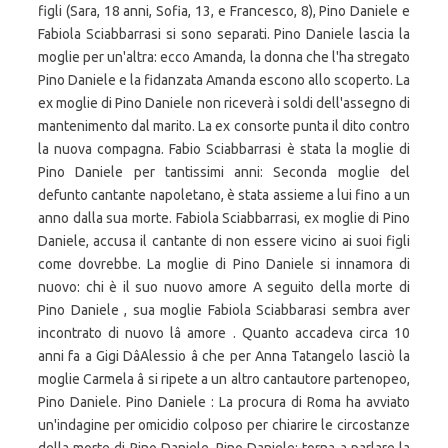
figli (Sara, 18 anni, Sofia, 13, e Francesco, 8), Pino Daniele e
Fabiola Sciabbarrasi si sono separati. Pino Daniele lascia la
moglie per un'altra: ecco Amanda, la donna che l'ha stregato
Pino Daniele e la fidanzata Amanda escono allo scoperto. La
ex moglie di Pino Daniele non riceverà i soldi dell'assegno di
mantenimento dal marito. La ex consorte punta il dito contro
la nuova compagna. Fabio Sciabbarrasi è stata la moglie di
Pino Daniele per tantissimi anni: Seconda moglie del
defunto cantante napoletano, è stata assieme a lui fino a un
anno dalla sua morte. Fabiola Sciabbarrasi, ex moglie di Pino
Daniele, accusa il cantante di non essere vicino ai suoi figli
come dovrebbe. La moglie di Pino Daniele si innamora di
nuovo: chi è il suo nuovo amore A seguito della morte di
Pino Daniele , sua moglie Fabiola Sciabbarasi sembra aver
incontrato di nuovo lâ amore . Quanto accadeva circa 10
anni fa a Gigi DâAlessio â che per Anna Tatangelo lasciò la
moglie Carmela â si ripete a un altro cantautore partenopeo,
Pino Daniele. Pino Daniele : La procura di Roma ha avviato
un'indagine per omicidio colposo per chiarire le circostanze