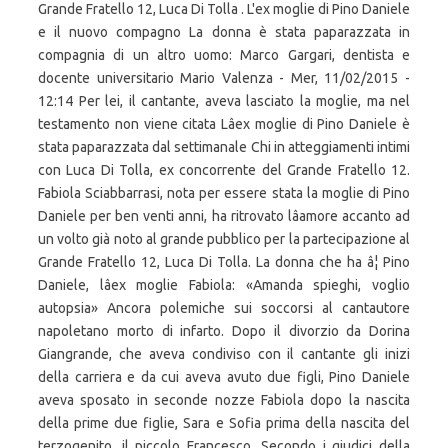
Grande Fratello 12, Luca Di Tolla . L'ex moglie di Pino Daniele
e il nuovo compagno La donna è stata paparazzata in
compagnia di un altro uomo: Marco Gargari, dentista e
docente universitario Mario Valenza - Mer, 11/02/2015 -
12:14 Per lei, il cantante, aveva lasciato la moglie, ma nel
testamento non viene citata Lâex moglie di Pino Daniele è
stata paparazzata dal settimanale Chi in atteggiamenti intimi
con Luca Di Tolla, ex concorrente del Grande Fratello 12.
Fabiola Sciabbarrasi, nota per essere stata la moglie di Pino
Daniele per ben venti anni, ha ritrovato lâamore accanto ad
un volto già noto al grande pubblico per la partecipazione al
Grande Fratello 12, Luca Di Tolla. La donna che ha â¦ Pino
Daniele, lâex moglie Fabiola: «Amanda spieghi, voglio
autopsia» Ancora polemiche sui soccorsi al cantautore
napoletano morto di infarto. Dopo il divorzio da Dorina
Giangrande, che aveva condiviso con il cantante gli inizi
della carriera e da cui aveva avuto due figli, Pino Daniele
aveva sposato in seconde nozze Fabiola dopo la nascita
della prime due figlie, Sara e Sofia prima della nascita del
terzogenito, il piccolo Francesco. Secondo i giudici della