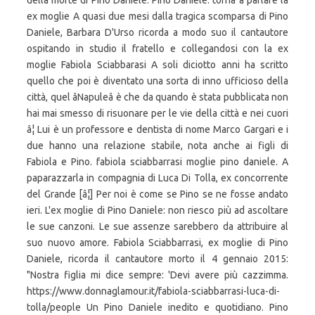
della morte di Pino Daniele. Pino Daniele: torna a parlare la
ex moglie A quasi due mesi dalla tragica scomparsa di Pino
Daniele, Barbara D'Urso ricorda a modo suo il cantautore
ospitando in studio il fratello e collegandosi con la ex
moglie Fabiola Sciabbarasi A soli diciotto anni ha scritto
quello che poi è diventato una sorta di inno ufficioso della
città, quel âNapuleâ è che da quando è stata pubblicata non
hai mai smesso di risuonare per le vie della città e nei cuori
â¦ Lui è un professore e dentista di nome Marco Gargari e i
due hanno una relazione stabile, nota anche ai figli di
Fabiola e Pino. fabiola sciabbarrasi moglie pino daniele. A
paparazzarla in compagnia di Luca Di Tolla, ex concorrente
del Grande [â¦] Per noi è come se Pino se ne fosse andato
ieri. L'ex moglie di Pino Daniele: non riesco più ad ascoltare
le sue canzoni. Le sue assenze sarebbero da attribuire al
suo nuovo amore. Fabiola Sciabbarrasi, ex moglie di Pino
Daniele, ricorda il cantautore morto il 4 gennaio 2015:
"Nostra figlia mi dice sempre: 'Devi avere più cazzimma.
https://www.donnaglamour.it/fabiola-sciabbarrasi-luca-di-
tolla/people Un Pino Daniele inedito e quotidiano. Pino