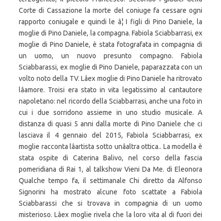
Corte di Cassazione la morte del coniuge fa cessare ogni
rapporto coniugale e quindi le â¦ I figli di Pino Daniele, la
moglie di Pino Daniele, la compagna. Fabiola Sciabbarrasi, ex
moglie di Pino Daniele, è stata fotografata in compagnia di
un uomo, un nuovo presunto compagno. Fabiola
Sciabbarassi, ex moglie di Pino Daniele, paparazzata con un
volto noto della TV. Lâex moglie di Pino Daniele ha ritrovato
lâamore. Troisi era stato in vita legatissimo al cantautore
napoletano: nel ricordo della Sciabbarrasi, anche una foto in
cui i due sorridono assieme in uno studio musicale. A
distanza di quasi 5 anni dalla morte di Pino Daniele che ci
lasciava il 4 gennaio del 2015, Fabiola Sciabbarrasi, ex
moglie racconta lâartista sotto unâaltra ottica.. La modella è
stata ospite di Caterina Balivo, nel corso della fascia
pomeridiana di Rai 1, al talkshow Vieni Da Me. di Eleonora
Qualche tempo fa, il settimanale Chi diretto da Alfonso
Signorini ha mostrato alcune foto scattate a Fabiola
Sciabbarassi che si trovava in compagnia di un uomo
misterioso. Lâex moglie rivela che la loro vita al di fuori dei