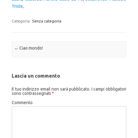
Triste
,
Categoria:
Senza categoria
Navigazione articolo
←
Ciao mondo!
Lascia un commento
Il tuo indirizzo email non sarà pubblicato.
I campi obbligatori
sono contrassegnati
*
Commento