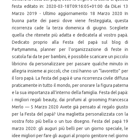
festa editato in: 2020-03-18T09:16:05+01:00 da DiLei 13
Marzo 2019 - Ultimo aggiornamento 18 Marzo 2020 In
buona parte dei paesi dove viene festeggiata, questa
ricorrenza cade la terza domenica di giugno. Scegliete
quella che ritenete più adatta e dedicatela al vostro papà.
Dedicato proprio alla Festa del papà sul blog di
Partymamma, planner per l’organizzazione di feste in
scatola fai da te per bambini, è possibile scaricare un piccolo
libricino da personalizzare per passare qualche minuto in
allegria insieme ai piccoli, che così hanno un “lavoretto” per
il loro papà. La festa del papà è una ricorrenza civile diffusa
praticamente in tutto il mondo, per onorare la figura paterna
e la sua importanza all'interno della famiglia. Festa del papà:
i migliori regali beauty, dai profumi al grooming Francesca
Merlo — 5 Marzo 2020 Avete già pensato al regalo giusto
per la Festa del papà? Una maglietta personalizzata con la
vostra foto più bella o un tuo disegno. Festa del papà 19
marzo 2020: gli auguri più belli per un giorno speciale, le
idee migliori per fare gli auguri al proprio genitore nel giorno