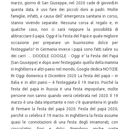
marzo, giorno di San Giuseppe, nel 2020 cade di giovedì.In
questa data, è uso fare dei piccoli doni ai padri. Molte
famiglie, infatti, a causa dell’ emergenza sanitaria in corso,
stanno vivendo separate. Nessuna corsa al regalo e, in
qualche caso, non ci sarà neppure la possibilità di
abbracciare il papà. Oggi è la Festa del Papà e quale migliore
occasione per preparare un buonissimo dolce per
festeggiarlo? In Germania invece i papà sono fatti salire su
dei carri … DOODLE GOOGLE - Oggi e' la Festa del Papà
(San Giuseppe) e dopo aver festeggiato quella della mamma
in Inghilterra e altri paesi nel mondo, Google dedica NOTIZIE
IN Oggi domenica 6 Dicembre 2020 La festa del papà – in
Italia e in altri paesi – è festeggiata il 19 marzo. Poiché la
festa del papà in Russia è una festa impopolare, molte
persone non sanno quando verrà celebrata nel 2020. Il 19
marzo è una data importante e non c’è quarantena in grado
di fermare la festa del papà 2020. Festa del papà 2020,
perché si celebra il 19 marzo. In Inghilterra la festa assume
quasi le connotazioni di una festa degli innamorati, con
cioccolatini, fiori e dolci. Prendono anche parte