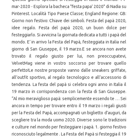
mar-2020 - Esplora la bacheca "festa papa' 2020" di Nadia su
Pinterest. Località Tipo Paese Classe; England Regione: GB:
Giorno non festivo: Chiave dei simboli. Festa del papà 2020,
idee regalo. Festa del papà 2020, un buon dolce per
festeggiarlo. Si avvicina la giornata dedicata a tutti i papà del
mondo. E’ in arrivo la Festa del Papà, festeggiata in Italia nel
giorno di San Giuseppe, il 19 marzo.E se ancora non avete
trovato il regalo giusto per lui, non preoccupatevi,
VelvetMag viene in vostro soccorso per trovare quello
perfetto!Le nostre proposte vanno dalle sneakers griffate,
all’outfit sportivo, al regalo tecnologico e all’accessorio di
tendenza. La festa del papà si celebra ogni anno in Italia il
19 marzo in corrispondenza con la festa di San Giuseppe.
“Al mio meraviglioso papà: semplicemente essendo te … Sei
ancora in tempo per trovare entro il 19 marzo i regali giusti
per la Festa del Papà, accompagnati un biglietto d'auguri, da
scegliere tra la moda uomo 2020. Diverse sono le tradizioni
e culture nel mondo per festeggiare i papà. 1. giorno festivo
riconosciuto legalmente . La Festa del Papà si festeggia il 19