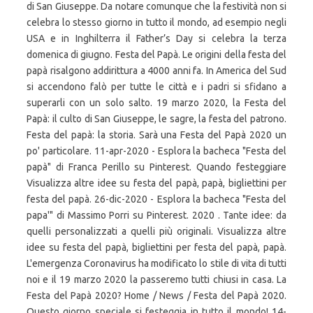
di San Giuseppe. Da notare comunque che la festività non si
celebra lo stesso giorno in tutto il mondo, ad esempio negli
USA e in Inghilterra il Father’s Day si celebra la terza
domenica di giugno. Festa del Papà. Le origini della festa del
papà risalgono addirittura a 4000 anni fa. In America del Sud
si accendono falò per tutte le città e i padri si sfidano a
superarli con un solo salto. 19 marzo 2020, la Festa del
Papà: il culto di San Giuseppe, le sagre, la festa del patrono.
Festa del papà: la storia. Sarà una Festa del Papà 2020 un
po' particolare. 11-apr-2020 - Esplora la bacheca "Festa del
papà" di Franca Perillo su Pinterest. Quando festeggiare
Visualizza altre idee su festa del papà, papà, bigliettini per
festa del papà. 26-dic-2020 - Esplora la bacheca "Festa del
papa'" di Massimo Porri su Pinterest. 2020 . Tante idee: da
quelli personalizzati a quelli più originali. Visualizza altre
idee su festa del papà, bigliettini per festa del papà, papà.
L'emergenza Coronavirus ha modificato lo stile di vita di tutti
noi e il 19 marzo 2020 la passeremo tutti chiusi in casa. La
Festa del Papà 2020? Home / News / Festa del Papà 2020.
Questo giorno speciale si festeggia in tutto il mondo! 14-