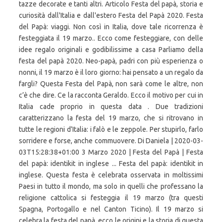
tazze decorate e tanti altri. Articolo Festa del papà, storia e
curiosità dall'Italia e dall'estero Festa del Papà 2020. Festa
del Papà: viaggi. Non così in Italia, dove tale ricorrenza è
festeggiata il 19 marzo.. Ecco come festeggiare, con delle
idee regalo originali e godibilissime a casa Parliamo della
festa del papà 2020. Neo-papà, padri con più esperienza o
nonni, il 19 marzo è il loro giorno: hai pensato a un regalo da
fargli? Questa Festa del Papà, non sarà come le altre, non
c’è che dire. Ce la racconta Geraldo. Ecco il motivo per cui in
Italia cade proprio in questa data . Due tradizioni
caratterizzano la festa del 19 marzo, che si ritrovano in
tutte le regioni d’Italia: i falò e le zeppole. Per stupirlo, farlo
sorridere e forse, anche commuovere. Di Daniela | 2020-03-
03T15:28:38+01:00 3 Marzo 2020 | Festa del Papà | Festa
del papà: identikit in inglese ... Festa del papà: identikit in
inglese. Questa festa è celebrata osservata in moltissimi
Paesi in tutto il mondo, ma solo in quelli che professano la
religione cattolica si festeggia il 19 marzo (tra questi
Spagna, Portogallo e nel Canton Ticino). Il 19 marzo si
celebra la festa del papà, ecco le origini e la storia di questa