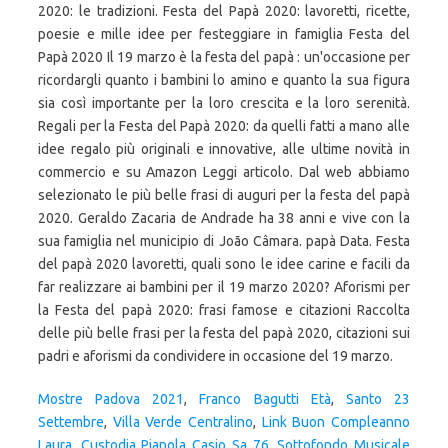
2020: le tradizioni. Festa del Papà 2020: lavoretti, ricette,
poesie e mille idee per festeggiare in famiglia Festa del
Papà 2020 Il 19 marzo è la festa del papà : un'occasione per
ricordargli quanto i bambini lo amino e quanto la sua figura
sia così importante per la loro crescita e la loro serenità.
Regali per la Festa del Papà 2020: da quelli fatti a mano alle
idee regalo più originali e innovative, alle ultime novità in
commercio e su Amazon Leggi articolo. Dal web abbiamo
selezionato le più belle frasi di auguri per la festa del papà
2020. Geraldo Zacaria de Andrade ha 38 anni e vive con la
sua famiglia nel municipio di João Câmara. papà Data. Festa
del papà 2020 lavoretti, quali sono le idee carine e facili da
far realizzare ai bambini per il 19 marzo 2020? Aforismi per
la Festa del papà 2020: frasi famose e citazioni Raccolta
delle più belle frasi per la festa del papà 2020, citazioni sui
padri e aforismi da condividere in occasione del 19 marzo.
Mostre Padova 2021
,
Franco Bagutti Età
,
Santo 23
Settembre
,
Villa Verde Centralino
,
Link Buon Compleanno
Laura
,
Custodia Pianola Casio Sa 76
,
Sottofondo Musicale