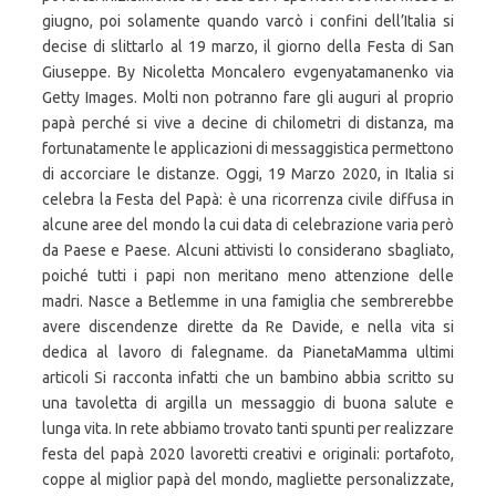
giugno, poi solamente quando varcò i confini dell’Italia si
decise di slittarlo al 19 marzo, il giorno della Festa di San
Giuseppe. By Nicoletta Moncalero evgenyatamanenko via
Getty Images. Molti non potranno fare gli auguri al proprio
papà perché si vive a decine di chilometri di distanza, ma
fortunatamente le applicazioni di messaggistica permettono
di accorciare le distanze. Oggi, 19 Marzo 2020, in Italia si
celebra la Festa del Papà: è una ricorrenza civile diffusa in
alcune aree del mondo la cui data di celebrazione varia però
da Paese e Paese. Alcuni attivisti lo considerano sbagliato,
poiché tutti i papi non meritano meno attenzione delle
madri. Nasce a Betlemme in una famiglia che sembrerebbe
avere discendenze dirette da Re Davide, e nella vita si
dedica al lavoro di falegname. da PianetaMamma ultimi
articoli Si racconta infatti che un bambino abbia scritto su
una tavoletta di argilla un messaggio di buona salute e
lunga vita. In rete abbiamo trovato tanti spunti per realizzare
festa del papà 2020 lavoretti creativi e originali: portafoto,
coppe al miglior papà del mondo, magliette personalizzate,