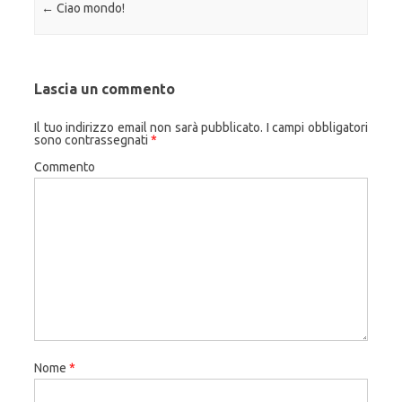
Navigazione articolo
←
Ciao mondo!
Lascia un commento
Il tuo indirizzo email non sarà pubblicato.
I campi obbligatori
sono contrassegnati
*
Commento
Nome
*