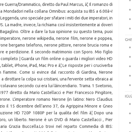
e Guerra/Drammatico, diretto da Paul Marcus, â¦ Il romanzo di
da Mondadori nella collana Omnibus: acquista su IBS a 6.00â¬!
 Leggenda, uno speciale per sfatare i miti dei due imperatori, in
. La madre, invece, la richiama così insistentemente ai doveri
el Bagaglino. Oltre a dare la tua opinione su questo tema, puoi
ne imperatore, nerone wikipedia, nerone film, nerone e poppea,
GHI
rone bergamo telefono, nerone pittore, nerone brucia roma e
ore e perdizione. Il secondo matrimonio con Sporo. Mio figlio
completo | Guarda un film online o guarda i migliori video HD
tablet, iPhone, iPad, Mac Pro e â¦ Le risposte per i cruciverba
in fiamme. Come si evince dal racconto di Giardina, Nerone
dirottare la colpa sui cristiani, una fervente setta ebraica ai
rcolavano secondo cui era lui lâincendiario. Trama. 1 Svetonio,
1977 diretto da Mario Castellacci e Pier Francesco Pingitore,
IGU
Nerone. L'imperatore romano Nerone (in latino: Nero Claudius
io il 15 dicembre dell'anno 37, da Agrippina Minore e Gneo
uzione HD 720P 1080P per la qualita del film â¦ Dopo una
poro, un liberto. Nerone è un DVD di Mario Castellacci , Pier
aria Grazia Buccella.Lo trovi nel reparto Commedia di IBS: