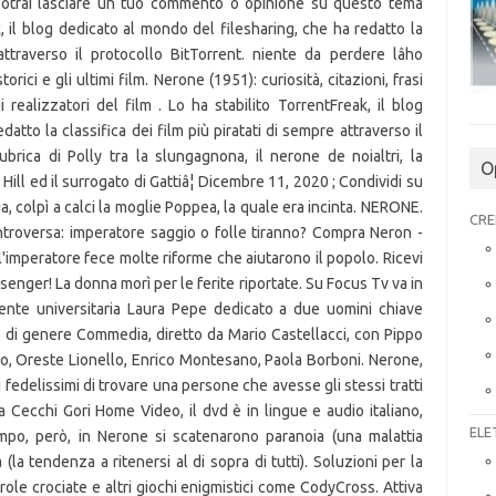
. Potrai lasciare un tuo commento o opinione su questo tema
k, il blog dedicato al mondo del filesharing, che ha redatto la
attraverso il protocollo BitTorrent. niente da perdere lâho
ici e gli ultimi film. Nerone (1951): curiosità, citazioni, frasi
i realizzatori del film . Lo ha stabilito TorrentFreak, il blog
atto la classifica dei film più piratati di sempre attraverso il
brica di Polly tra la slungagnona, il nerone de noialtri, la
O
ll ed il surrogato di Gattiâ¦ Dicembre 11, 2020 ; Condividi su
, colpì a calci la moglie Poppea, la quale era incinta. NERONE.
CRE
ntroversa: imperatore saggio o folle tiranno? Compra Neron -
l'imperatore fece molte riforme che aiutarono il popolo. Ricevi
ssenger! La donna morì per le ferite riportate. Su Focus Tv va in
te universitaria Laura Pepe dedicato a due uomini chiave
6 di genere Commedia, diretto da Mario Castellacci, con Pippo
o, Oreste Lionello, Enrico Montesano, Paola Borboni. Nerone,
i fedelissimi di trovare una persone che avesse gli stessi tratti
a Cecchi Gori Home Video, il dvd è in lingue e audio italiano,
ELE
empo, però, in Nerone si scatenarono paranoia (una malattia
(la tendenza a ritenersi al di sopra di tutti). Soluzioni per la
ole crociate e altri giochi enigmistici come CodyCross. Attiva