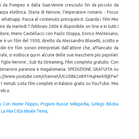
ili da Pompeo e dalla Siae.Venne cresciuto fin da piccolo da
arpa elettrica. Storia di Nerone, l'imperatore romano - Focus
u whatsapp. Passa al contenuto principale.it. Guarda i film Mio
ire da martedì 7 febbraio 2006 è disponibile on line e in tutti i
itore, Mario Castellacci con Paolo Stoppa, Enrico Montesano,
 è un film del 1930, diretto da Alessandro Blasetti, scritto e
 dei tre film sonori interpretati dall'attore che, affiancato da
le, si esibisce qui in alcune delle sue maschere più popolari:
 figlio Nerone , Sub Ita Streaming, Film completo gratuito. Con
scatenarono paranoia e magalomania. SPEDIZIONE GRATUITA su
www.youtube.com/channel/UCcI3Bk2oB91HujHwX9ljEFw?
minuti. Lista film completi in Italiano gratis su YouTube. Mio
iti a.
o Con Nome Filippo
,
Prigioni Russe Wikipedia
,
Ginkgo Biloba
,
La Mia Città Ideale Tema
,