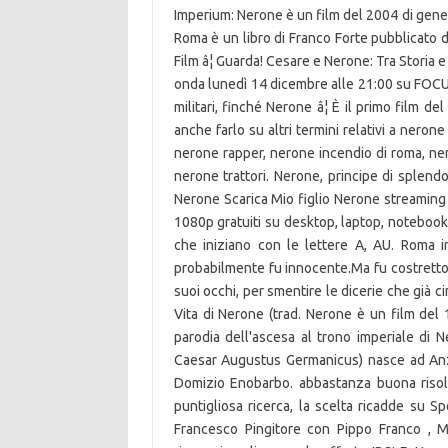
Imperium: Nerone è un film del 2004 di gener
Roma è un libro di Franco Forte pubblicato 
Film â¦ Guarda! Cesare e Nerone: Tra Storia e
onda lunedì 14 dicembre alle 21:00 su FOCUS
militari, finché Nerone â¦ È il primo film d
anche farlo su altri termini relativi a nero
nerone rapper, nerone incendio di roma, ne
nerone trattori. Nerone, principe di splend
Nerone Scarica Mio figlio Nerone streaming 
1080p gratuiti su desktop, laptop, notebook, 
che iniziano con le lettere A, AU. Roma 
probabilmente fu innocente.Ma fu costretto a 
suoi occhi, per smentire le dicerie che già ci
Vita di Nerone (trad. Nerone è un film del 
parodia dell'ascesa al trono imperiale di 
Caesar Augustus Germanicus) nasce ad Anz
Domizio Enobarbo. abbastanza buona risol
puntigliosa ricerca, la scelta ricadde su S
Francesco Pingitore con Pippo Franco , M