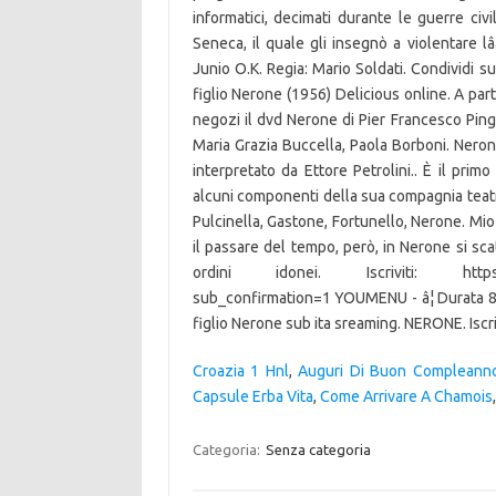
informatici, decimati durante le guerre civ
Seneca, il quale gli insegnò a violentare lâ
Junio O.K. Regia: Mario Soldati. Condividi s
figlio Nerone (1956) Delicious online. A part
negozi il dvd Nerone di Pier Francesco Ping
Maria Grazia Buccella, Paola Borboni. Nerone
interpretato da Ettore Petrolini.. È il primo
alcuni componenti della sua compagnia teatra
Pulcinella, Gastone, Fortunello, Nerone. Mio
il passare del tempo, però, in Nerone si 
ordini idonei. Iscriviti: https://
sub_confirmation=1 YOUMENU - â¦ Durata 81 
figlio Nerone sub ita sreaming. NERONE. Iscriv
Croazia 1 Hnl
,
Auguri Di Buon Compleann
Capsule Erba Vita
,
Come Arrivare A Chamois
Categoria:
Senza categoria