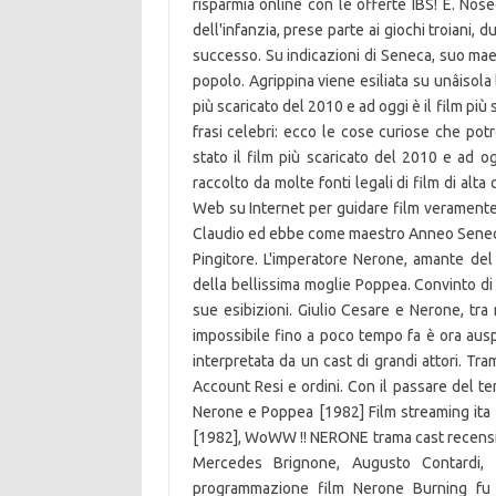
risparmia online con le offerte IBS! E. Nos
dell'infanzia, prese parte ai giochi troiani,
successo. Su indicazioni di Seneca, suo maes
popolo. Agrippina viene esiliata su unâisola lon
più scaricato del 2010 e ad oggi è il film pi
frasi celebri: ecco le cose curiose che potr
stato il film più scaricato del 2010 e ad o
raccolto da molte fonti legali di film di alta
Web su Internet per guidare film veramente
Claudio ed ebbe come maestro Anneo Seneca, 
Pingitore. L'imperatore Nerone, amante del 
della bellissima moglie Poppea. Convinto di
sue esibizioni. Giulio Cesare e Nerone, tra 
impossibile fino a poco tempo fa è ora auspi
interpretata da un cast di grandi attori. Tra
Account Resi e ordini. Con il passare del t
Nerone e Poppea [1982] Film streaming ita 
[1982], WoWW !! NERONE trama cast recension
Mercedes Brignone, Augusto Contardi, G
programmazione film Nerone Burning fu il