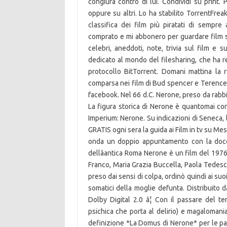
congiura contro di lui. Condividi su print
oppure su altri. Lo ha stabilito TorrentFrea
classifica dei film più piratati di sempre 
comprato e mi abbonero per guardare film stor
celebri, aneddoti, note, trivia sul film e su
dedicato al mondo del filesharing, che ha red
protocollo BitTorrent. Domani mattina la ru
comparsa nei film di Bud spencer e Terence Hi
facebook. Nel 66 d.C. Nerone, preso da rabbia
La figura storica di Nerone è quantomai co
Imperium: Nerone. Su indicazioni di Seneca, 
GRATIS ogni sera la guida ai Film in tv su Me
onda un doppio appuntamento con la docen
dellâantica Roma Nerone è un film del 197
Franco, Maria Grazia Buccella, Paola Tedesc
preso dai sensi di colpa, ordinò quindi ai suo
somatici della moglie defunta. Distribuito d
Dolby Digital 2.0 â¦ Con il passare del t
psichica che porta al delirio) e magalomania 
definizione *La Domus di Nerone* per le par