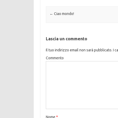
Navigazione articolo
←
Ciao mondo!
Lascia un commento
Il tuo indirizzo email non sarà pubblicato.
I c
Commento
Nome
*