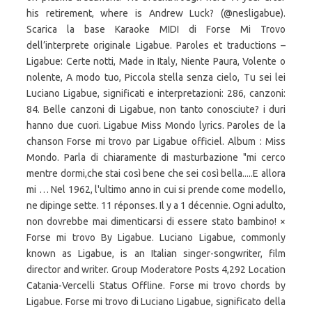
his retirement, where is Andrew Luck? (@nesligabue).
Scarica la base Karaoke MIDI di Forse Mi Trovo
dell’interprete originale Ligabue. Paroles et traductions –
Ligabue: Certe notti, Made in Italy, Niente Paura, Volente o
nolente, A modo tuo, Piccola stella senza cielo, Tu sei lei
Luciano Ligabue, significati e interpretazioni: 286, canzoni:
84. Belle canzoni di Ligabue, non tanto conosciute? i duri
hanno due cuori. Ligabue Miss Mondo lyrics. Paroles de la
chanson Forse mi trovo par Ligabue officiel. Album : Miss
Mondo. Parla di chiaramente di masturbazione "mi cerco
mentre dormi,che stai così bene che sei così bella.....E allora
mi … Nel 1962, l'ultimo anno in cui si prende come modello,
ne dipinge sette. 11 réponses. Il y a 1 décennie. Ogni adulto,
non dovrebbe mai dimenticarsi di essere stato bambino! ×
Forse mi trovo By Ligabue. Luciano Ligabue, commonly
known as Ligabue, is an Italian singer-songwriter, film
director and writer. Group Moderatore Posts 4,292 Location
Catania-Vercelli Status Offline. Forse mi trovo chords by
Ligabue. Forse mi trovo di Luciano Ligabue, significato della