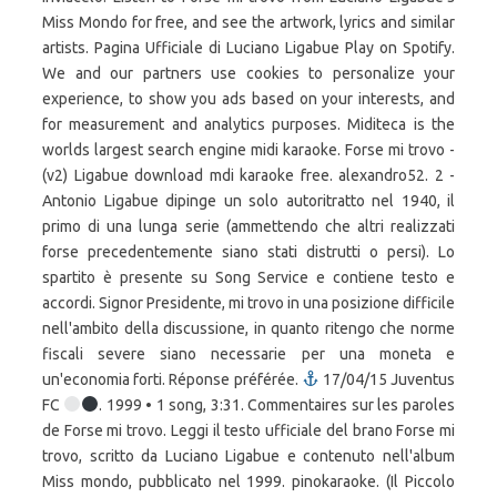
Miss Mondo for free, and see the artwork, lyrics and similar
artists. Pagina Ufficiale di Luciano Ligabue Play on Spotify.
We and our partners use cookies to personalize your
experience, to show you ads based on your interests, and
for measurement and analytics purposes. Miditeca is the
worlds largest search engine midi karaoke. Forse mi trovo -
(v2) Ligabue download mdi karaoke free. alexandro52. 2 -
Antonio Ligabue dipinge un solo autoritratto nel 1940, il
primo di una lunga serie (ammettendo che altri realizzati
forse precedentemente siano stati distrutti o persi). Lo
spartito è presente su Song Service e contiene testo e
accordi. Signor Presidente, mi trovo in una posizione difficile
nell'ambito della discussione, in quanto ritengo che norme
fiscali severe siano necessarie per una moneta e
un'economia forti. Réponse préférée.
17/04/15 Juventus
FC
. 1999 • 1 song, 3:31. Commentaires sur les paroles
de Forse mi trovo. Leggi il testo ufficiale del brano Forse mi
trovo, scritto da Luciano Ligabue e contenuto nell'album
Miss mondo, pubblicato nel 1999. pinokaraoke. (Il Piccolo