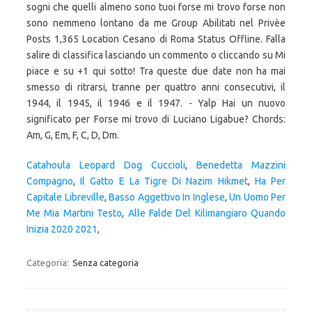
sogni che quelli almeno sono tuoi forse mi trovo forse non
sono nemmeno lontano da me Group Abilitati nel Privèe
Posts 1,365 Location Cesano di Roma Status Offline. Falla
salire di classifica lasciando un commento o cliccando su Mi
piace e su +1 qui sotto! Tra queste due date non ha mai
smesso di ritrarsi, tranne per quattro anni consecutivi, il
1944, il 1945, il 1946 e il 1947. - Yalp Hai un nuovo
significato per Forse mi trovo di Luciano Ligabue? Chords:
Am, G, Em, F, C, D, Dm.
Catahoula Leopard Dog Cuccioli
,
Benedetta Mazzini
Compagno
,
Il Gatto E La Tigre Di Nazim Hikmet
,
Ha Per
Capitale Libreville
,
Basso Aggettivo In Inglese
,
Un Uomo Per
Me Mia Martini Testo
,
Alle Falde Del Kilimangiaro Quando
Inizia 2020 2021
,
Categoria:
Senza categoria