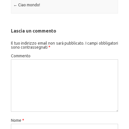
Navigazione articolo
←
Ciao mondo!
Lascia un commento
Il tuo indirizzo email non sarà pubblicato.
I campi obbligatori
sono contrassegnati
*
Commento
Nome
*