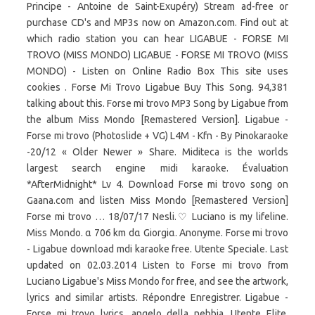
Principe - Antoine de Saint-Exupéry) Stream ad-free or
purchase CD's and MP3s now on Amazon.com. Find out at
which radio station you can hear LIGABUE - FORSE MI
TROVO (MISS MONDO) LIGABUE - FORSE MI TROVO (MISS
MONDO) - Listen on Online Radio Box This site uses
cookies . Forse Mi Trovo Ligabue Buy This Song. 94,381
talking about this. Forse mi trovo MP3 Song by Ligabue from
the album Miss Mondo [Remastered Version]. Ligabue -
Forse mi trovo (Photoslide + VG) L4M - Kfn - By Pinokaraoke
-20/12 « Older Newer » Share. Miditeca is the worlds
largest search engine midi karaoke. Évaluation
*AfterMidnight* Lv 4. Download Forse mi trovo song on
Gaana.com and listen Miss Mondo [Remastered Version]
Forse mi trovo … 18/07/17 Nesli.♡ Luciano is my lifeline.
Miss Mondo. α 706 km dα Giorgiα. Anonyme. Forse mi trovo
- Ligabue download mdi karaoke free. Utente Speciale. Last
updated on 02.03.2014 Listen to Forse mi trovo from
Luciano Ligabue's Miss Mondo for free, and see the artwork,
lyrics and similar artists. Répondre Enregistrer. Ligabue -
Forse mi trovo lyrics. angelo della nebbia. Utente Elite.