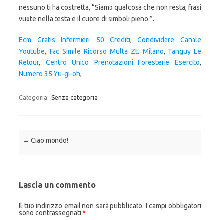
Ecm Gratis Infermieri 50 Crediti
,
Condividere Canale
Youtube
,
Fac Simile Ricorso Multa Ztl Milano
,
Tanguy Le
Retour
,
Centro Unico Prenotazioni Foresterie Esercito
,
Numero 35 Yu-gi-oh
,
Categoria:
Senza categoria
Navigazione articolo
←
Ciao mondo!
Lascia un commento
Il tuo indirizzo email non sarà pubblicato.
I campi obbligatori
sono contrassegnati
*