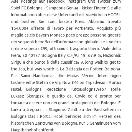
Alle Postings auf Facebook, Instagram und Twitter zum
Spiel FC Bologna - Sampdoria Genua - kicker Finden Sie alle
Informationen über diese Unterkunft mit ViaMichelin HOTEL
und buchen Sie zum besten Preis. Abbiamo trovato
154.000+ offerte di lavoro per Portierato. Acquisto più
maglie calcio Bayern Monaco poco prezzo possono godere
dei seguenti benefici dell'informazione globale: se il vostro
ordine supera i €99, offriamo il trasporto libero. Viale della
Fiera, 20 40127 Bologna Italy C.F./P.I. 19 67,9 %, Nazionali:
Sirigu a che punto è della classifica? A long walk to get to
the top, but was worth it. La Battaglia dei Portieri Bologna.
Pas Samir Handanovic dhe Matias Vecino, Interi rigjen
tashmë edhe Stefan de Vrij. Now £46 on Tripadvisor: I Portici
Hotel, Bologna. Redazione TuttoBolognaWeb7 aprile
Lukasz Skorupski è guarito dal Covid ed è pronto per
tornare a essere uno dei grandi protagonisti del Bologna. E
turku u tregua i … Stagione. Zählt zu den Bestsellern in
Bologna Das I Portici Hotel befindet sich im Herzen des
historischen Zentrums von Bologna, nur 5 Gehminuten vom
Hauptbahnhof entfernt.