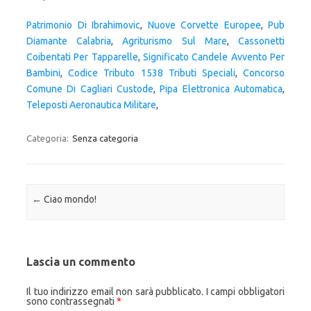
Patrimonio Di Ibrahimovic
,
Nuove Corvette Europee
,
Pub
Diamante Calabria
,
Agriturismo Sul Mare
,
Cassonetti
Coibentati Per Tapparelle
,
Significato Candele Avvento Per
Bambini
,
Codice Tributo 1538 Tributi Speciali
,
Concorso
Comune Di Cagliari Custode
,
Pipa Elettronica Automatica
,
Teleposti Aeronautica Militare
,
Categoria:
Senza categoria
Navigazione articolo
←
Ciao mondo!
Lascia un commento
Il tuo indirizzo email non sarà pubblicato.
I campi obbligatori
sono contrassegnati
*