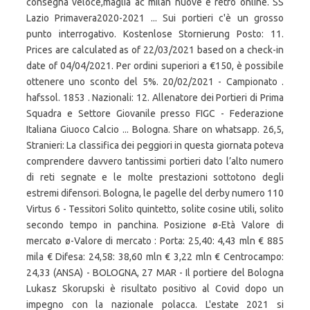
consegna veloce,maglia ac milan nuove e retrò online. SS
Lazio Primavera2020-2021 ... Sui portieri c'è un grosso
punto interrogativo. Kostenlose Stornierung Posto: 11.
Prices are calculated as of 22/03/2021 based on a check-in
date of 04/04/2021. Per ordini superiori a €150, è possibile
ottenere uno sconto del 5%. 20/02/2021 - Campionato .
hafssol. 1853 . Nazionali: 12. Allenatore dei Portieri di Prima
Squadra e Settore Giovanile presso FIGC - Federazione
Italiana Giuoco Calcio ... Bologna. Share on whatsapp. 26,5,
Stranieri: La classifica dei peggiori in questa giornata poteva
comprendere davvero tantissimi portieri dato l’alto numero
di reti segnate e le molte prestazioni sottotono degli
estremi difensori. Bologna, le pagelle del derby numero 110
Virtus 6 - Tessitori Solito quintetto, solite cosine utili, solito
secondo tempo in panchina. Posizione ø-Età Valore di
mercato ø-Valore di mercato : Porta: 25,40: 4,43 mln € 885
mila € Difesa: 24,58: 38,60 mln € 3,22 mln € Centrocampo:
24,33 (ANSA) - BOLOGNA, 27 MAR - Il portiere del Bologna
Lukasz Skorupski è risultato positivo al Covid dopo un
impegno con la nazionale polacca. L'estate 2021 si