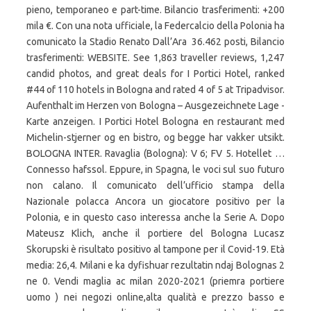
pieno, temporaneo e part-time. Bilancio trasferimenti: +200
mila €. Con una nota ufficiale, la Federcalcio della Polonia ha
comunicato la Stadio Renato Dall’Ara 36.462 posti, Bilancio
trasferimenti: WEBSITE. See 1,863 traveller reviews, 1,247
candid photos, and great deals for I Portici Hotel, ranked
#44 of 110 hotels in Bologna and rated 4 of 5 at Tripadvisor.
Aufenthalt im Herzen von Bologna – Ausgezeichnete Lage -
Karte anzeigen. I Portici Hotel Bologna en restaurant med
Michelin-stjerner og en bistro, og begge har vakker utsikt.
BOLOGNA INTER. Ravaglia (Bologna): V 6; FV 5. Hotellet …
Connesso hafssol. Eppure, in Spagna, le voci sul suo futuro
non calano. Il comunicato dell’ufficio stampa della
Nazionale polacca Ancora un giocatore positivo per la
Polonia, e in questo caso interessa anche la Serie A. Dopo
Mateusz Klich, anche il portiere del Bologna Lucasz
Skorupski è risultato positivo al tampone per il Covid-19. Età
media: 26,4. Milani e ka dyfishuar rezultatin ndaj Bolognas 2
ne 0. Vendi maglia ac milan 2020-2021 (priemra portiere
uomo ) nei negozi online,alta qualità e prezzo basso e