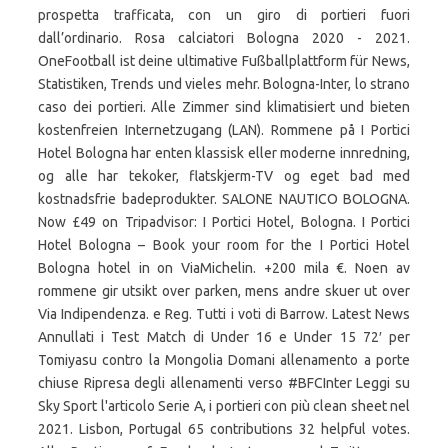
prospetta trafficata, con un giro di portieri fuori
dall’ordinario. Rosa calciatori Bologna 2020 - 2021.
OneFootball ist deine ultimative Fußballplattform für News,
Statistiken, Trends und vieles mehr. Bologna-Inter, lo strano
caso dei portieri. Alle Zimmer sind klimatisiert und bieten
kostenfreien Internetzugang (LAN). Rommene på I Portici
Hotel Bologna har enten klassisk eller moderne innredning,
og alle har tekoker, flatskjerm-TV og eget bad med
kostnadsfrie badeprodukter. SALONE NAUTICO BOLOGNA.
Now £49 on Tripadvisor: I Portici Hotel, Bologna. I Portici
Hotel Bologna – Book your room for the I Portici Hotel
Bologna hotel in on ViaMichelin. +200 mila €. Noen av
rommene gir utsikt over parken, mens andre skuer ut over
Via Indipendenza. e Reg. Tutti i voti di Barrow. Latest News
Annullati i Test Match di Under 16 e Under 15 72′ per
Tomiyasu contro la Mongolia Domani allenamento a porte
chiuse Ripresa degli allenamenti verso #BFCInter Leggi su
Sky Sport l'articolo Serie A, i portieri con più clean sheet nel
2021. Lisbon, Portugal 65 contributions 32 helpful votes.