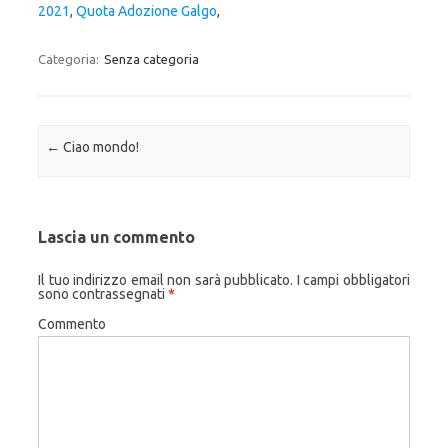
2021
,
Quota Adozione Galgo
,
Categoria:
Senza categoria
Navigazione articolo
←
Ciao mondo!
Lascia un commento
Il tuo indirizzo email non sarà pubblicato.
I campi obbligatori
sono contrassegnati
*
Commento