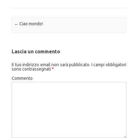
Navigazione articolo
←
Ciao mondo!
Lascia un commento
Il tuo indirizzo email non sarà pubblicato.
I campi obbligatori
sono contrassegnati
*
Commento