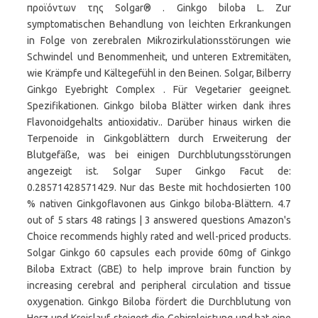
προϊόντων της Solgar® . Ginkgo biloba L. Zur
symptomatischen Behandlung von leichten Erkrankungen
in Folge von zerebralen Mikrozirkulationsstörungen wie
Schwindel und Benommenheit, und unteren Extremitäten,
wie Krämpfe und Kältegefühl in den Beinen. Solgar, Bilberry
Ginkgo Eyebright Complex . Für Vegetarier geeignet.
Spezifikationen. Ginkgo biloba Blätter wirken dank ihres
Flavonoidgehalts antioxidativ.. Darüber hinaus wirken die
Terpenoide in Ginkgoblättern durch Erweiterung der
Blutgefäße, was bei einigen Durchblutungsstörungen
angezeigt ist. Solgar Super Ginkgo Facut de:
0.28571428571429. Nur das Beste mit hochdosierten 100
% nativen Ginkgoflavonen aus Ginkgo biloba-Blättern. 4.7
out of 5 stars 48 ratings | 3 answered questions Amazon's
Choice recommends highly rated and well-priced products.
Solgar Ginkgo 60 capsules each provide 60mg of Ginkgo
Biloba Extract (GBE) to help improve brain function by
increasing cerebral and peripheral circulation and tissue
oxygenation. Ginkgo Biloba fördert die Durchblutung von