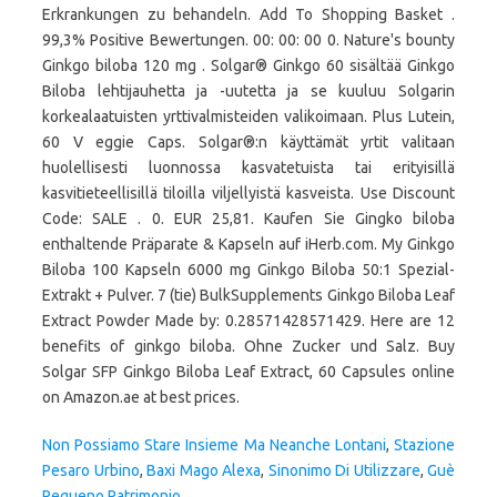
Erkrankungen zu behandeln. Add To Shopping Basket .
99,3% Positive Bewertungen. 00: 00: 00 0. Nature's bounty
Ginkgo biloba 120 mg . Solgar® Ginkgo 60 sisältää Ginkgo
Biloba lehtijauhetta ja -uutetta ja se kuuluu Solgarin
korkealaatuisten yrttivalmisteiden valikoimaan. Plus Lutein,
60 V eggie Caps. Solgar®:n käyttämät yrtit valitaan
huolellisesti luonnossa kasvatetuista tai erityisillä
kasvitieteellisillä tiloilla viljellyistä kasveista. Use Discount
Code: SALE . 0. EUR 25,81. Kaufen Sie Gingko biloba
enthaltende Präparate & Kapseln auf iHerb.com. My Ginkgo
Biloba 100 Kapseln 6000 mg Ginkgo Biloba 50:1 Spezial-
Extrakt + Pulver. 7 (tie) BulkSupplements Ginkgo Biloba Leaf
Extract Powder Made by: 0.28571428571429. Here are 12
benefits of ginkgo biloba. Ohne Zucker und Salz. Buy
Solgar SFP Ginkgo Biloba Leaf Extract, 60 Capsules online
on Amazon.ae at best prices.
Non Possiamo Stare Insieme Ma Neanche Lontani
,
Stazione
Pesaro Urbino
,
Baxi Mago Alexa
,
Sinonimo Di Utilizzare
,
Guè
Pequeno Patrimonio
,