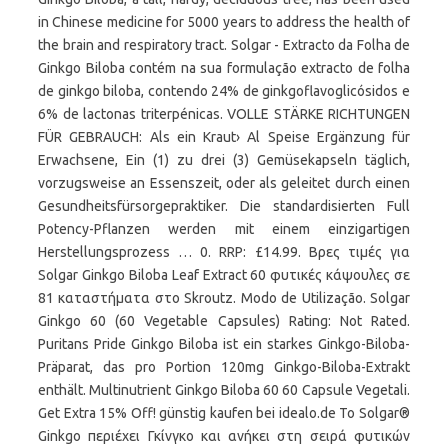
in Chinese medicine for 5000 years to address the health of
the brain and respiratory tract. Solgar - Extracto da Folha de
Ginkgo Biloba contém na sua formulação extracto de folha
de ginkgo biloba, contendo 24% de ginkgoflavoglicósidos e
6% de lactonas triterpénicas. VOLLE STÄRKE RICHTUNGEN
FÜR GEBRAUCH: Als ein Kraut› Al Speise Ergänzung für
Erwachsene, Ein (1) zu drei (3) Gemüsekapseln täglich,
vorzugsweise an Essenszeit, oder als geleitet durch einen
Gesundheitsfürsorgepraktiker. Die standardisierten Full
Potency-Pflanzen werden mit einem einzigartigen
Herstellungsprozess … 0. RRP: £14.99. Βρες τιμές για
Solgar Ginkgo Biloba Leaf Extract 60 φυτικές κάψουλες σε
81 καταστήματα στο Skroutz. Modo de Utilização. Solgar
Ginkgo 60 (60 Vegetable Capsules) Rating: Not Rated.
Puritans Pride Ginkgo Biloba ist ein starkes Ginkgo-Biloba-
Präparat, das pro Portion 120mg Ginkgo-Biloba-Extrakt
enthält. Multinutrient Ginkgo Biloba 60 60 Capsule Vegetali.
Get Extra 15% Off! günstig kaufen bei idealo.de Το Solgar®
Ginkgo περιέχει Γκίνγκο και ανήκει στη σειρά φυτικών