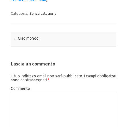
Categoria:
Senza categoria
Navigazione articolo
←
Ciao mondo!
Lascia un commento
Il tuo indirizzo email non sarà pubblicato.
I campi obbligatori
sono contrassegnati
*
Commento