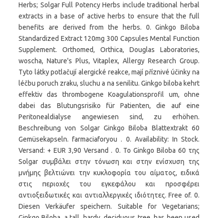
Herbs; Solgar Full Potency Herbs include traditional herbal
extracts in a base of active herbs to ensure that the full
benefits are derived from the herbs. 0. Ginkgo Biloba
Standardized Extract 120mg 300 Capsules Mental Function
Supplement. Orthomed, Orthica, Douglas Laboratories,
woscha, Nature's Plus, Vitaplex, Allergy Research Group.
Tyto látky potlačují alergické reakce, mají příznivé účinky na
léčbu poruch zraku, sluchu a na senilitu. Ginkgo biloba kehrt
effektiv das thrombogene Koagulationsprofil um, ohne
dabei das Blutungsrisiko für Patienten, die auf eine
Peritonealdialyse angewiesen sind, zu erhöhen.
Beschreibung von Solgar Ginkgo Biloba Blattextrakt 60
Gemüsekapseln. farmaciaforyou . 0. Availability: In Stock.
Versand: + EUR 3,90 Versand . 0. Το Ginkgo Biloba 60 της
Solgar συμβάλει στην τόνωση και στην ενίσχυση της
μνήμης βελτιώνει την κυκλοφορία του αίματος, ειδικά
στις περιοχές του εγκεφάλου και προσφέρει
αντιοξειδωτικές και αντιαλλεργικές ιδιότητες. Free of. 0.
Diesen Verkäufer speichern. Suitable for Vegetarians;
Ginkgo Biloba, a tall, hardy, deciduous tree, has been used