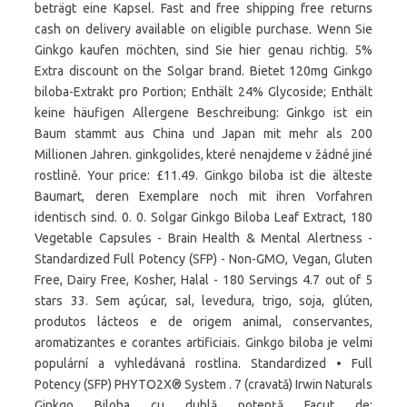
beträgt eine Kapsel. Fast and free shipping free returns
cash on delivery available on eligible purchase. Wenn Sie
Ginkgo kaufen möchten, sind Sie hier genau richtig. 5%
Extra discount on the Solgar brand. Bietet 120mg Ginkgo
biloba-Extrakt pro Portion; Enthält 24% Glycoside; Enthält
keine häufigen Allergene Beschreibung: Ginkgo ist ein
Baum stammt aus China und Japan mit mehr als 200
Millionen Jahren. ginkgolides, které nenajdeme v žádné jiné
rostlině. Your price: £11.49. Ginkgo biloba ist die älteste
Baumart, deren Exemplare noch mit ihren Vorfahren
identisch sind. 0. 0. Solgar Ginkgo Biloba Leaf Extract, 180
Vegetable Capsules - Brain Health & Mental Alertness -
Standardized Full Potency (SFP) - Non-GMO, Vegan, Gluten
Free, Dairy Free, Kosher, Halal - 180 Servings 4.7 out of 5
stars 33. Sem açúcar, sal, levedura, trigo, soja, glúten,
produtos lácteos e de origem animal, conservantes,
aromatizantes e corantes artificiais. Ginkgo biloba je velmi
populární a vyhledávaná rostlina. Standardized • Full
Potency (SFP) PHYTO2X® System . 7 (cravată) Irwin Naturals
Ginkgo Biloba cu dublă potență Facut de: