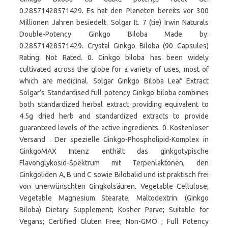
0.28571428571429. Es hat den Planeten bereits vor 300
Millionen Jahren besiedelt. Solgar It. 7 (tie) Irwin Naturals
Double-Potency Ginkgo Biloba Made by:
0.28571428571429. Crystal Ginkgo Biloba (90 Capsules)
Rating: Not Rated. 0. Ginkgo biloba has been widely
cultivated across the globe for a variety of uses, most of
which are medicinal. Solgar Ginkgo Biloba Leaf Extract
Solgar’s Standardised full potency Ginkgo biloba combines
both standardized herbal extract providing equivalent to
4.5g dried herb and standardized extracts to provide
guaranteed levels of the active ingredients. 0. Kostenloser
Versand . Der spezielle Ginkgo-Phospholipid-Komplex in
GinkgoMAX Intenz enthält das ginkgotypische
Flavonglykosid-Spektrum mit Terpenlaktonen, den
Ginkgoliden A, B und C sowie Bilobalid und ist praktisch frei
von unerwünschten Gingkolsäuren. Vegetable Cellulose,
Vegetable Magnesium Stearate, Maltodextrin. (Ginkgo
Biloba) Dietary Supplement; Kosher Parve; Suitable for
Vegans; Certified Gluten Free; Non-GMO ; Full Potency