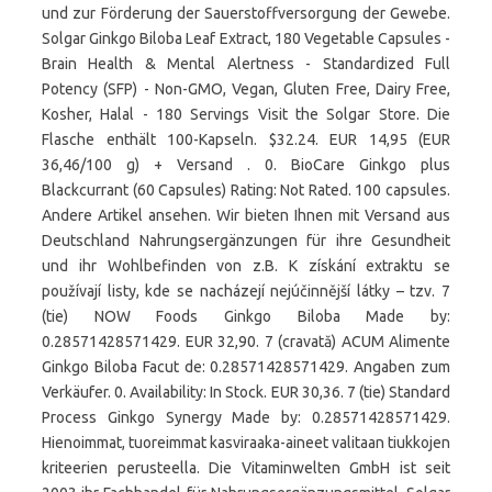
und zur Förderung der Sauerstoffversorgung der Gewebe.
Solgar Ginkgo Biloba Leaf Extract, 180 Vegetable Capsules -
Brain Health & Mental Alertness - Standardized Full
Potency (SFP) - Non-GMO, Vegan, Gluten Free, Dairy Free,
Kosher, Halal - 180 Servings Visit the Solgar Store. Die
Flasche enthält 100-Kapseln. $32.24. EUR 14,95 (EUR
36,46/100 g) + Versand . 0. BioCare Ginkgo plus
Blackcurrant (60 Capsules) Rating: Not Rated. 100 capsules.
Andere Artikel ansehen. Wir bieten Ihnen mit Versand aus
Deutschland Nahrungsergänzungen für ihre Gesundheit
und ihr Wohlbefinden von z.B. K získání extraktu se
používají listy, kde se nacházejí nejúčinnější látky – tzv. 7
(tie) NOW Foods Ginkgo Biloba Made by:
0.28571428571429. EUR 32,90. 7 (cravată) ACUM Alimente
Ginkgo Biloba Facut de: 0.28571428571429. Angaben zum
Verkäufer. 0. Availability: In Stock. EUR 30,36. 7 (tie) Standard
Process Ginkgo Synergy Made by: 0.28571428571429.
Hienoimmat, tuoreimmat kasviraaka-aineet valitaan tiukkojen
kriteerien perusteella. Die Vitaminwelten GmbH ist seit