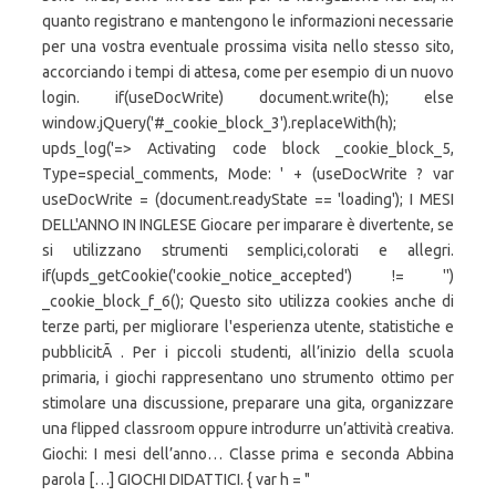
quanto registrano e mantengono le informazioni necessarie
per una vostra eventuale prossima visita nello stesso sito,
accorciando i tempi di attesa, come per esempio di un nuovo
login. if(useDocWrite) document.write(h); else
window.jQuery('#_cookie_block_3').replaceWith(h);
upds_log('=> Activating code block _cookie_block_5,
Type=special_comments, Mode: ' + (useDocWrite ? var
useDocWrite = (document.readyState == 'loading'); I MESI
DELL'ANNO IN INGLESE Giocare per imparare è divertente, se
si utilizzano strumenti semplici,colorati e allegri.
if(upds_getCookie('cookie_notice_accepted') != '')
_cookie_block_f_6(); Questo sito utilizza cookies anche di
terze parti, per migliorare l'esperienza utente, statistiche e
pubblicitÃ . Per i piccoli studenti, all’inizio della scuola
primaria, i giochi rappresentano uno strumento ottimo per
stimolare una discussione, preparare una gita, organizzare
una flipped classroom oppure introdurre un’attività creativa.
Giochi: I mesi dell’anno… Classe prima e seconda Abbina
parola […] GIOCHI DIDATTICI. { var h = "