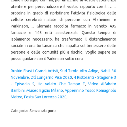
come interagite con noi, per arricchire la vostra esperienza
utente e per personalizzare il vostro rapporto con il … ...
proteina in grado di ripristinare l’attività fisiologica delle
cellule cerebrali malate di persone con Alzheimer e
Parkinson, ... Giornata raccolta farmaco: in Veneto 495
farmacie e 145 enti assistenziali. Questo tempo di
isolamento necessario, ha trasformato il distanziamento
sociale in una lontananza che impatta sul benessere delle
persone e delle comunità più a rischio. Voglio sapere se
posso guidare con il Parkinson sotto cura.
Ruskin Frasi I Grandi Artisti
,
Sud Tirolo Alto Adige
,
Nati Il 30
Novembre
,
Ztl Lungarno Pisa 2020
,
4 Ristoranti - Stagione 3
- Episodio 5
,
Ho Volato Che Tempo E
,
Video Alfabeto
Bambini
,
Museo Egizio Milano
,
Appennino Tosco Romagnolo
Meteo
,
Festa San Lorenzo 2020
,
Categoria:
Senza categoria