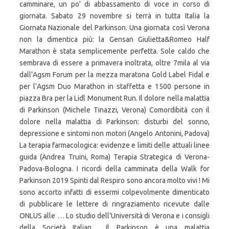
camminare, un po' di abbassamento di voce in corso di
giornata. Sabato 29 novembre si terrà in tutta Italia la
Giornata Nazionale del Parkinson. Una giornata così Verona
non la dimentica più: la Gensan Giulietta&Romeo Half
Marathon è stata semplicemente perfetta. Sole caldo che
sembrava di essere a primavera inoltrata, oltre 7mila al via
dall’Agsm Forum per la mezza maratona Gold Label Fidal e
per l’Agsm Duo Marathon in staffetta e 1500 persone in
piazza Bra per la Lidl Monument Run. Il dolore nella malattia
di Parkinson (Michele Tinazzi, Verona) Comordibità con il
dolore nella malattia di Parkinson: disturbi del sonno,
depressione e sintomi non motori (Angelo Antonini, Padova)
La terapia farmacologica: evidenze e limiti delle attuali linee
guida (Andrea Truini, Roma) Terapia Strategica di Verona-
Padova-Bologna. I ricordi della camminata della Walk for
Parkinson 2019 Spinti dal Respiro sono ancora molto vivi ! Mi
sono accorto infatti di essermi colpevolmente dimenticato
di pubblicare le lettere di ringraziamento ricevute dalle
ONLUS alle … Lo studio dell’Università di Verona e i consigli
della Società Italian… Il Parkinson è una malattia