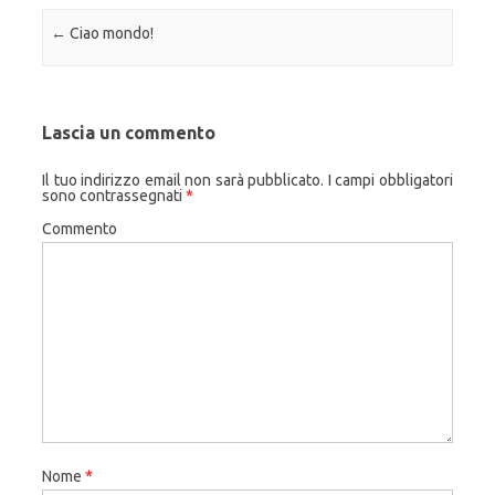
Navigazione articolo
←
Ciao mondo!
Lascia un commento
Il tuo indirizzo email non sarà pubblicato.
I campi obbligatori
sono contrassegnati
*
Commento
Nome
*