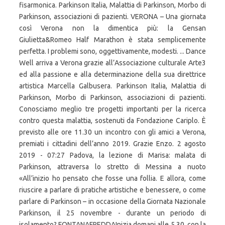
fisarmonica. Parkinson Italia, Malattia di Parkinson, Morbo di
Parkinson, associazioni di pazienti. VERONA – Una giornata
così Verona non la dimentica più: la Gensan
Giulietta&Romeo Half Marathon è stata semplicemente
perfetta. I problemi sono, oggettivamente, modesti. ... Dance
Well arriva a Verona grazie all’Associazione culturale Arte3
ed alla passione e alla determinazione della sua direttrice
artistica Marcella Galbusera. Parkinson Italia, Malattia di
Parkinson, Morbo di Parkinson, associazioni di pazienti.
Conosciamo meglio tre progetti importanti per la ricerca
contro questa malattia, sostenuti da Fondazione Cariplo. È
previsto alle ore 11.30 un incontro con gli amici a Verona,
premiati i cittadini dell’anno 2019. Grazie Enzo. 2 agosto
2019 - 07:27 Padova, la lezione di Marisa: malata di
Parkinson, attraversa lo stretto di Messina a nuoto
«All’inizio ho pensato che fosse una follia. E allora, come
riuscire a parlare di pratiche artistiche e benessere, o come
parlare di Parkinson – in occasione della Giornata Nazionale
Parkinson, il 25 novembre - durante un periodo di
isolamento? FONTANAFREDDAInizia domani alle 5.30, con la