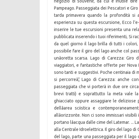
negozio di souvenir, da cui è inutile dire
Pampeago. Passeggiata dei Pescatori e Giro d
tarda primavera quando la profondità si 
esperienza su questa escursione, Ecco l'e-
inserire le tue escursioni presenta una rela
pubblicata inserendo i tuoi riferimenti, Si
da quel giorno il lago brilla di tutti i colo
possibile fare il giro del lago anche col pass
unâoretta scarsa. Lago di Carezza: Giro 
viaggiatori, e fantastiche offerte per Nova L
sono tanti e suggestivi. Poche centinaia di m
si percorreâ¦ Lago di Carezza: anche co
passeggiata che vi porterà in due ore circa
brevi tratti) e soprattutto la meta vale 
ghiacciato oppure assaggiare le deliziose p
dellâarea sciistica e contemporaneame
allâorizzonte. Non ci sono immissari visibi
portano lâacqua dalle cime del Latemar. ...
alla Centrale Idroelettrica. Il giro del lago di
del lago, parte una passeggiata per il lago d