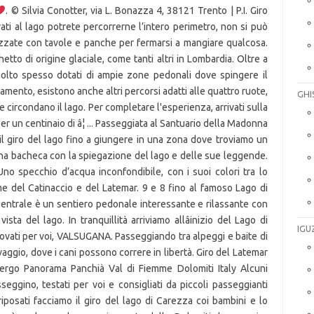
. © Silvia Conotter, via L. Bonazza 4, 38121 Trento | P.I. Giro del Lago di Santa Massenza. Una volta arrivati al lago potrete percorrerne l’intero perimetro, non si può fare il bagno, ma ci sono alcune zone attrezzate con tavole e panche per fermarsi a mangiare qualcosa. Marina. Il lago di Comabbio è un piccolo laghetto di origine glaciale, come tanti altri in Lombardia. Oltre a tutti i centri principali del Lago di Garda, molto spesso dotati di ampie zone pedonali dove spingere il passeggino senza problemi di smog e inquinamento, esistono anche altri percorsi adatti alle quattro ruote, che si snodano tra la natura e le bellezze che circondano il lago. Per completare l'esperienza, arrivati sulla carreggiata (11 e 12 transenna), si procede per un centinaio di â¦ ... Passeggiata al Santuario della Madonna di Frasassi e Tempio del Valadier. Facciamo il giro del lago fino a giungere in una zona dove troviamo un piccolo balconcino con alcune panchine e una bacheca con la spiegazione del lago e delle sue leggende. Il giro del Lago di Carezza con i bambini. Uno specchio d’acqua inconfondibile, con i suoi colori tra lo smeraldo e il turchese, sovrastato dalle cime del Catinaccio e del Latemar. 9 e 8 fino al famoso Lago di Carezza. Il percorso nel tratto davanti alla Centrale è un sentiero pedonale interessante e rilassante con molte panchine dove sedersi e gustare la vista del lago. In tranquillità arriviamo allâinizio del Lago di Carezza. Al lago, Passeggino da trekking, Provati per voi, VALSUGANA. Passeggiando tra alpeggi e baite di legno al cospetto del Latemar. Un posto selvaggio, dove i cani possono correre in libertà. Giro del Latemar e Lago di Carezza in MTB Bike Hotel Albergo Panorama Panchià Val di Fiemme Dolomiti Italy Alcuni suggerimenti di percorsi praticabili con passeggino, testati per voi e consigliati da piccoli passeggianti della Valle di Ledro. Una volta rifocillati e riposati facciamo il giro del lago di Carezza coi bambini e lo ammiriamo dalle diverse angolazioni: questo è un luogo dove ogni amante delle Dolomiti deve venire almeno una volta nella vita! Ci si può arrivare anche in macchina naturalmente (sia da Bolzano passando per la Val d’Ega che dalla Val di Fassa dal Passo Costalunga), ma volete mettere la bellezza di una passeggiata con un dislivello minimo (tanto che è appunto percorribile anche con i passeggini un po’ strutturati, vista la strada sterrata) tra boschi rigogliosi e prati verdi? Il lago di Carezza è una delle meraviglie del giro del Latemar, da rimanere senza fiato: è il massiccio del Latemar che si specchia nelle sue acque verdi. Escursione â¢ Val di Fiemme . Il giro del lago di Carezza, facile e pianeggiante: ideale per i bambini. Passeggiata - Giro del Lago di Levico Escursione â¢ Valsugana, Lagorai, Vigolana e Valle dei Mocheni Questa passeggiata ci permette di trascorrere un paio d'ore in tranquillità lungo la romantica Strada dei Pescatori a ridosso dell'acqua e nella natura più incontaminata. Lago di Comabbio Giro del lago di Comabbio con i bambini . Lago di Carezza ma non solo! Lasciato lâampio parcheggio, superata la strada, si trova il Lago di Carezza. sentieriepasseggiate 2018/09/08 . Uno di questi è il "Giro del Lago di Carezza" da Nova Levante per San Valentino in Campo, il Passo Nigra e il Passo di Costalunga/Carezza e ritorno verso Nova Levante. â¦ Il momento in cui poter godere maggiormente dei giochi di luce sul lago è proprio allâimbrunire verso le 16.30-17.00. Alle pendici delle torri del Vajolet da Rifugio Gardeccia. Il Lago di Carezza misura 300 metri per 130 ed arriva ad una profondità di 22 metri ed è alimentato da sorgenti sotterranee che scorrono dalle cime del gruppo montuoso Latemar. © Copyright Il Trentino dei bambini. Quella che vi consigliamo è una splendida passeggiata che vi porterà in due ore circa al famoso lago di Carezza. Lago di Carezza in inverno: informazioni utili. Un'escursione fascinosa e anche facile, addirittura a misura di passeggino, quella che da Obereggen porta fino al Lago di Carezza.Durante questa comoda escursione circolare, la cornice paesaggistica è dominata dal Gruppo del Latemar, mentre le punte del Catinaccio che torreggiano a nordest completano il panorama con armonia. lago di carezza passeggiata. Giro semplice intorno al lago e poi in quota verso il rifugio Roda di Vael. Il Trentino dei Bambini è anche Social: segui la nostra attività minuto per minuto! Posted on 30/12/2020 By Categories: Uncategorized 30/12/2020 By Categories: Uncategorized A fare da cornice allo splendido lago ci sono fitti boschi e le incantevoli montagne del Catinaccio e il Latemar, che ragalano paesaggi unici al mondo. 02033840220, Il magico inverno, con Renè, a Baselga di Pinè, Assegno di natalità: requisiti e come richiederlo. Col passeggino all'Alpe di Pampeago. Il lago di Carezza (1534 m dâaltitudine) si trova nella val dâEga nel comune di Nova Levante a 25 chilometri da Bolzano. ... 38 - Giro del Lago da Nosellari. Trekking in Italia . Chi vuole fare ancora due passi può salire (questa volta senza passeggino) fino al Lago di Mezzo in una ventina di minuti. Il Lago mjsura 300 metri in lunghezza e 130 in larghezza, per una profondità massima di 22 metri. Se vi va di visitare un luogo sicuramente tra i più belli specchi d’acqua trentini o altoatesini, questo è quello che vi consigliamo, se il tempo è dalla vostra parte scatterete foto indimenticabili…. se vuoi inserire le tue escursioni presenta una relazione e delle foto nello stesso stile dei post del sito, verrà pubblicata inserendo i tuoi riferimenti, Da Passo Falzarego al Rifugio Lagazuoi passando per il sentiero Kaiserjagher e la Cengia Martini, Sentiero delle 52 gallerie del Pasubio - Strada degli Eroi, Da Ciampedie a Gardeccia - Passeggiata per famiglie in Val di Fassa, Monte Piana e trincee della Prima Guerra Mondiale, Giro del Catinaccio e lago Antermoia (fra le crode di Re Laurino), Ferrata Dibona sul Cristallo - Magnifica via su Sentieri di Guerra, Giro della Tofana di Rozes - Col dei Bos - Val Travenanzes, Ferrata Tridentina e Rifugio Cavazza al Pisciadù, Val Pusteria - Passeggiata per famiglie ai Prati di Croda Rossa, Sass de Stria, trincee e gallerie della Prima Guerra Mondiale. Noi l’abbiamo percorsa in bicicletta, incontrando diverse famiglie attrezzate con passeggini, bici piccoline e bimbi al seguito! Un impegnativo tour in mountain bike è un must assoluto di una vacanza sulle due ruote nelle Dolomiti, soprattutto quando l'itinerario offre anche panorami mozzafiato ... come ad esempio il giro del Lago di Carezza, in Val d'Ega. Il lago di Carezza è un bellissimo laghetto, le cui acque sono limpidissime e rispecchiano l'imponenza dei massicci del Catinaccio e del Latemar Come ci si arriva Usciti dall'autostrada A22 a Bolzano nord, si prosegue in direzione Val d'Ega. In quello che sembra essere il labirinto del lago Carezza, abbiamo preso il sentiero 11, che parte dal luogo più a valle del lago. Il mese di maggio, quando la primavera raggiunge le Dolomiti, è il mese ideale per fare un'escursione ad oltre 1500 m.s.l.m. Percorribile tranquillamente anche con passeggino. Più agevole è partire da Nova Levante per raggiungere il Lago di Carezza ammantato di leggenda, oppure partire dal bosco di Carezza per addentrarsi nel labirinto di rocce del Latemar con i suoi giganteschi massi rocciosi che sovvertono ogni ordine di grandezza. 13 Agosto 2020. Il giro del lago con sosta ai mercatini, fatto con estrema calma per assaporare ogni momento in quel posto magico richiede poco più di un'ora. Il colpo dâocchio è davvero impressionante perché questo paesaggio è proprio da â¦ Oggi, avevamo voglia di camminare quindi abbiamo provato a fare il giro del lago di Levico. Da lì il sentiero segnalato con il n. 8, il Templweg, conduce attraverso il solitario bosco invernale fino al Lago di Carezza. Il giro del Lago di Ledro distanza: 10km - tempo di percorrenza: 2,30h - dislivello: non rilevante Zoe e Sveva consigliano un bel giro completo per scoprire ogni prospettiva di questo bellissimo lago. Attenzione, il lago di Mezzo è magico tanto quello di Carezza, ma per altri motivi. Non si può accedere alle rive del lago che è completamente recintato. Salta al contenuto. Unâescursione al Lago di Carezza con i bambini è sicuramente molto rilassante, sia perché si può fare il giro del lago con il passeggino sia perché comunque dal lago portano diverse passeggiate non impegnative. Il percorso per arrivare al lago è abbastanza semplice, si parte dal parcheggio che si trova al lato della Grande Strada delle Dolomiti e si scende per scalinate fino al margine del lago, che nella parte più esposta è recintato, si può fare tranquillamente il giro del lago per poi fare ritorno al parcheggio. Si cammina tranquillamente senza nessun problema. Home; Trekking nelle Marche . 29 Settembre 2020. Ci sono panchine lungo tutto il percorso, alcune nascoste per permettere al visitatore di fermarsi ad ammirare in silenzio il lago. ... Alpe Lusia e sentiero degli animali. Bagna i comuni di Ternate, Varano Borghi, Vergiate, Mercallo e Comabbio, a pochi km da Varese. Decidiamo di fare il giro completo del piccolo laghetto alpino. Il punto di partenza dell'escursione con le ciaspole è la località di Obereggen, più precisamente l'Hotel Bewallerhof, a 1.500 m s.l.m. A Carezza in Val â¦ Una passeggiata intorno al Lago di Carezza con i nostri bambini. Zona: DOLOMITI AMPEZZANE Partenza: PASSO FALZAREGO (2105 mt) Parcheggio cabinovia https://goo.gl/maps/LH9GAqr85x42 Arrivo: RIFUGIO LAGA... Zona: PICCOLE DOLOMITI Partenza: BOCCHETTA CAMPIGLIA (1216 mt) Parcheggio a pagamento (6 €/giorno) https://goo.gl/maps/Vs3h7gMpxrv Arriv... Zona: DOLOMITI DI FASSA Partenza: CIAMPEDIE (2000 mt) Parcheggio seggiovia N 46.420552, E 11.672408 Arrivo: RIFUGIO CARDECCIA (1946 mt) ... Zona: DOLOMITI AMPEZZANE Partenza: LAGO D'ANTORNO (1866 mt), Parcheggio https://goo.gl/maps/dRmeXx8Hpu62 Arrivo: MONTE PIANA (2324 m... Zona
GHI
IGU