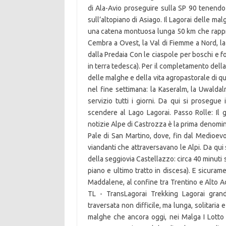
di Ala-Avio proseguire sulla SP 90 tenendo l
sull’altopiano di Asiago. Il Lagorai delle ma
una catena montuosa lunga 50 km che rappres
Cembra a Ovest, la Val di Fiemme a Nord, l
dalla Predaia Con le ciaspole per boschi e fo
in terra tedesca). Per il completamento della
delle malghe e della vita agropastorale di q
nel fine settimana: la Kaseralm, la Uwaldal
servizio tutti i giorni. Da qui si prosegue
scendere al Lago Lagorai. Passo Rolle: Il g
notizie Alpe di Castrozza è la prima denomina
Pale di San Martino, dove, fin dal Medioevo
viandanti che attraversavano le Alpi. Da qu
della seggiovia Castellazzo: circa 40 minuti su
piano e ultimo tratto in discesa). E sicuram
Maddalene, al confine tra Trentino e Alto A
TL - TransLagorai Trekking Lagorai grand
traversata non difficile, ma lunga, solitaria e
malghe che ancora oggi, nei Malga I Lotto 