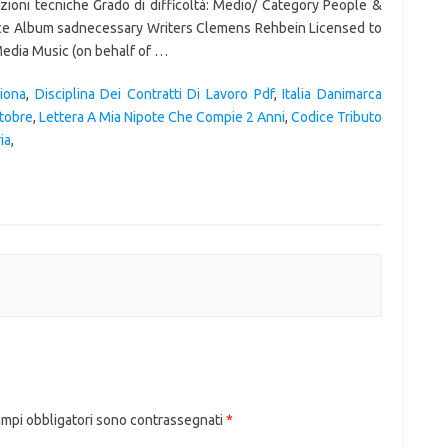
zioni tecniche Grado di difficoltà: Medio/ Category People &
nce Album sadnecessary Writers Clemens Rehbein Licensed to
edia Music (on behalf of …
ziona
,
Disciplina Dei Contratti Di Lavoro Pdf
,
Italia Danimarca
ttobre
,
Lettera A Mia Nipote Che Compie 2 Anni
,
Codice Tributo
ia
,
ampi obbligatori sono contrassegnati
*