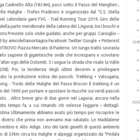
ga Cadinello Alta (1824m), poco sotto il Passo del Manghen ,
delle Malghe - Trofeo Pradironc è organizzato dal "G.S. Stella
nel calendario gare FVG - Trail Running Tour 2019. Giro delle
ella parte meridionale della catena del LAgorai, tra i boschi e
ono Previste solo visite guidate, anche per gruppi. Cansiglio –
6 by amicidellamontagna Facebook Twitter Google + Pinterest
GHI
ITROVO Piazza Mercato di Paderno. Un lungo tratto sovrasta
cielo sagome di gigantesche onde che increspano e scivolano
alter ego delle Dolomiti. S i segue la strada che risale la Valle
208). Poi, la tendenza degli ultimi decenni a privilegiare
zzato la produzione estiva dei pascoli. Trekking • Valsugana,
king - Trodo delle Malghe del Passo Brocon Il trekking è un
mi del 1900 per portare e spostare le mucche sui verdi pascoli
o. . Altro breve giro di due giorni nel Lagorai, ancora nella
IGU
fatto tempo fa, a cui rimando chi volesse leggere i dettagli.
stina Ultimamente abbiamo avuto più tempo per riscoprire le
si diversi che prima non avevamo mai valutato. Le Maddalene
ntino e Alto Adige. Uno dei tanti gioielli di questi ambienti
iro di 33km circa tra malghe e alpeggi organizzato da "Pedala