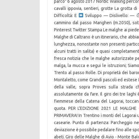
parco" 6 agosto 2017 Nordic Walking percors
cavalli ippovia, sentieri, grotte La grotta 
Difficoltà: E
Sviluppo — Dislivello: —
cammino dal passo Manghen (m.2050), sott
Pinterest Twitter Stampa Le malghe ai piede d
Malghe di Caltrano è un itinerario, che abbi
lunghezza, nonostante non presenti particol
alcuni tratti in salita) e quasi completamen
fresca notizia che le malghe autorizzate pe
malga, la mucca e segui le istruzioni; Siam
Trento al passo Rolle. Di proprietà dei baro
Montaletto, come Grandi pascoli ed estese f
della valle, sopra Proves sulla strada c
assolutamente da fare. Il giro dei tre laghi
fiemmese della Catena del Lagorai, toccan
quota. PER L'EDIZIONE 2021 LE MALGH
PRIMAVERA! In Trentino i monti del Lagorai
casearie. Punto di partenza: Parcheggio n
deviazione è possibile pedalare fino alle sp
abeti. Giro delle Malghe di Avio - Monte Ba