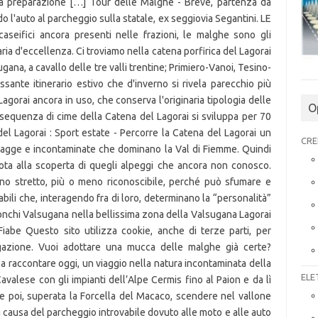
eta preparazione […] Tour delle Malghe - Breve, partenza da
 l'auto al parcheggio sulla statale, ex seggiovia Segantini. LE
eifici ancora presenti nelle frazioni, le malghe sono gli
ria d'eccellenza. Ci troviamo nella catena porfirica del Lagorai
gana, a cavallo delle tre valli trentine; Primiero-Vanoi, Tesino-
ssante itinerario estivo che d'inverno si rivela parecchio più
gorai ancora in uso, che conserva l'originaria tipologia delle
O
sequenza di cime della Catena del Lagorai si sviluppa per 70
del Lagorai : Sport estate - Percorre la Catena del Lagorai un
CRE
lvagge e incontaminate che dominano la Val di Fiemme. Quindi
ota alla scoperta di quegli alpeggi che ancora non conosco.
 stretto, più o meno riconoscibile, perché può sfumare e
ili che, interagendo fra di loro, determinano la “personalità”
Ronchi Valsugana nella bellissima zona della Valsugana Lagorai
 Fiabe Questo sito utilizza cookie, anche di terze parti, per
vigazione. Vuoi adottare una mucca delle malghe già certe?
a raccontare oggi, un viaggio nella natura incontaminata della
ELE
Cavalese con gli impianti dell’Alpe Cermis fino al Paion e da lì
l e poi, superata la Forcella del Macaco, scendere nel vallone
 a causa del parcheggio introvabile dovuto alle moto e alle auto