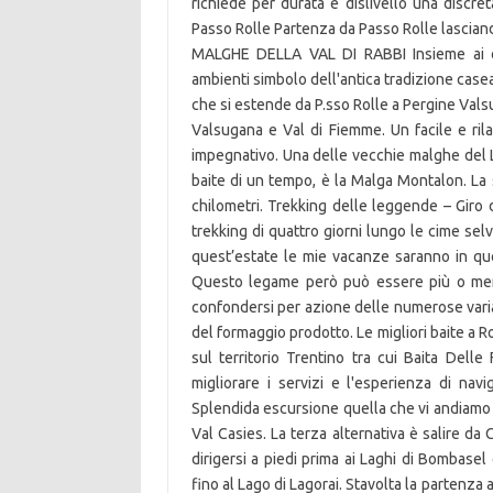
richiede per durata e dislivello una discr
Passo Rolle Partenza da Passo Rolle lasciando
MALGHE DELLA VAL DI RABBI Insieme ai cas
ambienti simbolo dell'antica tradizione casea
che si estende da P.sso Rolle a Pergine Valsu
Valsugana e Val di Fiemme. Un facile e rila
impegnativo. Una delle vecchie malghe del La
baite di un tempo, è la Malga Montalon. La 
chilometri. Trekking delle leggende – Giro 
trekking di quattro giorni lungo le cime se
quest’estate le mie vacanze saranno in qu
Questo legame però può essere più o meno
confondersi per azione delle numerose variab
del formaggio prodotto. Le migliori baite a 
sul territorio Trentino tra cui Baita Delle
migliorare i servizi e l'esperienza di na
Splendida escursione quella che vi andiamo 
Val Casies. La terza alternativa è salire da 
dirigersi a piedi prima ai Laghi di Bombase
fino al Lago di Lagorai. Stavolta la partenza