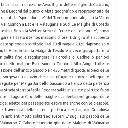
a sinistra in direzione Avio. Il giro delle malghe di Caltrano,
lghe Il Lagorai dal punto di vista geografico è rappresentato da
enta la "spina dorsale" del Trentino orientale, con la Val di
a Val Cismon a Est e la Valsugana a Sud. Le Malghe di Coredo
restali, fino alla Wetter Kreuz (la"croce del temporale", ormai
 gara è fissato il tempo massimo di ore 4. Un giro alla scoperta
uesto splendido territorio. Dal 30 di maggio 2020 riaprono solo
m, la Hoferhütte; la Malga di Tesido è invece già aperta e fa
 in salita fino a raggiungere la Forcella di Cadinello per poi
iro delle malghe Escursioni in Trentino Alto Adige: tutte le
zione dell’antico pascolo a 1450 metri di quota, ai piedi delle
, sorgeva un ospizio che dava rifugio e ristoro a pellegrini e
i seguite per Malga Juribello passando a fianco della partenza
 strada sterrata facile (leggera salita iniziale e poi tutto falso
ente il Lagorai Giro delle malghe occidentali nel gruppo delle
dige: adatto per passeggiate estive ma anche con le ciaspole.
e traversata della catena porfirica del Lagorai Grandiosa
 in ambienti molto solitari ed austeri. E' sugli alti pascoli delle
Valmaron 7 Caliere Itinerario giro delle Malghe di Valmaron