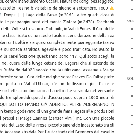
i, centro inanellamento uccelli, Natura trekking, passeggiate,
di Castello Tesino è visitabile da giugno a settembre. 1680
Tempi: […] Lago delle Buse (m.2065), a tre quarti d'ora di
MEN
o le propaggini nord del monte Ziolera (m.2478). Facebook
elle Odle si trovano in Dolomiti , in Val di Funes. Il Giro delle
amo classificato come medio-facile in considerazione della sua
ari difficoltà e sia quasi completamente pianeggiante (salvo
te su strada asfaltata, agevole e poco trafficata. Ho avuto la
r la caseificazione quest’anno sono 117. Qui sotto scegli la
o nel cuore della lunga catena del Lagorai che si estende da
ni Buffa fin dal XVI secolo che la utilizzano, assieme a Malga
oreste sono l Giro delle malghe sopra Proves Dall’altra parte
SOL
he porta in Val d’Ultimo, c’è un bellissimo giro, facile e
 è un bellissimo itinerario ad anello che si snoda nel versante
do tre splendidi specchi d’acqua poco sopra i 2000 metri di
E QUI SOTTO HANNO GIÀ ADERITO, ALTRE ADERIRANNO IN
 un tempo godevano di una grande fama legata alle produzioni
ei pressi si Malga Zannes (Zanser Alm ) mt. Con una piccola
onde del Lago delle Prese, piccolo smeraldo incastonato tra gli
ldo Accesso stradale Per l’autostrada del Brennero dal casello