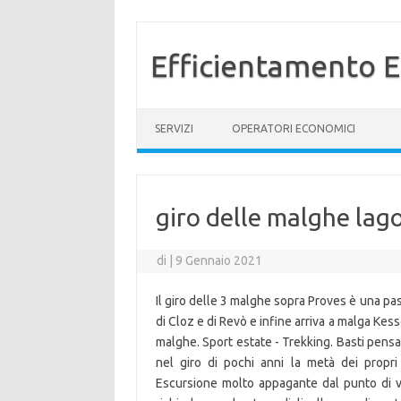
Efficientamento E
Vai al contenuto
SERVIZI
OPERATORI ECONOMICI
giro delle malghe lago
di
|
9 Gennaio 2021
Il giro delle 3 malghe sopra Proves è una p
di Cloz e di Revò e infine arriva a malga Kes
malghe. Sport estate - Trekking. Basti pens
nel giro di pochi anni la metà dei propri
Escursione molto appagante dal punto di vis