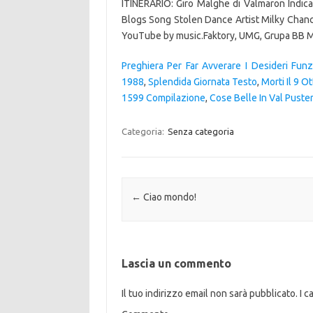
ITINERARIO: Giro Malghe di Valmaron Indica
Blogs Song Stolen Dance Artist Milky Cha
YouTube by music.Faktory, UMG, Grupa BB M
Preghiera Per Far Avverare I Desideri Fun
1988
,
Splendida Giornata Testo
,
Morti Il 9 O
1599 Compilazione
,
Cose Belle In Val Puster
Categoria:
Senza categoria
Navigazione articolo
←
Ciao mondo!
Lascia un commento
Il tuo indirizzo email non sarà pubblicato.
I c