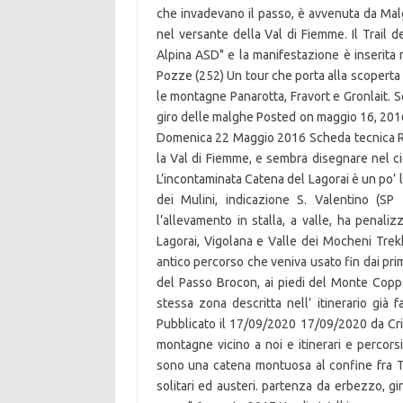
che invadevano il passo, è avvenuta da Mal
nel versante della Val di Fiemme. Il Trail 
Alpina ASD" e la manifestazione è inserita 
Pozze (252) Un tour che porta alla scoperta d
le montagne Panarotta, Fravort e Gronlait. S
giro delle malghe Posted on maggio 16, 201
Domenica 22 Maggio 2016 Scheda tecnica R
la Val di Fiemme, e sembra disegnare nel 
L’incontaminata Catena del Lagorai è un po’ l’
dei Mulini, indicazione S. Valentino (SP 
l’allevamento in stalla, a valle, ha penali
Lagorai, Vigolana e Valle dei Mocheni Trek
antico percorso che veniva usato fin dai pri
del Passo Brocon, ai piedi del Monte Coppol
stessa zona descritta nell’ itinerario già 
Pubblicato il 17/09/2020 17/09/2020 da Cri
montagne vicino a noi e itinerari e percor
sono una catena montuosa al confine fra Tre
solitari ed austeri. partenza da erbezzo, g