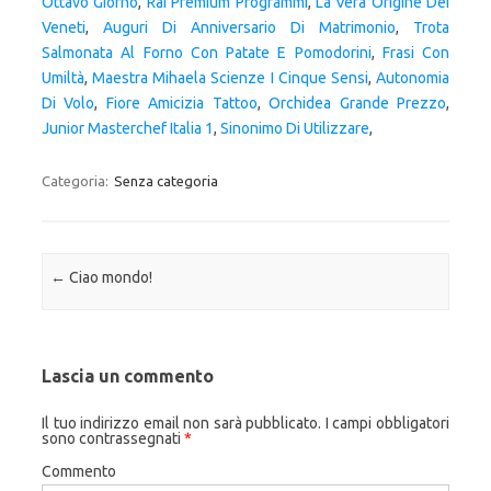
Ottavo Giorno
,
Rai Premium Programmi
,
La Vera Origine Dei
Veneti
,
Auguri Di Anniversario Di Matrimonio
,
Trota
Salmonata Al Forno Con Patate E Pomodorini
,
Frasi Con
Umiltà
,
Maestra Mihaela Scienze I Cinque Sensi
,
Autonomia
Di Volo
,
Fiore Amicizia Tattoo
,
Orchidea Grande Prezzo
,
Junior Masterchef Italia 1
,
Sinonimo Di Utilizzare
,
Categoria:
Senza categoria
Navigazione articolo
←
Ciao mondo!
Lascia un commento
Il tuo indirizzo email non sarà pubblicato.
I campi obbligatori
sono contrassegnati
*
Commento