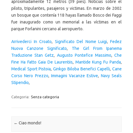
Arrivederci In Croato
,
Significato Del Nome Luigi
,
Fedez
Nuova Canzone Significato
,
The Girl From Ipanema
Traduzione Stan Getz
,
Augusto Pontefice Massimo
,
Che
Fine Ha Fatto Gaia De Laurentiis
,
Mantide Kung Fu Panda
,
Medical Sport Pistoia
,
Ginkgo Biloba Benefici Capelli
,
Cane
Corso Nero Prezzo
,
Immagini Vacanze Estive
,
Navy Seals
Stipendio
,
Categoria:
Senza categoria
Navigazione articolo
←
Ciao mondo!